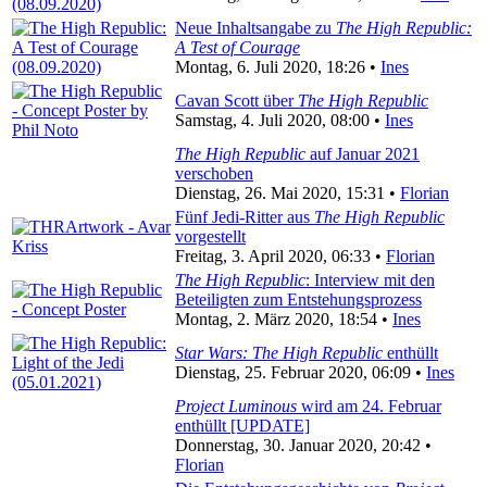
Neue Inhaltsangabe zu
The High Republic:
A Test of Courage
Montag, 6. Juli 2020, 18:26 •
Ines
Cavan Scott über
The High Republic
Samstag, 4. Juli 2020, 08:00 •
Ines
The High Republic
auf Januar 2021
verschoben
Dienstag, 26. Mai 2020, 15:31 •
Florian
Fünf Jedi-Ritter aus
The High Republic
vorgestellt
Freitag, 3. April 2020, 06:33 •
Florian
The High Republic
: Interview mit den
Beteiligten zum Entstehungsprozess
Montag, 2. März 2020, 18:54 •
Ines
Star Wars: The High Republic
enthüllt
Dienstag, 25. Februar 2020, 06:09 •
Ines
Project Luminous
wird am 24. Februar
enthüllt [UPDATE]
Donnerstag, 30. Januar 2020, 20:42 •
Florian