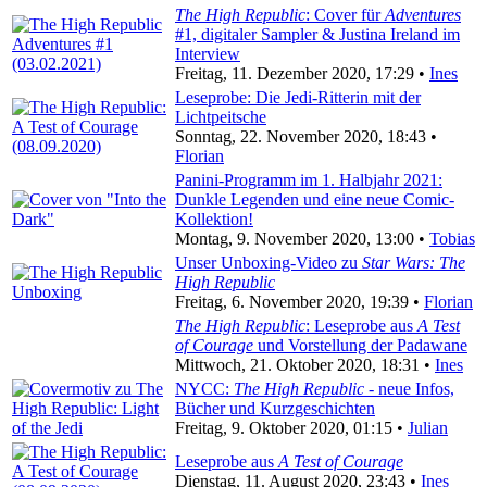
The High Republic
: Cover für
Adventures
#1, digitaler Sampler & Justina Ireland im
Interview
Freitag, 11. Dezember 2020, 17:29 •
Ines
Leseprobe: Die Jedi-Ritterin mit der
Lichtpeitsche
Sonntag, 22. November 2020, 18:43 •
Florian
Panini-Programm im 1. Halbjahr 2021:
Dunkle Legenden und eine neue Comic-
Kollektion!
Montag, 9. November 2020, 13:00 •
Tobias
Unser Unboxing-Video zu
Star Wars: The
High Republic
Freitag, 6. November 2020, 19:39 •
Florian
The High Republic
: Leseprobe aus
A Test
of Courage
und Vorstellung der Padawane
Mittwoch, 21. Oktober 2020, 18:31 •
Ines
NYCC:
The High Republic
- neue Infos,
Bücher und Kurzgeschichten
Freitag, 9. Oktober 2020, 01:15 •
Julian
Leseprobe aus
A Test of Courage
Dienstag, 11. August 2020, 23:43 •
Ines