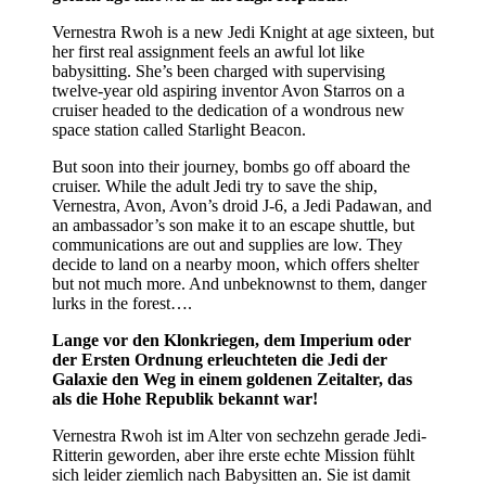
Vernestra Rwoh is a new Jedi Knight at age sixteen, but
her first real assignment feels an awful lot like
babysitting. She’s been charged with supervising
twelve-year old aspiring inventor Avon Starros on a
cruiser headed to the dedication of a wondrous new
space station called Starlight Beacon.
But soon into their journey, bombs go off aboard the
cruiser. While the adult Jedi try to save the ship,
Vernestra, Avon, Avon’s droid J-6, a Jedi Padawan, and
an ambassador’s son make it to an escape shuttle, but
communications are out and supplies are low. They
decide to land on a nearby moon, which offers shelter
but not much more. And unbeknownst to them, danger
lurks in the forest….
Lange vor den Klonkriegen, dem Imperium oder
der Ersten Ordnung erleuchteten die Jedi der
Galaxie den Weg in einem goldenen Zeitalter, das
als die Hohe Republik bekannt war!
Vernestra Rwoh ist im Alter von sechzehn gerade Jedi-
Ritterin geworden, aber ihre erste echte Mission fühlt
sich leider ziemlich nach Babysitten an. Sie ist damit