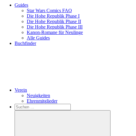
Guides
Star Wars Comics FAQ
Die Hohe Republik Phase I
Die Hohe Republik Phase II
Die Hohe Republik Phase III
Kanon-Romane für Neulinge
Alle Guides
Buchfinder
Verein
Neuigkeiten
Ehrenmitglieder
Search
Suchen
nach: