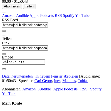
00:00
/
01:50:43
Abonnieren
Teilen
Amazon
Audible
Apple Podcasts
RSS
Spotify
YouTube
RSS Feed
Teilen
Link
Embed
Datei herunterladen
|
In neuem Fenster abspielen
|
Audiolänge:
01:50:43
| Sprecher:
Carl Georg
,
Ines
,
Matthias
,
Tobias
Abonnieren:
Amazon
|
Audible
|
Apple Podcasts
|
RSS
|
Spotify
|
YouTube
Mein Konto