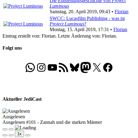
Die Entstehungsgeschichte von
Project
Luminous
Samstag, 20. April 2019, 09:43 •
Florian
SWCC: Lucasfilm Publishing - was ist
Project Luminous
?
Montag, 15. April 2019, 17:31 •
Florian
Eintrag erstellt von: Florian. Letzte Änderung von: Florian.
Folgt uns
WhatsApp
Folgt uns auf Instagram
Besucht unseren YouTube-Kanal
RSS-Feed
Bluesky
Folgt uns auf Mastodon
X
Folgt uns auf Face
Aktueller JediCast
Ausgelesen
Ausgelesen #101 - Zannah und die starken Männer
Play
Pause
1x
Episode
Episode