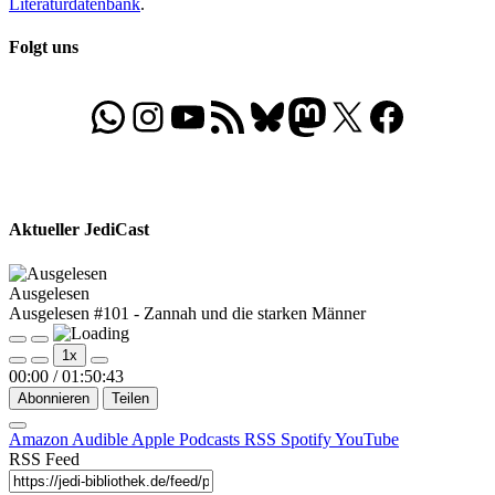
Literaturdatenbank
.
Folgt uns
WhatsApp
Folgt uns auf Instagram
Besucht unseren YouTube-Kanal
RSS-Feed
Bluesky
Folgt uns auf Mastodon
X
Folgt uns auf Face
Aktueller JediCast
Ausgelesen
Ausgelesen #101 - Zannah und die starken Männer
Play
Pause
1x
Episode
Episode
00:00
/
01:50:43
Abonnieren
Teilen
Amazon
Audible
Apple Podcasts
RSS
Spotify
YouTube
RSS Feed