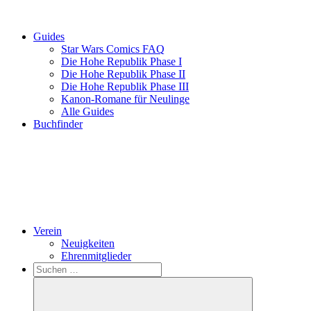
Guides
Star Wars Comics FAQ
Die Hohe Republik Phase I
Die Hohe Republik Phase II
Die Hohe Republik Phase III
Kanon-Romane für Neulinge
Alle Guides
Buchfinder
Verein
Neuigkeiten
Ehrenmitglieder
Search
Suchen
nach: