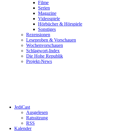
Filme
Serien
Magazine
Videospiele
Hörbücher & Hörspiele
Sonstiges
Rezensionen
Leseproben & Vorschauen
Wochenvorschauen
Schlagwort-Index
Die Hohe Republik
Projekt-News
JediCast
Ausgelesen
Ratssitzung
RSS
Kalender