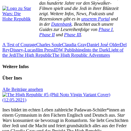
das hunderte Jahre vor den Skywalker-
Filmen spielt und die Jedi in ihrer Blütezeit
zeigt. Weitere Infos, News, Podcasts und
Rezensionen gibt es in
unserem Portal
und
in der
Datenbank
. Beachtet auch unsere
Guides zur Lesereihenfolge von
Phase I
,
Phase II
und
Phase III
.
A Test of Courage
Charles Soule
Claudia Gray
Daniel José Older
Del
Rey
Disney-Lucasfilm Press
IDW Publishing
Into the Dark
Light of
the Jedi
The High Republic
The High Republic Adventures
Weitere Infos
Über
Ines
Alle Beiträge ansehen
Ines bildet im echten Leben zahlreiche Padawan-Schüler*innen an
einem Gymnasium in den Fächern Englisch und Deutsch aus.
Star
Wars
konsumiert sie bevorzugt in Romanform. Sie liebt Geschichten
über Jedi und die Macht und feiert grundsätzlich alles aus der Feder
von Claudia Gray und das Projekt
The High Republic
.