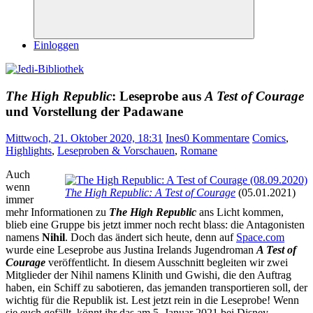
Suchen
Einloggen
The High Republic
: Leseprobe aus
A Test of Courage
und Vorstellung der Padawane
Mittwoch, 21. Oktober 2020, 18:31
Ines
0 Kommentare
Comics
,
Highlights
,
Leseproben & Vorschauen
,
Romane
Auch
wenn
The High Republic: A Test of Courage
(05.01.2021)
immer
mehr Informationen zu
The High Republic
ans Licht kommen,
blieb eine Gruppe bis jetzt immer noch recht blass: die Antagonisten
namens
Nihil
. Doch das ändert sich heute, denn auf
Space.com
wurde eine Leseprobe aus Justina Irelands Jugendroman
A Test of
Courage
veröffentlicht. In diesem Ausschnitt begleiten wir zwei
Mitglieder der Nihil namens Klinith und Gwishi, die den Auftrag
haben, ein Schiff zu sabotieren, das jemanden transportieren soll, der
wichtig für die Republik ist. Lest jetzt rein in die Leseprobe! Wenn
sie euch gefällt, könnt ihr das am 5. Januar 2021 bei Disney-