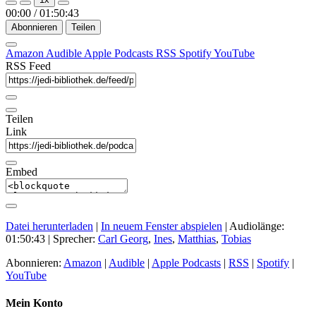
Episode
Episode
00:00
/
01:50:43
Abonnieren
Teilen
Amazon
Audible
Apple Podcasts
RSS
Spotify
YouTube
RSS Feed
Teilen
Link
Embed
Datei herunterladen
|
In neuem Fenster abspielen
|
Audiolänge:
01:50:43
| Sprecher:
Carl Georg
,
Ines
,
Matthias
,
Tobias
Abonnieren:
Amazon
|
Audible
|
Apple Podcasts
|
RSS
|
Spotify
|
YouTube
Mein Konto