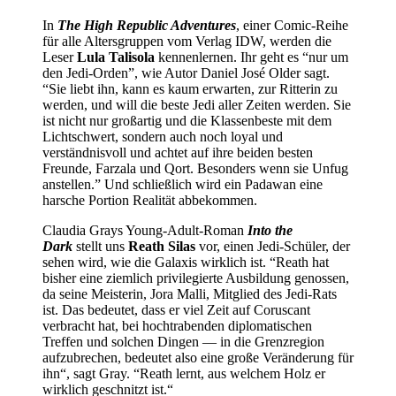
In
The High Republic Adventures
, einer Comic-Reihe
für alle Altersgruppen vom Verlag IDW, werden die
Leser
Lula Talisola
kennenlernen. Ihr geht es “nur um
den Jedi-Orden”, wie Autor Daniel José Older sagt.
“Sie liebt ihn, kann es kaum erwarten, zur Ritterin zu
werden, und will die beste Jedi aller Zeiten werden. Sie
ist nicht nur großartig und die Klassenbeste mit dem
Lichtschwert, sondern auch noch loyal und
verständnisvoll und achtet auf ihre beiden besten
Freunde, Farzala und Qort. Besonders wenn sie Unfug
anstellen.” Und schließlich wird ein Padawan eine
harsche Portion Realität abbekommen.
Claudia Grays Young-Adult-Roman
Into the
Dark
stellt uns
Reath Silas
vor, einen Jedi-Schüler, der
sehen wird, wie die Galaxis wirklich ist. “Reath hat
bisher eine ziemlich privilegierte Ausbildung genossen,
da seine Meisterin, Jora Malli, Mitglied des Jedi-Rats
ist. Das bedeutet, dass er viel Zeit auf Coruscant
verbracht hat, bei hochtrabenden diplomatischen
Treffen und solchen Dingen — in die Grenzregion
aufzubrechen, bedeutet also eine große Veränderung für
ihn“, sagt Gray. “Reath lernt, aus welchem Holz er
wirklich geschnitzt ist.“