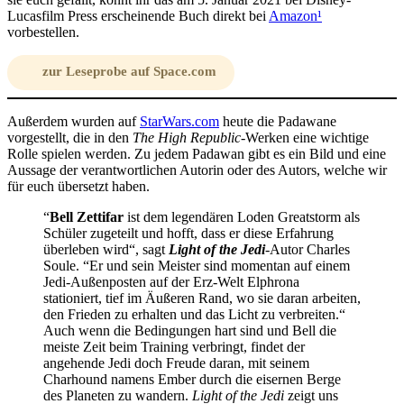
Lucasfilm Press erscheinende Buch direkt bei
Amazon
¹
vorbestellen.
zur Leseprobe auf Space.com
Außerdem wurden auf
StarWars.com
heute die Padawane
vorgestellt, die in den
The High Republic
-Werken eine wichtige
Rolle spielen werden. Zu jedem Padawan gibt es ein Bild und eine
Aussage der verantwortlichen Autorin oder des Autors, welche wir
für euch übersetzt haben.
“
Bell Zettifar
ist dem legendären Loden Greatstorm als
Schüler zugeteilt und hofft, dass er diese Erfahrung
überleben wird“, sagt
Light of the Jedi
-Autor Charles
Soule. “Er und sein Meister sind momentan auf einem
Jedi-Außenposten auf der Erz-Welt Elphrona
stationiert, tief im Äußeren Rand, wo sie daran arbeiten,
den Frieden zu erhalten und das Licht zu verbreiten.“
Auch wenn die Bedingungen hart sind und Bell die
meiste Zeit beim Training verbringt, findet der
angehende Jedi doch Freude daran, mit seinem
Charhound namens Ember durch die eisernen Berge
des Planeten zu wandern.
Light of the Jedi
zeigt uns