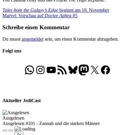
Beitragsnavigation
Vorheriger
Tales from the Galaxy’s Edge
beginnt am 19. November
Beitrag:
Nächster
Marvel: Vorschau auf
Doctor Aphra
#5
Beitrag:
Schreibe einen Kommentar
Du musst
angemeldet
sein, um einen Kommentar abzugeben.
Folgt uns
WhatsApp
Folgt uns auf Instagram
Besucht unseren YouTube-Kanal
RSS-Feed
Bluesky
Folgt uns auf Mastodon
X
Folgt uns auf Face
Aktueller JediCast
Ausgelesen
Ausgelesen #101 - Zannah und die starken Männer
Play
Pause
1x