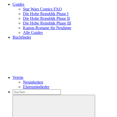
Guides
Star Wars Comics FAQ
Die Hohe Republik Phase I
Die Hohe Republik Phase II
Die Hohe Republik Phase III
Kanon-Romane für Neulinge
Alle Guides
Buchfinder
Verein
Neuigkeiten
Ehrenmitglieder
Search
Suchen
nach: