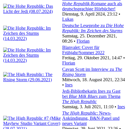
Hohe Republik
-Romane auch als
deutschsprachige Hörbücher!
Dienstag, 9. April 2024, 23:12 •
Lukas
Deutsche Leseprobe zu
Die Hohe
Republik: Im Zeichen des Sturms
Samstag, 25. Dezember 2021,
08:26 •
Florian
Blanvalet: Cover für
Frühjahr/Sommer 2022
Freitag, 29. Oktober 2021, 14:47 •
Florian
Cavan Scott im Interview zu
The
Rising Storm
Mittwoch, 18. August 2021, 22:34
•
Ines
Jedi-Bibliothekarin Ines zu Gast
bei
Blue Milk Blues
zum Thema
The High Republic
Samstag, 3. Juli 2021, 11:10 •
Ines
The High Republic
: News-
Ankündigung, B&N-Panel und
neues Variant
Dienstag, 29. Juni 2021, 22:26 •