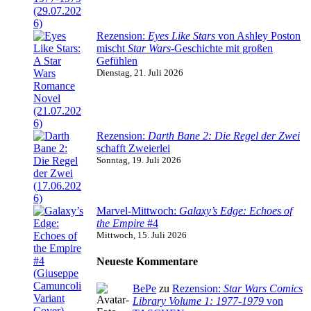
Rezension:
Eyes Like Stars
von Ashley Poston
mischt
Star Wars
-Geschichte mit großen
Gefühlen
Dienstag, 21. Juli 2026
Rezension:
Darth Bane 2: Die Regel der Zwei
schafft Zweierlei
Sonntag, 19. Juli 2026
Marvel-Mittwoch:
Galaxy’s Edge: Echoes of
the Empire
#4
Mittwoch, 15. Juli 2026
Neueste Kommentare
BePe
zu
Rezension:
Star Wars Comics
Library Volume 1: 1977-1979
von