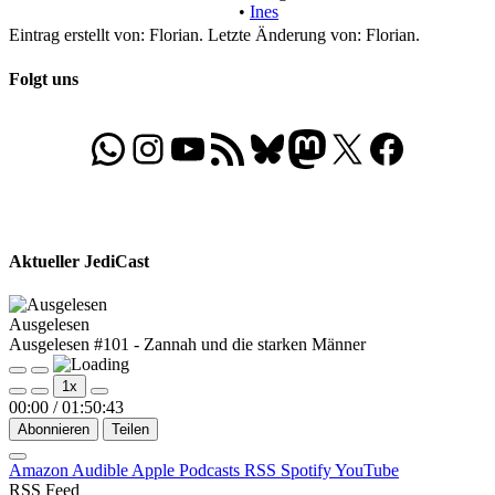
•
Ines
Eintrag erstellt von: Florian. Letzte Änderung von: Florian.
Folgt uns
WhatsApp
Folgt uns auf Instagram
Besucht unseren YouTube-Kanal
RSS-Feed
Bluesky
Folgt uns auf Mastodon
X
Folgt uns auf Face
Aktueller JediCast
Ausgelesen
Ausgelesen #101 - Zannah und die starken Männer
Play
Pause
1x
Episode
Episode
00:00
/
01:50:43
Abonnieren
Teilen
Amazon
Audible
Apple Podcasts
RSS
Spotify
YouTube
RSS Feed