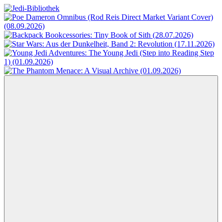
Zum
Inhalt
Jedi-
Das
springen
Bibliothek
Portal
für
Star
Wars-
Literatur
Menü