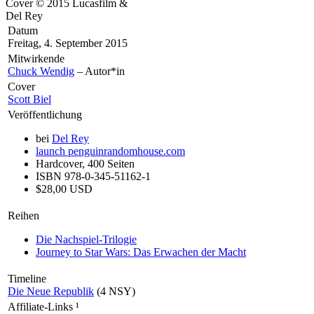
Cover © 2015 Lucasfilm &
Del Rey
Datum
Freitag, 4. September 2015
Mitwirkende
Chuck Wendig
– Autor*in
Cover
Scott Biel
Veröffentlichung
bei
Del Rey
launch
penguinrandomhouse.com
Hardcover, 400 Seiten
ISBN 978-0-345-51162-1
$28,00 USD
Reihen
Die Nachspiel-Trilogie
Journey to Star Wars: Das Erwachen der Macht
Timeline
Die Neue Republik
(4 NSY)
Affiliate-Links
¹