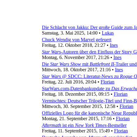
Die Schlacht von Jakku: Der große Guide zum J
Samstag, 3. Mai 2025, 14:00 •
Lukas
Chuck Wendig von Marvel gefeuert
Freitag, 12. Oktober 2018, 21:27 •
Ines
Star Wars
-Autoren über den Einfluss der Story 
Montag, 6. November 2017, 21:26 •
Ines
Die
Star Wars Show
mit
Battlefront II
-Trailer u
Mittwoch, 18. Oktober 2017, 21:16 •
Ines
Star Wars
@ SDCC: Literatur-News zu
Rogue O
Freitag, 22. Juli 2016, 20:04 •
Florian
StarWars.com-Datenbankupdate zu
Das Erwache
Freitag, 18. Dezember 2015, 09:15 •
Florian
Vermischtes: Deutscher Trilogie-Titel und Finn
Mittwoch, 30. September 2015, 12:58 •
Florian
Offizielles Logo für die kanonische Neue Republ
Montag, 21. September 2015, 17:16 •
Florian
Aftermath
ist ein
New York Times
-Bestseller
Freitag, 11. September 2015, 15:49 •
Florian