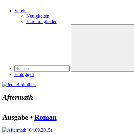
Verein
Neuigkeiten
Ehrenmitglieder
Search
Suchen
nach:
Suchen
Einloggen
Aftermath
Ausgabe •
Roman