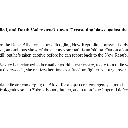
led, and Darth Vader struck down. Devastating blows against the E
 Endor, the Rebel Alliance—now a fledgling New Republic—presses its ad
iva, an ominous show of the enemy’s strength is unfolding. Out on a lo
 kill, but he’s taken captive before he can report back to the New Republ
 Wexley has returned to her native world—war weary, ready to reunite wi
t distress call, she realizes her time as a freedom fighter is not yet o
al elite are converging on Akiva for a top-secret emergency summit—to c
al-genius son, a Zabrak bounty hunter, and a reprobate Imperial defe