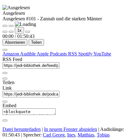
Ausgelesen
Ausgelesen #101 - Zannah und die starken Männer
Play
Pause
1x
Episode
Episode
00:00
/
01:50:43
Abonnieren
Teilen
Amazon
Audible
Apple Podcasts
RSS
Spotify
YouTube
RSS Feed
Teilen
Link
Embed
Datei herunterladen
|
In neuem Fenster abspielen
|
Audiolänge:
01:50:43
| Sprecher:
Carl Georg
,
Ines
,
Matthias
,
Tobias