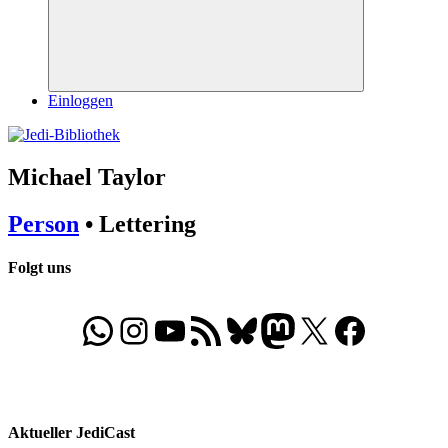
Suchen
Einloggen
Michael Taylor
Person
• Lettering
Folgt uns
WhatsApp
Folgt uns auf Instagram
Besucht unseren YouTube-Kanal
RSS-Feed
Bluesky
Folgt uns auf Mastodon
X
Folgt uns auf Face
Aktueller JediCast