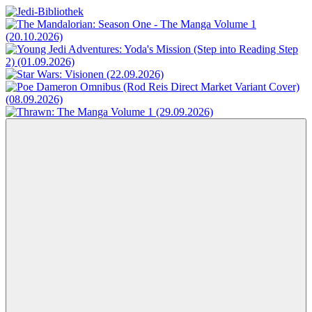
Zum
Inhalt
Jedi-
Das
springen
Bibliothek
Portal
für
Star
Wars-
Literatur
Menü