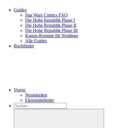
Guides
Star Wars Comics FAQ
Die Hohe Republik Phase I
Die Hohe Republik Phase II
Die Hohe Republik Phase III
Kanon-Romane für Neulinge
Alle Guides
Buchfinder
Verein
Neuigkeiten
Ehrenmitglieder
Search
Suchen
nach: