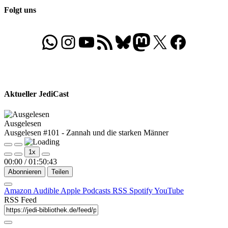
Folgt uns
WhatsApp
Folgt uns auf Instagram
Besucht unseren YouTube-Kanal
RSS-Feed
Bluesky
Folgt uns auf Mastodon
X
Folgt uns auf Face
Aktueller JediCast
Ausgelesen
Ausgelesen #101 - Zannah und die starken Männer
Play
Pause
1x
Episode
Episode
00:00
/
01:50:43
Abonnieren
Teilen
Amazon
Audible
Apple Podcasts
RSS
Spotify
YouTube
RSS Feed