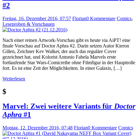
#2
Freitag, 16. Dezember 2016, 07:57
Florian
0 Kommentare
Comics
,
Leseproben & Vorschauen
Nach einer reinen Artwork-Vorschau gibt es heute via AiPT! eine
finale Vorschau auf Doctor Aphra #2. Darin setzen Autor Kieron
Gillen, Zeichner Kev Walker, der auch das reguläre Cover
gezeichnet hat, und Kolorist Antonio Fabela Marvels erste
fortlaufende Star Wars-Comicreihe ohne Filmfigur in der Hauptrolle
fort. Es ist eine Zeit der Möglichkeiten. In einer Galaxis, […]
Weiterlesen
$
Marvel: Zwei weitere Variants für
Doctor
Aphra
#1
Montag, 12. Dezember 2016, 07:48
Florian
0 Kommentare
Comics