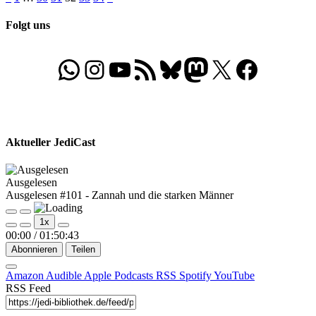
Seitennummerierung
Beiträge
Beiträge
der
Folgt uns
Beiträge
WhatsApp
Folgt uns auf Instagram
Besucht unseren YouTube-Kanal
RSS-Feed
Bluesky
Folgt uns auf Mastodon
X
Folgt uns auf Face
Aktueller JediCast
Ausgelesen
Ausgelesen #101 - Zannah und die starken Männer
Play
Pause
1x
Episode
Episode
00:00
/
01:50:43
Abonnieren
Teilen
Amazon
Audible
Apple Podcasts
RSS
Spotify
YouTube
RSS Feed