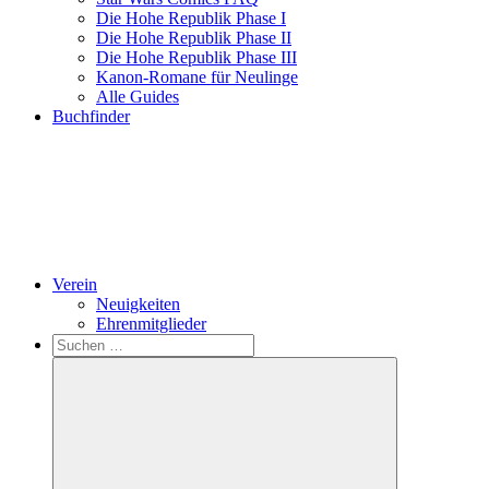
Die Hohe Republik Phase I
Die Hohe Republik Phase II
Die Hohe Republik Phase III
Kanon-Romane für Neulinge
Alle Guides
Buchfinder
Verein
Neuigkeiten
Ehrenmitglieder
Search
Suchen
nach: