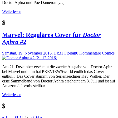
Doctor Aphra und Poe Dameron […]
Weiterlesen
$
Marvel: Reguläres Cover für
Doctor
Aphra
#2
Samstag, 19. November 2016, 14:31
Florian
0 Kommentare
Comics
Am 21. Dezember erscheint die zweite Ausgabe von Doctor Aphra
bei Marvel und nun hat PREVIEWSworld endlich das Cover
enthüllt. Das Cover stammt von Serienzeichner Kev Walker. Der
erste Sammelband von Doctor Aphra erscheint am 3. Juli und ist auf
Amazon.de¹ vorbestellbar.
Weiterlesen
$
Vorherige
Nächste
«
1
…
30
31
32
33
34
»