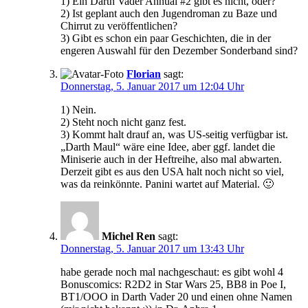
1) Ein Darth Vader Annual #2 gibt es nicht, oder?
2) Ist geplant auch den Jugendroman zu Baze und
Chirrut zu veröffentlichen?
3) Gibt es schon ein paar Geschichten, die in der
engeren Auswahl für den Dezember Sonderband sind?
Florian
sagt:
Donnerstag, 5. Januar 2017 um 12:04 Uhr
1) Nein.
2) Steht noch nicht ganz fest.
3) Kommt halt drauf an, was US-seitig verfügbar ist.
„Darth Maul“ wäre eine Idee, aber ggf. landet die
Miniserie auch in der Heftreihe, also mal abwarten.
Derzeit gibt es aus den USA halt noch nicht so viel,
was da reinkönnte. Panini wartet auf Material. 🙂
Michel Ren
sagt:
Donnerstag, 5. Januar 2017 um 13:43 Uhr
habe gerade noch mal nachgeschaut: es gibt wohl 4
Bonuscomics: R2D2 in Star Wars 25, BB8 in Poe I,
BT1/OOO in Darth Vader 20 und einen ohne Namen