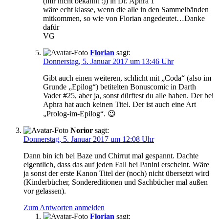
(mir nicht bekannt :)) in Dr. Aphra 1
wäre echt klasse, wenn die alle in den Sammelbänden
mitkommen, so wie von Florian angedeutet…Danke
dafür
VG
Florian
sagt:
Donnerstag, 5. Januar 2017 um 13:46 Uhr
Gibt auch einen weiteren, schlicht mit „Coda“ (also im
Grunde „Epilog“) betitelten Bonuscomic in Darth
Vader #25, aber ja, sonst dürftest du alle haben. Der bei
Aphra hat auch keinen Titel. Der ist auch eine Art
„Prolog-im-Epilog“. 😉
Norior
sagt:
Donnerstag, 5. Januar 2017 um 12:08 Uhr
Dann bin ich bei Baze und Chirrut mal gespannt. Dachte
eigentlich, dass das auf jeden Fall bei Panini erscheint. Wäre
ja sonst der erste Kanon Titel der (noch) nicht übersetzt wird
(Kinderbücher, Sondereditionen und Sachbücher mal außen
vor gelassen).
Zum Antworten anmelden
Florian
sagt: