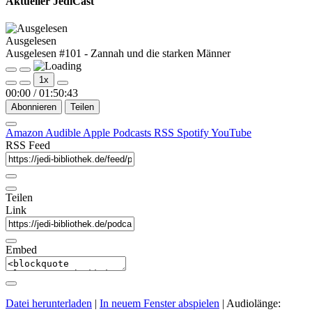
Aktueller JediCast
Ausgelesen
Ausgelesen #101 - Zannah und die starken Männer
Play
Pause
1x
Episode
Episode
00:00
/
01:50:43
Abonnieren
Teilen
Amazon
Audible
Apple Podcasts
RSS
Spotify
YouTube
RSS Feed
Teilen
Link
Embed
Datei herunterladen
|
In neuem Fenster abspielen
|
Audiolänge: