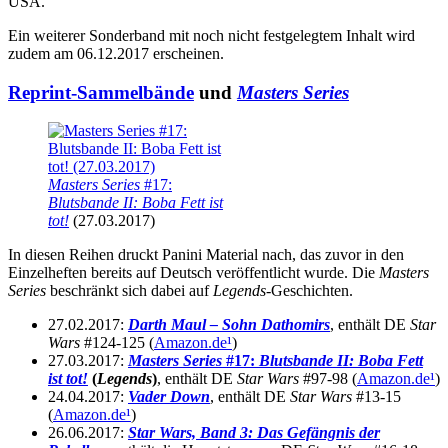
USA.
Ein weiterer Sonderband mit noch nicht festgelegtem Inhalt wird
zudem am 06.12.2017 erscheinen.
Reprint-Sammelbände
und
Masters Series
Masters Series
#17:
Blutsbande II: Boba Fett ist
tot!
(27.03.2017)
In diesen Reihen druckt Panini Material nach, das zuvor in den
Einzelheften bereits auf Deutsch veröffentlicht wurde. Die
Masters
Series
beschränkt sich dabei auf
Legends
-Geschichten.
27.02.2017:
Darth Maul – Sohn Dathomirs
, enthält DE
Star
Wars
#124-125 (
Amazon.de
¹
)
27.03.2017:
Masters Series
#17:
Blutsbande II: Boba Fett
ist tot!
(
Legends
)
, enthält DE
Star Wars
#97-98 (
Amazon.de
¹
)
24.04.2017:
Vader Down
, enthält DE
Star Wars
#13-15
(
Amazon.de
¹
)
26.06.2017:
Star Wars, Band 3: Das Gefängnis der