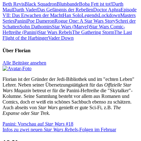
Beth Revis
Black Squadron
Blutsbande
Boba Fett ist tot!
Darth
Maul
Darth Vader
Das Gefängnis der Rebellen
Doctor Aphra
Episode
VII: Das Erwachen der Macht
Han Solo
Legends
Lockdown
Masters
Series
Panini
Poe Dameron
Rogue One: A Star Wars Story
Schrei der
Schatten
Sohn Dathomirs
Star Wars (Marvel)
Star Wars Comic-
Heftreihe (Panini)
Star Wars Rebels
The Gathering Storm
The Last
Flight of the Harbinger
Vader Down
Über
Florian
Alle Beiträge ansehen
Florian ist der Gründer der Jedi-Bibliothek und im "echten Leben"
Lehrer. Neben seiner Übersetzungstätigkeit für das
Offizielle Star
Wars Magazin
betreut er für die Panini-Heftreihe die "Skytalker"-
Kolumne. Seine Sammlung besteht vor allem aus Romanen und
Comics, doch er weiß ein schönes Sachbuch ebenso zu schätzen.
Auch abseits von
Star Wars
genießt er gute Sci-Fi, z.B.
The
Expanse
oder
Star Trek
.
Beitragsnavigation
Vorheriger
Panini: Vorschau auf
Star Wars
#18
Beitrag:
Nächster
Infos zu zwei neuen
Star Wars Rebels
-Folgen im Februar
Beitrag: