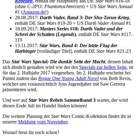
Rebellen
, enthält die Hauptstory aus DE
Star Wars
#16-18
(ohne
C-3PO: Phantomschmerzen
) + US
Star Wars Annual
#1 (
Amazon.de
¹
)
28.08.2017:
Darth Vader, Band 3: Der Shu-Torun-Krieg
,
enthält DE
Star Wars
#19-20 + US
Darth Vader Annual
#1
18.09.2017:
Masters Series
#18:
Darth Vader und der
Schrei der Schatten
(
Legends
)
, enthält DE
Star Wars
#117-
119
13.11.2017:
Star Wars, Band 4: Der letzte Flug der
Harbinger
[vorläufiger Titel], enthält DE
Star Wars
#21-23
Das
Star Wars Special: Die dunkle Seite der Macht
, dessen Inhalt
sich ähnlich gestalten wird wie der des
Specials zur hellen Seite
, ist
für das 2. Halbjahr 2017 vorgesehen. Im 2. Halbjahr erscheint bei
Panini zudem das
Rogue One Young Adult Novel
von Beth Revis,
welches uns voraussichtlich Jyns Jugendjahre mit Saw Gerrera
präsentieren wird.
Und wer auf
Star Wars Rebels
Sammelband 3
wartet, der wird
diesen Ende Juli im Handel finden können!
Die weitere Planung der
Star Wars
Comic-Kollektion findet ihr in
unserer
Meldung vom November
.
Worauf freut ihr euch schon?