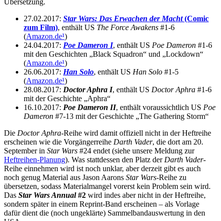
Übersetzung.
27.02.2017:
Star Wars: Das Erwachen der Macht
(Comic
zum Film)
, enthält US
The Force Awakens
#1-6
(
Amazon.de
¹
)
24.04.2017:
Poe Dameron I
, enthält US
Poe Dameron
#1-6
mit den Geschichten „Black Squadron“ und „Lockdown“
(
Amazon.de
¹
)
26.06.2017:
Han Solo
, enthält US
Han Solo
#1-5
(
Amazon.de
¹
)
28.08.2017:
Doctor Aphra I
, enthält US
Doctor Aphra
#1-6
mit der Geschichte „Aphra“
16.10.2017:
Poe Dameron II
, enthält voraussichtlich US
Poe
Dameron
#7-13 mit der Geschichte „The Gathering Storm“
Die
Doctor Aphra
-Reihe wird damit offiziell nicht in der Heftreihe
erscheinen wie die Vorgängerreihe
Darth Vader
, die dort am 20.
September in
Star Wars
#24 endet (siehe unsere Meldung zur
Heftreihen-Planung
). Was stattdessen den Platz der
Darth Vader
-
Reihe einnehmen wird ist noch unklar, aber derzeit gibt es auch
noch genug Material aus Jason Aarons
Star Wars
-Reihe zu
übersetzen, sodass Materialmangel vorerst kein Problem sein wird.
Das
Star Wars Annual
#2
wird indes aber nicht in der Heftreihe,
sondern später in einem Reprint-Band erscheinen – als Vorlage
dafür dient die (noch ungeklärte) Sammelbandauswertung in den