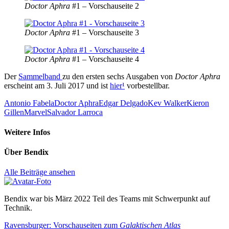
Doctor Aphra
#1 – Vorschauseite 2
Doctor Aphra
#1 – Vorschauseite 3
Doctor Aphra
#1 – Vorschauseite 4
Der
Sammelband
zu den ersten sechs Ausgaben von
Doctor Aphra
erscheint am 3. Juli 2017 und ist
hier
¹
vorbestellbar.
Antonio Fabela
Doctor Aphra
Edgar Delgado
Kev Walker
Kieron
Gillen
Marvel
Salvador Larroca
Weitere Infos
Über
Bendix
Alle Beiträge ansehen
Bendix war bis März 2022 Teil des Teams mit Schwerpunkt auf
Technik.
Beitragsnavigation
Vorheriger
Ravensburger: Vorschauseiten zum
Galaktischen Atlas