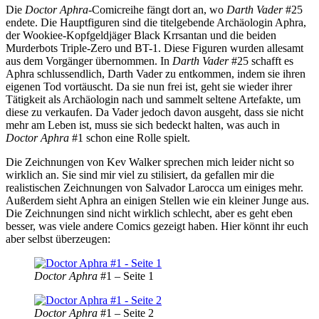
Die
Doctor Aphra
-Comicreihe fängt dort an, wo
Darth Vader
#25
endete. Die Hauptfiguren sind die titelgebende Archäologin Aphra,
der Wookiee-Kopfgeldjäger Black Krrsantan und die beiden
Murderbots Triple-Zero und BT-1. Diese Figuren wurden allesamt
aus dem Vorgänger übernommen. In
Darth Vader
#25 schafft es
Aphra schlussendlich, Darth Vader zu entkommen, indem sie ihren
eigenen Tod vortäuscht. Da sie nun frei ist, geht sie wieder ihrer
Tätigkeit als Archäologin nach und sammelt seltene Artefakte, um
diese zu verkaufen. Da Vader jedoch davon ausgeht, dass sie nicht
mehr am Leben ist, muss sie sich bedeckt halten, was auch in
Doctor Aphra
#1 schon eine Rolle spielt.
Die Zeichnungen von Kev Walker sprechen mich leider nicht so
wirklich an. Sie sind mir viel zu stilisiert, da gefallen mir die
realistischen Zeichnungen von Salvador Larocca um einiges mehr.
Außerdem sieht Aphra an einigen Stellen wie ein kleiner Junge aus.
Die Zeichnungen sind nicht wirklich schlecht, aber es geht eben
besser, was viele andere Comics gezeigt haben. Hier könnt ihr euch
aber selbst überzeugen:
Doctor Aphra
#1 – Seite 1
Doctor Aphra
#1 – Seite 2