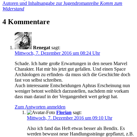
Beitrag:
Nächster
Autoren und Inhaltsangabe zur Jugendromanreihe
Komm zum
Beitrag:
Widerstand
4 Kommentare
Renegat
sagt:
Mittwoch, 7. Dezember 2016 um 08:24 Uhr
Schade. Ich hatte große Erwartungen in den neuen Marvel
Charakter. Hat mir bis jetzt gut gefallen. Und einen Space
Archäologen zu erfinden- da muss sich die Geschichte doch
fast von selbst schreiben.
Auch interessante Entscheidungen Aphras Erscheinung nun
weniger betont weiblich darzustellen, nachdem mir vorkam
dass man darauf in der Vergangenheit wert gelegt hat.
Zum Antworten anmelden
Florian
sagt:
Mittwoch, 7. Dezember 2016 um 09:10 Uhr
Also ich fand das Heft etwas besser als Bendix. Es
werden bewusst neue Handlungsstränge gepflanzt, z.B.