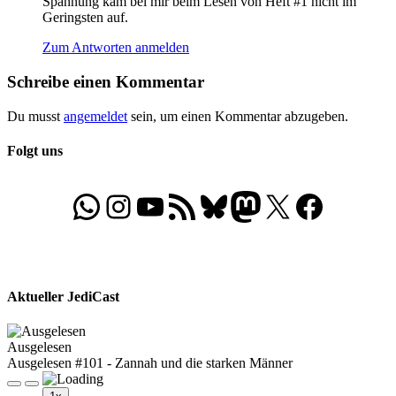
Spannung kam bei mir beim Lesen von Heft #1 nicht im
Geringsten auf.
Zum Antworten anmelden
Schreibe einen Kommentar
Du musst
angemeldet
sein, um einen Kommentar abzugeben.
Folgt uns
WhatsApp
Folgt uns auf Instagram
Besucht unseren YouTube-Kanal
RSS-Feed
Bluesky
Folgt uns auf Mastodon
X
Folgt uns auf Face
Aktueller JediCast
Ausgelesen
Ausgelesen #101 - Zannah und die starken Männer
Play
Pause