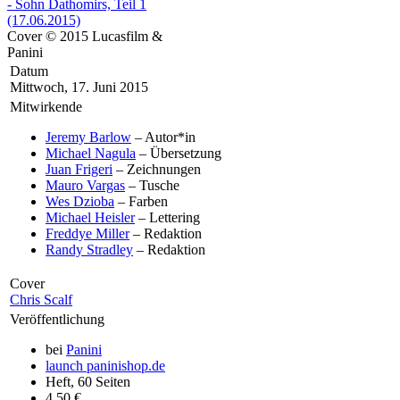
Cover © 2015 Lucasfilm &
Panini
Datum
Mittwoch, 17. Juni 2015
Mitwirkende
Jeremy Barlow
– Autor*in
Michael Nagula
– Übersetzung
Juan Frigeri
– Zeichnungen
Mauro Vargas
– Tusche
Wes Dzioba
– Farben
Michael Heisler
– Lettering
Freddye Miller
– Redaktion
Randy Stradley
– Redaktion
Cover
Chris Scalf
Veröffentlichung
bei
Panini
launch
paninishop.de
Heft, 60 Seiten
4,50 €