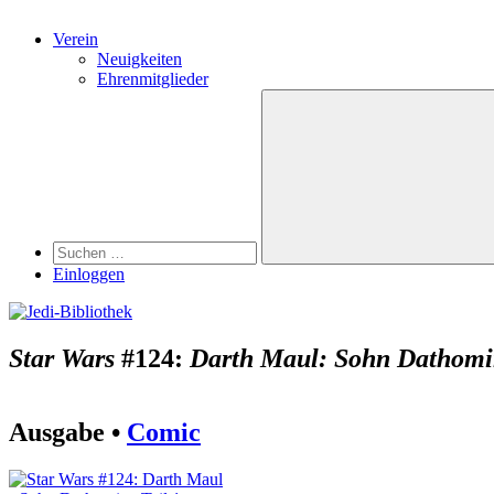
Verein
Neuigkeiten
Ehrenmitglieder
Search
Suchen
nach:
Suchen
Einloggen
Star Wars
#124:
Darth Maul: Sohn Dathomir
Ausgabe •
Comic