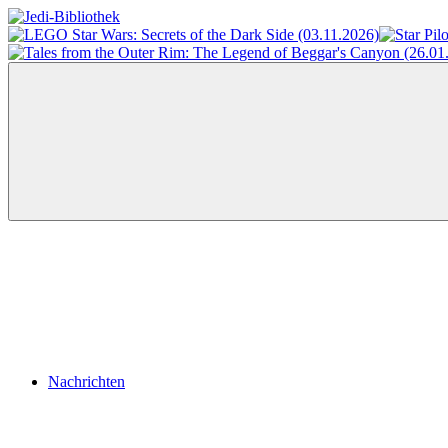
Zum
Inhalt
Jedi-
Das
springen
Bibliothek
Portal
für
Star
Wars-
Literatur
Menü
Nachrichten