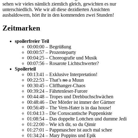
sehen wir vieles nämlich ziemlich gleich, gewichten es nur
unterschiedlich. Wie wir all diese dezidierten Ansichten
ausbaldowern, hört ihr in den kommenden zwei Stunden!
Zeitmarken
spoilerfreier Teil
00:00:00 – Begrüßung
00:00:57 – Prozenteparty
00:04:25 – Choreografie und Musik
00:07:56 – Rosarote Lichtschwerter?
Spoilerteil
00:13:41 – Exklusive Interpretation!
00:22:53 – That’s
no
a Muun
00:30:45 – Cliffhanger-Chaos
00:39:24 – Fährtenleser-Furore
00:44:48 – Tropes und Drehbuchschwächen
00:48:46 – Der Mörder ist immer der Gärtner
00:56:49 – The Vern-Hater is in daa house!
01:04:13 – Die Coruscantische Puppenkiste
01:08:54 – Das doppelte Lottchen und dumme Jedi
01:22:00 – Wie ich dir, so du Qimir
01:27:01 – Pappmaschee ist auch mal schee
01:34:24 – Mary Poppins und Epik