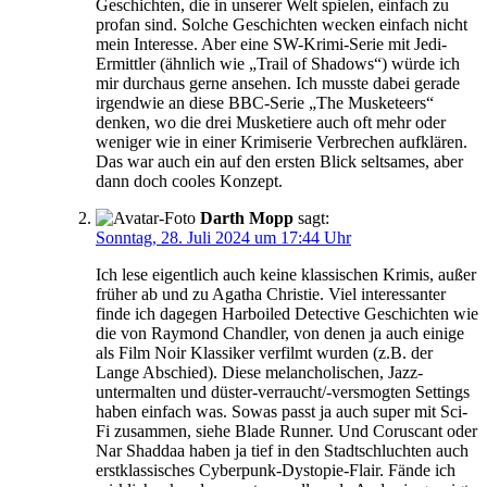
Geschichten, die in unserer Welt spielen, einfach zu
profan sind. Solche Geschichten wecken einfach nicht
mein Interesse. Aber eine SW-Krimi-Serie mit Jedi-
Ermittler (ähnlich wie „Trail of Shadows“) würde ich
mir durchaus gerne ansehen. Ich musste dabei gerade
irgendwie an diese BBC-Serie „The Musketeers“
denken, wo die drei Musketiere auch oft mehr oder
weniger wie in einer Krimiserie Verbrechen aufklären.
Das war auch ein auf den ersten Blick seltsames, aber
dann doch cooles Konzept.
Darth Mopp
sagt:
Sonntag, 28. Juli 2024 um 17:44 Uhr
Ich lese eigentlich auch keine klassischen Krimis, außer
früher ab und zu Agatha Christie. Viel interessanter
finde ich dagegen Harboiled Detective Geschichten wie
die von Raymond Chandler, von denen ja auch einige
als Film Noir Klassiker verfilmt wurden (z.B. der
Lange Abschied). Diese melancholischen, Jazz-
untermalten und düster-verraucht/-versmogten Settings
haben einfach was. Sowas passt ja auch super mit Sci-
Fi zusammen, siehe Blade Runner. Und Coruscant oder
Nar Shaddaa haben ja tief in den Stadtschluchten auch
erstklassisches Cyberpunk-Dystopie-Flair. Fände ich