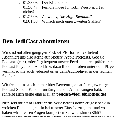
01:38:08 – Der Kirchenchor
01:50:47 – Ferndiagnose für Tobi: Wieso spürt er
nichts?
01:57:08 – Zu wenig
The High Republic
?
02:01:38 – Wunsch nach einer zweiten Staffel?
Den JediCast abonnieren
Wir sind auf allen gängigen Podcast-Plattformen vertreten!
Abonniert uns also gerne auf Spotify, Apple Podcasts, Google
Podcasts (etc.), oder fügt bequem unsere Feeds in euren präferierten
Podcast-Player ein. Alle Links dazu findet ihr oben unter dem Player
verlinkt sowie auch jederzeit unter dem Audioplayer in der rechten
Sidebar.
Wir freuen uns auch immer über Bewertungen auf den jeweiligen
Podcast-Seiten. Falls ihr umfangreichere Anmerkungen habt,
schreibt auch gerne eine Mail an
podcast@jedi-bibliothek.de
!
Nun seid ihr dran! Habt ihr die Serie bereits komplett gesehen? In
welchen Punkten geht ihr bei unserer Einschätzung mit und wo
haben wir in euren Augen kompletten Schwachsinn erzählt?