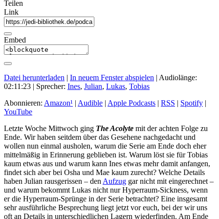
Teilen
Link
Embed
Datei herunterladen
|
In neuem Fenster abspielen
|
Audiolänge:
02:11:23
| Sprecher:
Ines
,
Julian
,
Lukas
,
Tobias
Abonnieren:
Amazon
¹
|
Audible
|
Apple Podcasts
|
RSS
|
Spotify
|
YouTube
Letzte Woche Mittwoch ging
The Acolyte
mit der achten Folge zu
Ende. Wir haben seitdem über das Gesehene nachgedacht und
wollen nun einmal ausholen, warum die Serie am Ende doch eher
mittelmäßig in Erinnerung geblieben ist. Warum löst sie für Tobias
kaum etwas aus und warum kann Ines etwas mehr damit anfangen,
findet sich aber bei Osha und Mae kaum zurecht? Welche Details
haben Julian rausgerissen – den
Aufzug
gar nicht mit eingerechnet –
und warum bekommt Lukas nicht nur Hyperraum-Sickness, wenn
er die Hyperraum-Sprünge in der Serie betrachtet? Eine insgesamt
sehr ausführliche Besprechung liegt jetzt vor euch, bei der wir uns
oft an Details in unterschiedlichen Lagern wiederfinden. Am Ende