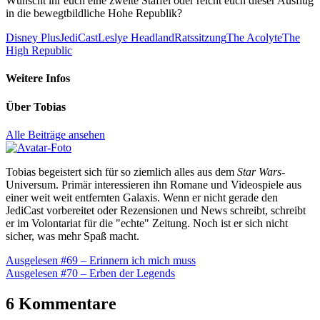
Wünscht ihr euch eine zweite Staffel oder reicht euch dieser Ausflug
in die bewegtbildliche Hohe Republik?
Disney Plus
JediCast
Leslye Headland
Ratssitzung
The Acolyte
The
High Republic
Weitere Infos
Über
Tobias
Alle Beiträge ansehen
Tobias begeistert sich für so ziemlich alles aus dem
Star Wars
-
Universum. Primär interessieren ihn Romane und Videospiele aus
einer weit weit entfernten Galaxis. Wenn er nicht gerade den
JediCast vorbereitet oder Rezensionen und News schreibt, schreibt
er im Volontariat für die "echte" Zeitung. Noch ist er sich nicht
sicher, was mehr Spaß macht.
Beitragsnavigation
Vorheriger
Ausgelesen #69 – Erinnern ich mich muss
Beitrag:
Nächster
Ausgelesen #70 – Erben der Legends
Beitrag:
6 Kommentare