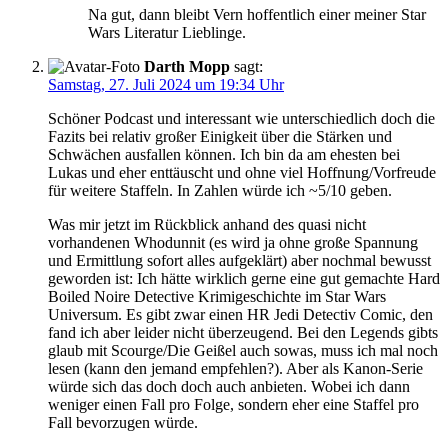
Na gut, dann bleibt Vern hoffentlich einer meiner Star
Wars Literatur Lieblinge.
Darth Mopp
sagt:
Samstag, 27. Juli 2024 um 19:34 Uhr
Schöner Podcast und interessant wie unterschiedlich doch die
Fazits bei relativ großer Einigkeit über die Stärken und
Schwächen ausfallen können. Ich bin da am ehesten bei
Lukas und eher enttäuscht und ohne viel Hoffnung/Vorfreude
für weitere Staffeln. In Zahlen würde ich ~5/10 geben.
Was mir jetzt im Rückblick anhand des quasi nicht
vorhandenen Whodunnit (es wird ja ohne große Spannung
und Ermittlung sofort alles aufgeklärt) aber nochmal bewusst
geworden ist: Ich hätte wirklich gerne eine gut gemachte Hard
Boiled Noire Detective Krimigeschichte im Star Wars
Universum. Es gibt zwar einen HR Jedi Detectiv Comic, den
fand ich aber leider nicht überzeugend. Bei den Legends gibts
glaub mit Scourge/Die Geißel auch sowas, muss ich mal noch
lesen (kann den jemand empfehlen?). Aber als Kanon-Serie
würde sich das doch doch auch anbieten. Wobei ich dann
weniger einen Fall pro Folge, sondern eher eine Staffel pro
Fall bevorzugen würde.