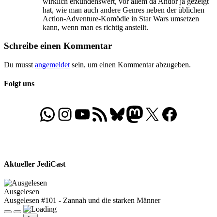
wirklich erkundenswert, vor allem da Andor ja gezeigt
hat, wie man auch andere Genres neben der üblichen
Action-Adventure-Komödie in Star Wars umsetzen
kann, wenn man es richtig anstellt.
Schreibe einen Kommentar
Du musst
angemeldet
sein, um einen Kommentar abzugeben.
Folgt uns
WhatsApp
Folgt uns auf Instagram
Besucht unseren YouTube-Kanal
RSS-Feed
Bluesky
Folgt uns auf Mastodon
X
Folgt uns auf Face
Aktueller JediCast
Ausgelesen
Ausgelesen #101 - Zannah und die starken Männer
Play
Pause