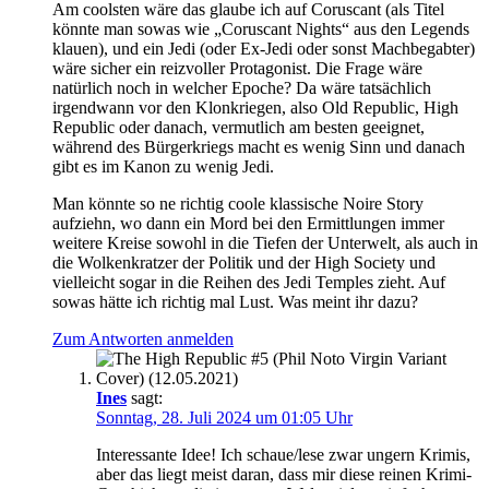
Am coolsten wäre das glaube ich auf Coruscant (als Titel
könnte man sowas wie „Coruscant Nights“ aus den Legends
klauen), und ein Jedi (oder Ex-Jedi oder sonst Machbegabter)
wäre sicher ein reizvoller Protagonist. Die Frage wäre
natürlich noch in welcher Epoche? Da wäre tatsächlich
irgendwann vor den Klonkriegen, also Old Republic, High
Republic oder danach, vermutlich am besten geeignet,
während des Bürgerkriegs macht es wenig Sinn und danach
gibt es im Kanon zu wenig Jedi.
Man könnte so ne richtig coole klassische Noire Story
aufziehn, wo dann ein Mord bei den Ermittlungen immer
weitere Kreise sowohl in die Tiefen der Unterwelt, als auch in
die Wolkenkratzer der Politik und der High Society und
vielleicht sogar in die Reihen des Jedi Temples zieht. Auf
sowas hätte ich richtig mal Lust. Was meint ihr dazu?
Zum Antworten anmelden
Ines
sagt:
Sonntag, 28. Juli 2024 um 01:05 Uhr
Interessante Idee! Ich schaue/lese zwar ungern Krimis,
aber das liegt meist daran, dass mir diese reinen Krimi-