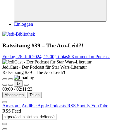
Suchen
Einloggen
Ratssitzung #39 – The Aco-Leid?!
Freitag, 26. Juli 2024, 15:00
Tobias
6 Kommentare
Podcast
JediCast - Der Podcast für Star Wars-Literatur
Ratssitzung #39 - The Aco-Leid?!
Play
Pause
1x
Episode
Episode
00:00
/
02:11:23
Abonnieren
Teilen
Amazon
¹
Audible
Apple Podcasts
RSS
Spotify
YouTube
RSS Feed