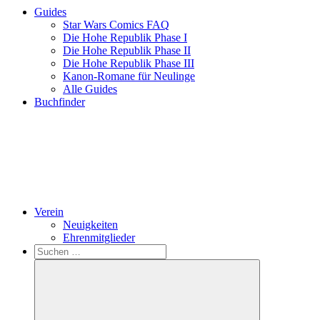
Guides
Star Wars Comics FAQ
Die Hohe Republik Phase I
Die Hohe Republik Phase II
Die Hohe Republik Phase III
Kanon-Romane für Neulinge
Alle Guides
Buchfinder
Verein
Neuigkeiten
Ehrenmitglieder
Search
Suchen
nach: