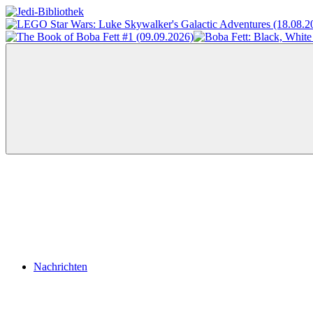
Zum
Inhalt
Jedi-
Das
springen
Bibliothek
Portal
für
Star
Wars-
Literatur
Menü
Nachrichten