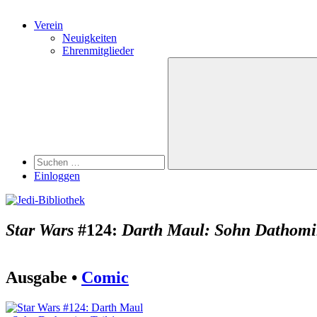
Verein
Neuigkeiten
Ehrenmitglieder
Search
Suchen
nach:
Suchen
Einloggen
Star Wars
#124:
Darth Maul: Sohn Dathomir
Ausgabe •
Comic