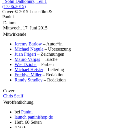
Cover © 2015 Lucasfilm &
Panini
Datum
Mittwoch, 17. Juni 2015
Mitwirkende
Jeremy Barlow
– Autor*in
Michael Nagula
– Übersetzung
Juan Frigeri
– Zeichnungen
Mauro Vargas
– Tusche
Wes Dzioba
– Farben
Michael Heisler
– Lettering
Freddye Miller
– Redaktion
Randy Stradley
– Redaktion
Cover
Chris Scalf
Veröffentlichung
bei
Panini
launch
paninishop.de
Heft, 60 Seiten
4,50 €