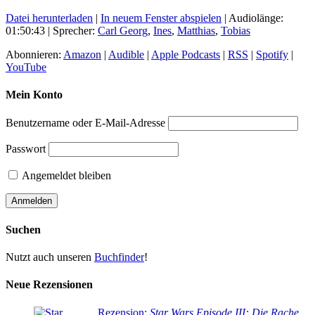
Datei herunterladen
|
In neuem Fenster abspielen
|
Audiolänge:
01:50:43
| Sprecher:
Carl Georg
,
Ines
,
Matthias
,
Tobias
Abonnieren:
Amazon
|
Audible
|
Apple Podcasts
|
RSS
|
Spotify
|
YouTube
Mein Konto
Benutzername oder E-Mail-Adresse
Passwort
Angemeldet bleiben
Suchen
Nutzt auch unseren
Buchfinder
!
Neue Rezensionen
Rezension:
Star Wars Episode III: Die Rache