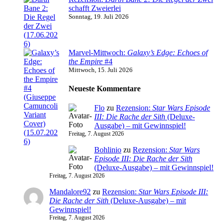
schafft Zweierlei
Sonntag, 19. Juli 2026
Marvel-Mittwoch:
Galaxy’s Edge: Echoes of
the Empire
#4
Mittwoch, 15. Juli 2026
Neueste Kommentare
Flo
zu
Rezension:
Star Wars Episode
III: Die Rache der Sith
(Deluxe-
Ausgabe) – mit Gewinnspiel!
Freitag, 7. August 2026
Bohlinio
zu
Rezension:
Star Wars
Episode III: Die Rache der Sith
(Deluxe-Ausgabe) – mit Gewinnspiel!
Freitag, 7. August 2026
Mandalore92
zu
Rezension:
Star Wars Episode III:
Die Rache der Sith
(Deluxe-Ausgabe) – mit
Gewinnspiel!
Freitag, 7. August 2026