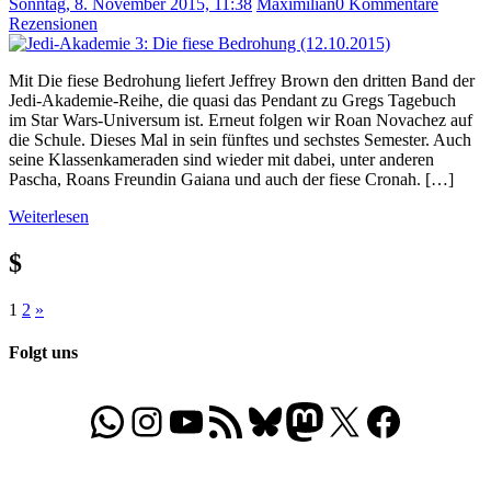
Sonntag, 8. November 2015, 11:38
Maximilian
0 Kommentare
Rezensionen
Mit Die fiese Bedrohung liefert Jeffrey Brown den dritten Band der
Jedi-Akademie-Reihe, die quasi das Pendant zu Gregs Tagebuch
im Star Wars-Universum ist. Erneut folgen wir Roan Novachez auf
die Schule. Dieses Mal in sein fünftes und sechstes Semester. Auch
seine Klassenkameraden sind wieder mit dabei, unter anderen
Pascha, Roans Freundin Gaiana und auch der fiese Cronah. […]
Weiterlesen
$
Seitennummerierung
Nächste
1
2
»
Beiträge
der
Folgt uns
Beiträge
WhatsApp
Folgt uns auf Instagram
Besucht unseren YouTube-Kanal
RSS-Feed
Bluesky
Folgt uns auf Mastodon
X
Folgt uns auf Face