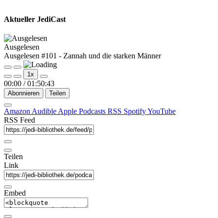
Aktueller JediCast
Ausgelesen
Ausgelesen #101 - Zannah und die starken Männer
Play
Pause
1x
Episode
Episode
00:00
/
01:50:43
Abonnieren
Teilen
Amazon
Audible
Apple Podcasts
RSS
Spotify
YouTube
RSS Feed
Teilen
Link
Embed