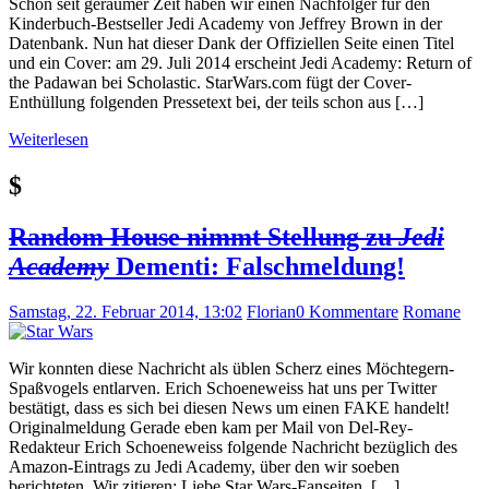
Schon seit geraumer Zeit haben wir einen Nachfolger für den
Kinderbuch-Bestseller Jedi Academy von Jeffrey Brown in der
Datenbank. Nun hat dieser Dank der Offiziellen Seite einen Titel
und ein Cover: am 29. Juli 2014 erscheint Jedi Academy: Return of
the Padawan bei Scholastic. StarWars.com fügt der Cover-
Enthüllung folgenden Pressetext bei, der teils schon aus […]
Weiterlesen
$
Random House nimmt Stellung zu
Jedi
Academy
Dementi: Falschmeldung!
Samstag, 22. Februar 2014, 13:02
Florian
0 Kommentare
Romane
Wir konnten diese Nachricht als üblen Scherz eines Möchtegern-
Spaßvogels entlarven. Erich Schoeneweiss hat uns per Twitter
bestätigt, dass es sich bei diesen News um einen FAKE handelt!
Originalmeldung Gerade eben kam per Mail von Del-Rey-
Redakteur Erich Schoeneweiss folgende Nachricht bezüglich des
Amazon-Eintrags zu Jedi Academy, über den wir soeben
berichteten. Wir zitieren: Liebe Star Wars-Fanseiten, […]