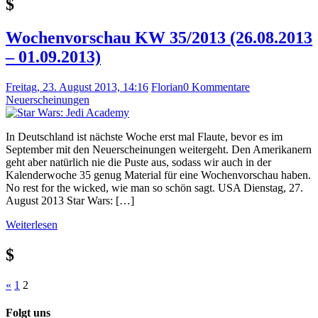
$
Wochenvorschau KW 35/2013 (26.08.2013
– 01.09.2013)
Freitag, 23. August 2013, 14:16
Florian
0 Kommentare
Neuerscheinungen
In Deutschland ist nächste Woche erst mal Flaute, bevor es im
September mit den Neuerscheinungen weitergeht. Den Amerikanern
geht aber natürlich nie die Puste aus, sodass wir auch in der
Kalenderwoche 35 genug Material für eine Wochenvorschau haben.
No rest for the wicked, wie man so schön sagt. USA Dienstag, 27.
August 2013 Star Wars: […]
Weiterlesen
$
Seitennummerierung
Vorherige
«
1
2
Beiträge
der
Folgt uns