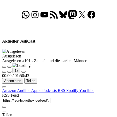
Beiträge
WhatsApp
Folgt uns auf Instagram
Besucht unseren YouTube-Kanal
RSS-Feed
Bluesky
Folgt uns auf Mastodon
X
Folgt uns auf Face
Aktueller JediCast
Ausgelesen
Ausgelesen #101 - Zannah und die starken Männer
Play
Pause
1x
Episode
Episode
00:00
/
01:50:43
Abonnieren
Teilen
Amazon
Audible
Apple Podcasts
RSS
Spotify
YouTube
RSS Feed
Teilen