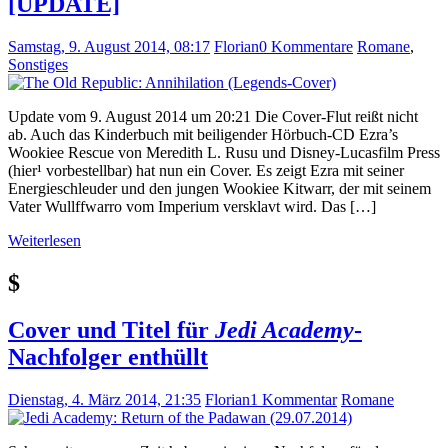
[UPDATE]
Samstag, 9. August 2014, 08:17
Florian
0 Kommentare
Romane
,
Sonstiges
Update vom 9. August 2014 um 20:21 Die Cover-Flut reißt nicht
ab. Auch das Kinderbuch mit beiligender Hörbuch-CD Ezra’s
Wookiee Rescue von Meredith L. Rusu und Disney-Lucasfilm Press
(hier¹ vorbestellbar) hat nun ein Cover. Es zeigt Ezra mit seiner
Energieschleuder und den jungen Wookiee Kitwarr, der mit seinem
Vater Wullffwarro vom Imperium versklavt wird. Das […]
Weiterlesen
$
Cover und Titel für
Jedi Academy
-
Nachfolger enthüllt
Dienstag, 4. März 2014, 21:35
Florian
1 Kommentar
Romane