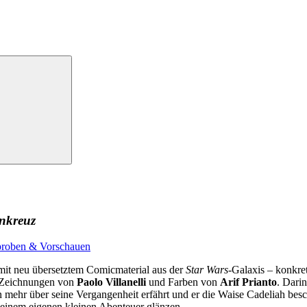
nkreuz
proben & Vorschauen
it neu übersetztem Comicmaterial aus der
Star Wars
-Galaxis – konkre
 Zeichnungen von
Paolo Villanelli
und Farben von
Arif Prianto
. Dari
hr über seine Vergangenheit erfährt und er die Waise Cadeliah besch
 einem eigenen kleinen Abenteuer glänzen.