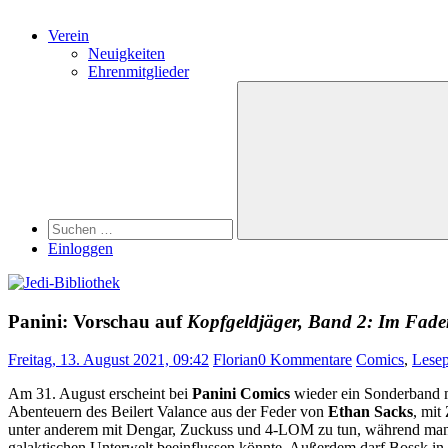
Verein
Neuigkeiten
Ehrenmitglieder
Search
Suchen
nach:
Suchen
Einloggen
Panini: Vorschau auf
Kopfgeldjäger, Band 2: Im Fade
Freitag, 13. August 2021, 09:42
Florian
0 Kommentare
Comics
,
Lese
Am 31. August erscheint bei
Panini Comics
wieder ein Sonderband m
Abenteuern des Beilert Valance aus der Feder von
Ethan Sacks
, mit
unter anderem mit Dengar, Zuckuss und 4-LOM zu tun, während man me
galaktischen Unterwelt beeinflussen könnte. Außerdem darf Bossk in