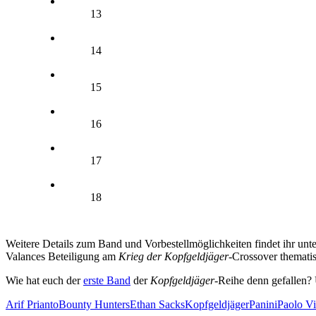
13
14
15
16
17
18
Weitere Details zum Band und Vorbestellmöglichkeiten findet ihr unt
Valances Beteiligung am
Krieg der Kopfgeldjäger
-Crossover thematis
Wie hat euch der
erste Band
der
Kopfgeldjäger
-Reihe denn gefallen?
Arif Prianto
Bounty Hunters
Ethan Sacks
Kopfgeldjäger
Panini
Paolo Vil