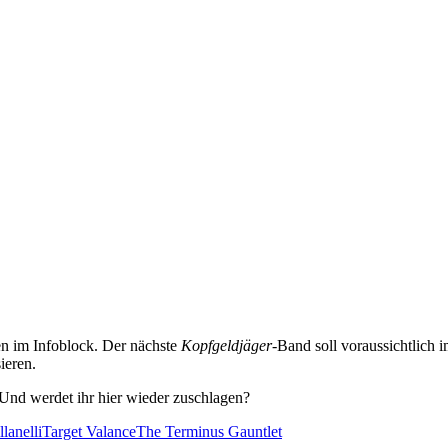
en im Infoblock. Der nächste
Kopfgeldjäger
-Band soll voraussichtlich 
ieren.
 Und werdet ihr hier wieder zuschlagen?
lanelli
Target Valance
The Terminus Gauntlet