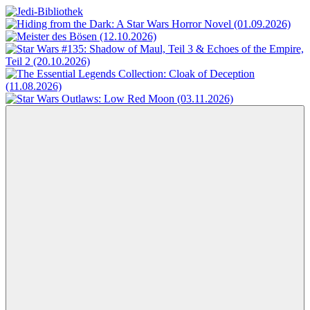
Zum
Inhalt
Jedi-
Das
springen
Bibliothek
Portal
für
Star
Wars-
Literatur
Menü