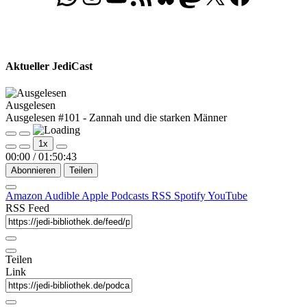
Aktueller JediCast
Ausgelesen
Ausgelesen #101 - Zannah und die starken Männer
Play
Pause
1x
Episode
Episode
00:00
/
01:50:43
Abonnieren
Teilen
Amazon
Audible
Apple Podcasts
RSS
Spotify
YouTube
RSS Feed
Teilen
Link