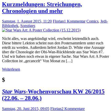
Kurzmeldungen: Streichungen,
Chronologien und mehr
Samstag, 1. August 2015, 11:20
Florian
1 Kommentar
Comics
,
Jedi-
Bibliothek
,
Sonstiges
Nicht alles, was angekündigt wird, erscheint letztendlich auch.
Diese bittere Lektion scheint nun den Postersammlern unter euch
erteilt zu werden. Außerdem liefert Jordan D. White eine Aussage
über die Chonologie der Obi-Wan-Rückblende aus Star Wars #7.
Und wir haben noch etwas in eigener Sache. Star Wars Art: A Poster
Collection ist „gecancelt“ Von Monat zu […]
Weiterlesen
$
Star Wars
-Wochenvorschau KW 26/2015
(22.06. – 28.06.)
Samstag, 20. Juni 2015, 09:05
Florian
2 Kommentare