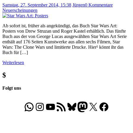
Samstag, 27. September 2014, 15:38
Jürgen
0 Kommentare
Neuerscheinungen
Ab sofort ist, früher als angekündigt, das Buch Star Wars Art:
Posters von Drew Struzan und Roger Kastel erhältlich. Das fünfte
Buch aus der von George Lucas ausgewählten Star Wars Art Serie
enthält auf 176 Seiten Kunstwerke aus allen sechs Filmen, Star
Wars: The Clone Wars und limitierte Drucke. Hier¹ könnt ihr das
Buch für […]
Weiterlesen
$
Folgt uns
WhatsApp
Folgt uns auf Instagram
Besucht unseren YouTube-Kanal
RSS-Feed
Bluesky
Folgt uns auf Mastodon
X
Folgt uns auf Face