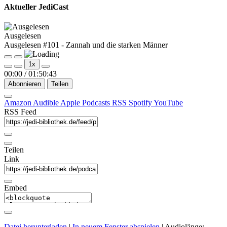
Aktueller JediCast
Ausgelesen
Ausgelesen #101 - Zannah und die starken Männer
Play
Pause
1x
Episode
Episode
00:00
/
01:50:43
Abonnieren
Teilen
Amazon
Audible
Apple Podcasts
RSS
Spotify
YouTube
RSS Feed
Teilen
Link
Embed
Datei herunterladen
|
In neuem Fenster abspielen
|
Audiolänge: