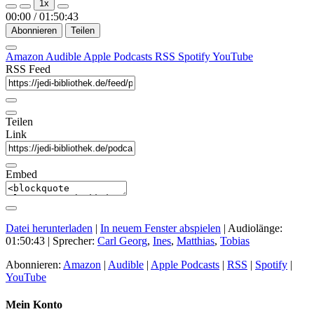
1x
Episode
Episode
00:00
/
01:50:43
Abonnieren
Teilen
Amazon
Audible
Apple Podcasts
RSS
Spotify
YouTube
RSS Feed
Teilen
Link
Embed
Datei herunterladen
|
In neuem Fenster abspielen
|
Audiolänge:
01:50:43
| Sprecher:
Carl Georg
,
Ines
,
Matthias
,
Tobias
Abonnieren:
Amazon
|
Audible
|
Apple Podcasts
|
RSS
|
Spotify
|
YouTube
Mein Konto