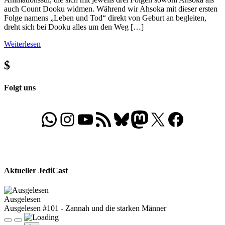
auch Count Dooku widmen. Während wir Ahsoka mit dieser ersten
Folge namens „Leben und Tod“ direkt von Geburt an begleiten,
dreht sich bei Dooku alles um den Weg […]
Weiterlesen
$
Folgt uns
WhatsApp
Folgt uns auf Instagram
Besucht unseren YouTube-Kanal
RSS-Feed
Bluesky
Folgt uns auf Mastodon
X
Folgt uns auf Face
Aktueller JediCast
Ausgelesen
Ausgelesen #101 - Zannah und die starken Männer
Play
Pause