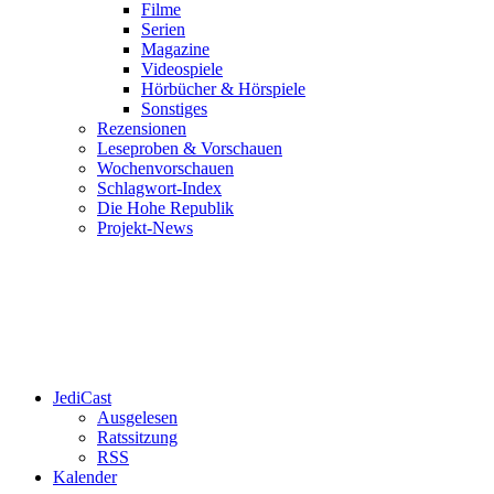
Filme
Serien
Magazine
Videospiele
Hörbücher & Hörspiele
Sonstiges
Rezensionen
Leseproben & Vorschauen
Wochenvorschauen
Schlagwort-Index
Die Hohe Republik
Projekt-News
JediCast
Ausgelesen
Ratssitzung
RSS
Kalender