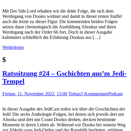
Mit Der Sith-Lord erhalten wir die dritte Folge, die sich dem
Werdegang von Dooku widmet und damit in dieser ersten Staffel
auch die letzte zu dieser Figur. Die kommenden beiden Folgen
setzen dann chronologisch die Ausbildung Ahoskas und ihren
Werdegang nach der Order 66 fort. Doch in dieser Ausgabe
kulminiert schließlich die Erfahrung Dookus aus […]
Weiterlesen
$
Ratssitzung #24 – Gschichten aus’m Jedi-
Tempel
Freitag, 11. November 2022, 15:00
Tobias
5 Kommentare
Podcast
In dieser Ausgabe des JediCast reden wir über die Geschichten der
Jedi! Die sechs Anthologie-Folgen, bei denen sich jeweils drei um
Ahsoka und drei um Count Dooku drehen, decken bestimmte
Momente in deren Leben ab. Während wir Dooku bei seinem Weg
zur Abkehr vom Jedi-Orden und der Republik begleiten, erfahren