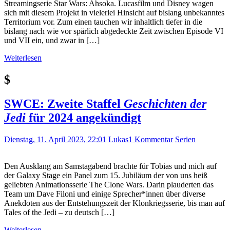
Streamingserie Star Wars: Ahsoka. Lucasfilm und Disney wagen
sich mit diesem Projekt in vielerlei Hinsicht auf bislang unbekanntes
Territorium vor. Zum einen tauchen wir inhaltlich tiefer in die
bislang nach wie vor spärlich abgedeckte Zeit zwischen Episode VI
und VII ein, und zwar in […]
Weiterlesen
$
SWCE: Zweite Staffel
Geschichten der
Jedi
für 2024 angekündigt
Dienstag, 11. April 2023, 22:01
Lukas
1 Kommentar
Serien
Den Ausklang am Samstagabend brachte für Tobias und mich auf
der Galaxy Stage ein Panel zum 15. Jubiläum der von uns heiß
geliebten Animationsserie The Clone Wars. Darin plauderten das
Team um Dave Filoni und einige Sprecher*innen über diverse
Anekdoten aus der Entstehungszeit der Klonkriegsserie, bis man auf
Tales of the Jedi – zu deutsch […]
Weiterlesen