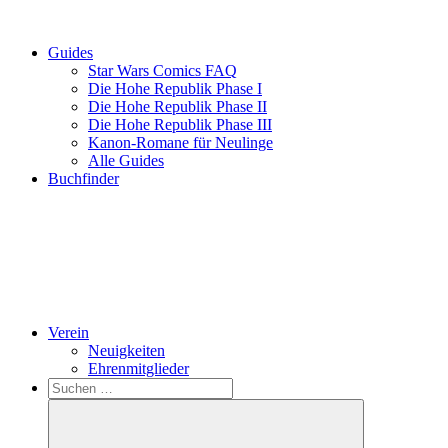
Guides
Star Wars Comics FAQ
Die Hohe Republik Phase I
Die Hohe Republik Phase II
Die Hohe Republik Phase III
Kanon-Romane für Neulinge
Alle Guides
Buchfinder
Verein
Neuigkeiten
Ehrenmitglieder
Search
Suchen
nach: