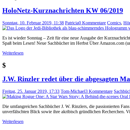
HoloNetz-Kurznachrichten KW 06/2019
Sonntag, 10. Februar 2019, 11:38
Patricia
0 Kommentare
Comics
,
Hör
Es ist wieder Sonntag – Zeit für eine neue Ausgabe der Kurznachri
Spaß beim Lesen! Neue Sachbücher im Herbst Über Amazon.com (un
Weiterlesen
$
J.W. Rinzler redet über die abgesagten M
Freitag, 25. Januar 2019, 17:33
Tom-Michael
3 Kommentare
Sachbüc
Die umfangreichen Sachbücher J. W. Rinzlers, die passionierten Fans ei
unverfälschten Blick sowie ihre akribisch gründlichen Recherchen. Vi
Weiterlesen