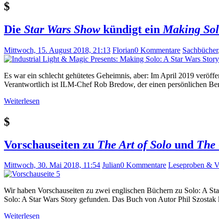
$
Die
Star Wars Show
kündigt ein
Making So
Mittwoch, 15. August 2018, 21:13
Florian
0 Kommentare
Sachbücher
Es war ein schlecht gehütetes Geheimnis, aber: Im April 2019 veröf
Verantwortlich ist ILM-Chef Rob Bredow, der einen persönlichen Ber
Weiterlesen
$
Vorschauseiten zu
The Art of Solo
und
The 
Mittwoch, 30. Mai 2018, 11:54
Julian
0 Kommentare
Leseproben & V
Wir haben Vorschauseiten zu zwei englischen Büchern zu Solo: A Sta
Solo: A Star Wars Story gefunden. Das Buch von Autor Phil Szostak 
Weiterlesen