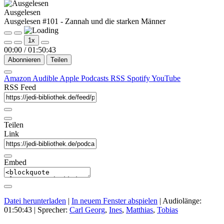
Ausgelesen
Ausgelesen #101 - Zannah und die starken Männer
Play
Pause
1x
Episode
Episode
00:00
/
01:50:43
Abonnieren
Teilen
Amazon
Audible
Apple Podcasts
RSS
Spotify
YouTube
RSS Feed
Teilen
Link
Embed
Datei herunterladen
|
In neuem Fenster abspielen
|
Audiolänge:
01:50:43
| Sprecher:
Carl Georg
,
Ines
,
Matthias
,
Tobias