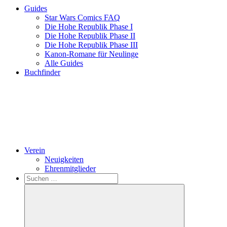
Guides
Star Wars Comics FAQ
Die Hohe Republik Phase I
Die Hohe Republik Phase II
Die Hohe Republik Phase III
Kanon-Romane für Neulinge
Alle Guides
Buchfinder
Verein
Neuigkeiten
Ehrenmitglieder
Search
Suchen
nach: