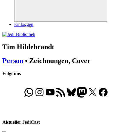
Suchen
Einloggen
Tim Hildebrandt
Person
• Zeichnungen, Cover
Folgt uns
WhatsApp
Folgt uns auf Instagram
Besucht unseren YouTube-Kanal
RSS-Feed
Bluesky
Folgt uns auf Mastodon
X
Folgt uns auf Face
Aktueller JediCast