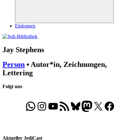
Suchen
Einloggen
Jay Stephens
Person
• Autor*in, Zeichnungen,
Lettering
Folgt uns
WhatsApp
Folgt uns auf Instagram
Besucht unseren YouTube-Kanal
RSS-Feed
Bluesky
Folgt uns auf Mastodon
X
Folgt uns auf Face
Aktueller JediCast