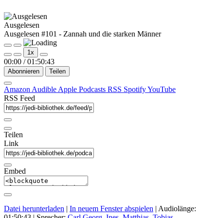
Ausgelesen
Ausgelesen #101 - Zannah und die starken Männer
Play
Pause
1x
Episode
Episode
00:00
/
01:50:43
Abonnieren
Teilen
Amazon
Audible
Apple Podcasts
RSS
Spotify
YouTube
RSS Feed
Teilen
Link
Embed
Datei herunterladen
|
In neuem Fenster abspielen
|
Audiolänge:
01:50:43
| Sprecher:
Carl Georg
,
Ines
,
Matthias
,
Tobias