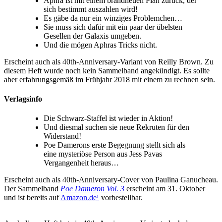
Aphra ist mit einem brandneuen Plan zurück, der
sich bestimmt auszahlen wird!
Es gäbe da nur ein winziges Problemchen…
Sie muss sich dafür mit ein paar der übelsten
Gesellen der Galaxis umgeben.
Und die mögen Aphras Tricks nicht.
Erscheint auch als 40th-Anniversary-Variant von Reilly Brown. Zu
diesem Heft wurde noch kein Sammelband angekündigt. Es sollte
aber erfahrungsgemäß im Frühjahr 2018 mit einem zu rechnen sein.
Verlagsinfo
Die Schwarz-Staffel ist wieder in Aktion!
Und diesmal suchen sie neue Rekruten für den
Widerstand!
Poe Damerons erste Begegnung stellt sich als
eine mysteriöse Person aus Jess Pavas
Vergangenheit heraus…
Erscheint auch als 40th-Anniversary-Cover von Paulina Ganucheau.
Der Sammelband
Poe Dameron Vol. 3
erscheint am 31. Oktober
und ist bereits auf
Amazon.de
¹
vorbestellbar.