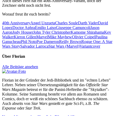
Auch dieses Heft hat ein 40th-Anniversary-Variant, doch der
Zeichner steht noch nicht fest.
Worauf freut ihr euch bereits?
40th Anniversary
Angel Unzueta
Charles Soule
Darth Vader
David
Lopez
Doctor Aphra
Emilio Laiso
Giuseppe Camuncoli
Jason
Aaron
Jody Houser
John Tyler Christopher
Kamome Shirahama
Kev
Walker
Kieron Gillen
Marvel
Mike Mayhew
Olivier Coipel
Paulina
Ganucheau
Phil Noto
Poe Dameron
Reilly Brown
Rogue One: A Star
Wars Story
Salvador Larroca
Star Wars (Marvel)
Variantcover
Über
Florian
Alle Beiträge ansehen
Florian ist der Gründer der Jedi-Bibliothek und im "echten Leben"
Lehrer. Neben seiner Übersetzungstätigkeit für das
Offizielle Star
Wars Magazin
betreut er für die Panini-Heftreihe die "Skytalker"-
Kolumne. Seine Sammlung besteht vor allem aus Romanen und
Comics, doch er weiß ein schönes Sachbuch ebenso zu schätzen.
Auch abseits von
Star Wars
genießt er gute Sci-Fi, z.B.
The
Expanse
oder
Star Trek
.