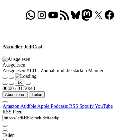
WhatsApp
Folgt uns auf Instagram
Besucht unseren YouTube-Kanal
RSS-Feed
Bluesky
Folgt uns auf Mastodon
X
Folgt uns auf Face
Aktueller JediCast
Ausgelesen
Ausgelesen #101 - Zannah und die starken Männer
Play
Pause
1x
Episode
Episode
00:00
/
01:50:43
Abonnieren
Teilen
Amazon
Audible
Apple Podcasts
RSS
Spotify
YouTube
RSS Feed
Teilen