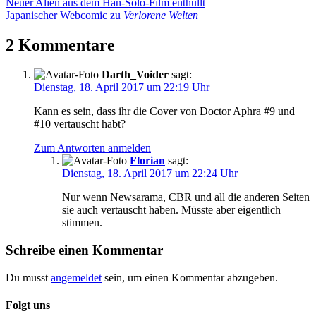
Beitragsnavigation
Vorheriger
Neuer Alien aus dem Han-Solo-Film enthüllt
Beitrag:
Nächster
Japanischer Webcomic zu
Verlorene Welten
Beitrag:
2 Kommentare
Darth_Voider
sagt:
Dienstag, 18. April 2017 um 22:19 Uhr
Kann es sein, dass ihr die Cover von Doctor Aphra #9 und
#10 vertauscht habt?
Zum Antworten anmelden
Florian
sagt:
Dienstag, 18. April 2017 um 22:24 Uhr
Nur wenn Newsarama, CBR und all die anderen Seiten
sie auch vertauscht haben. Müsste aber eigentlich
stimmen.
Schreibe einen Kommentar
Du musst
angemeldet
sein, um einen Kommentar abzugeben.
Folgt uns