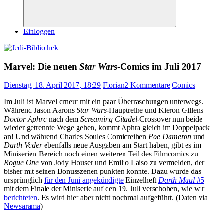
Suchen
Einloggen
Marvel: Die neuen
Star Wars
-Comics im Juli 2017
Dienstag, 18. April 2017, 18:29
Florian
2 Kommentare
Comics
Im Juli ist Marvel erneut mit ein paar Überraschungen unterwegs.
Während Jason Aarons
Star Wars
-Hauptreihe und Kieron Gillens
Doctor Aphra
nach dem
Screaming Citadel
-Crossover nun beide
wieder getrennte Wege gehen, kommt Aphra gleich im Doppelpack
an! Und während Charles Soules Comicreihen
Poe Dameron
und
Darth Vader
ebenfalls neue Ausgaben am Start haben, gibt es im
Miniserien-Bereich noch einen weiteren Teil des Filmcomics zu
Rogue One
von Jody Houser und Emilio Laiso zu vermelden, der
bisher mit seinen Bonusszenen punkten konnte. Dazu wurde das
ursprünglich
für den Juni angekündigte
Einzelheft
Darth Maul
#5
mit dem Finale der Miniserie auf den 19. Juli verschoben, wie wir
berichteten
. Es wird hier aber nicht nochmal aufgeführt. (Daten via
Newsarama
)