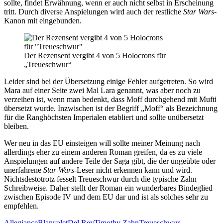
sollte, findet Erwähnung, wenn er auch nicht selbst in Erscheinung
tritt. Durch diverse Anspielungen wird auch der restliche
Star Wars
-
Kanon mit eingebunden.
Der Rezensent vergibt 4 von 5 Holocrons für
„Treueschwur“
Leider sind bei der Übersetzung einige Fehler aufgetreten. So wird
Mara auf einer Seite zwei Mal Lara genannt, was aber noch zu
verzeihen ist, wenn man bedenkt, dass Moff durchgehend mit Mufti
übersetzt wurde. Inzwischen ist der Begriff „Moff“ als Bezeichnung
für die Ranghöchsten Imperialen etabliert und sollte unübersetzt
bleiben.
Wer neu in das EU einsteigen will sollte meiner Meinung nach
allerdings eher zu einem anderen Roman greifen, da es zu viele
Anspielungen auf andere Teile der Saga gibt, die der ungeübte oder
unerfahrene
Star Wars
-Leser nicht erkennen kann und wird.
Nichtsdestotrotz fesselt Treueschwur durch die typische Zahn
Schreibweise. Daher stellt der Roman ein wunderbares Bindeglied
zwischen Episode IV und dem EU dar und ist als solches sehr zu
empfehlen.
Allegiance
Blanvalet
Del Rey
Timothy Zahn
Treueschwur