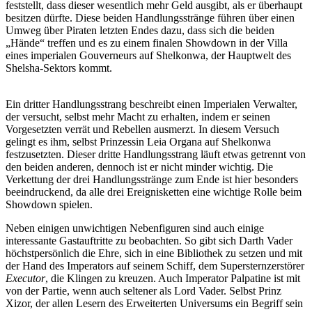
feststellt, dass dieser wesentlich mehr Geld ausgibt, als er überhaupt
besitzen dürfte. Diese beiden Handlungsstränge führen über einen
Umweg über Piraten letzten Endes dazu, dass sich die beiden
„Hände“ treffen und es zu einem finalen Showdown in der Villa
eines imperialen Gouverneurs auf Shelkonwa, der Hauptwelt des
Shelsha-Sektors kommt.
Ein dritter Handlungsstrang beschreibt einen Imperialen Verwalter,
der versucht, selbst mehr Macht zu erhalten, indem er seinen
Vorgesetzten verrät und Rebellen ausmerzt. In diesem Versuch
gelingt es ihm, selbst Prinzessin Leia Organa auf Shelkonwa
festzusetzten. Dieser dritte Handlungsstrang läuft etwas getrennt von
den beiden anderen, dennoch ist er nicht minder wichtig. Die
Verkettung der drei Handlungsstränge zum Ende ist hier besonders
beeindruckend, da alle drei Ereignisketten eine wichtige Rolle beim
Showdown spielen.
Neben einigen unwichtigen Nebenfiguren sind auch einige
interessante Gastauftritte zu beobachten. So gibt sich Darth Vader
höchstpersönlich die Ehre, sich in eine Bibliothek zu setzen und mit
der Hand des Imperators auf seinem Schiff, dem Supersternzerstörer
Executor
, die Klingen zu kreuzen. Auch Imperator Palpatine ist mit
von der Partie, wenn auch seltener als Lord Vader. Selbst Prinz
Xizor, der allen Lesern des Erweiterten Universums ein Begriff sein