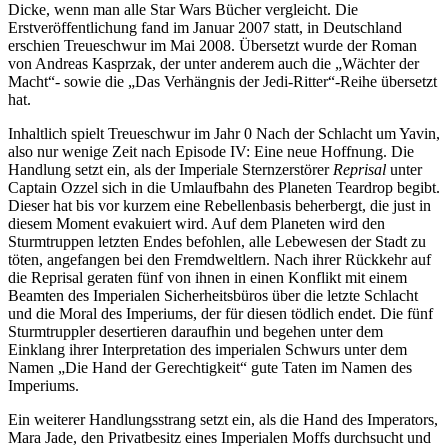
Dicke, wenn man alle Star Wars Bücher vergleicht. Die
Erstveröffentlichung fand im Januar 2007 statt, in Deutschland
erschien Treueschwur im Mai 2008. Übersetzt wurde der Roman
von Andreas Kasprzak, der unter anderem auch die „Wächter der
Macht“- sowie die „Das Verhängnis der Jedi-Ritter“-Reihe übersetzt
hat.
Inhaltlich spielt Treueschwur im Jahr 0 Nach der Schlacht um Yavin,
also nur wenige Zeit nach Episode IV: Eine neue Hoffnung. Die
Handlung setzt ein, als der Imperiale Sternzerstörer
Reprisal
unter
Captain Ozzel sich in die Umlaufbahn des Planeten Teardrop begibt.
Dieser hat bis vor kurzem eine Rebellenbasis beherbergt, die just in
diesem Moment evakuiert wird. Auf dem Planeten wird den
Sturmtruppen letzten Endes befohlen, alle Lebewesen der Stadt zu
töten, angefangen bei den Fremdweltlern. Nach ihrer Rückkehr auf
die Reprisal geraten fünf von ihnen in einen Konflikt mit einem
Beamten des Imperialen Sicherheitsbüros über die letzte Schlacht
und die Moral des Imperiums, der für diesen tödlich endet. Die fünf
Sturmtruppler desertieren daraufhin und begehen unter dem
Einklang ihrer Interpretation des imperialen Schwurs unter dem
Namen „Die Hand der Gerechtigkeit“ gute Taten im Namen des
Imperiums.
Ein weiterer Handlungsstrang setzt ein, als die Hand des Imperators,
Mara Jade, den Privatbesitz eines Imperialen Moffs durchsucht und