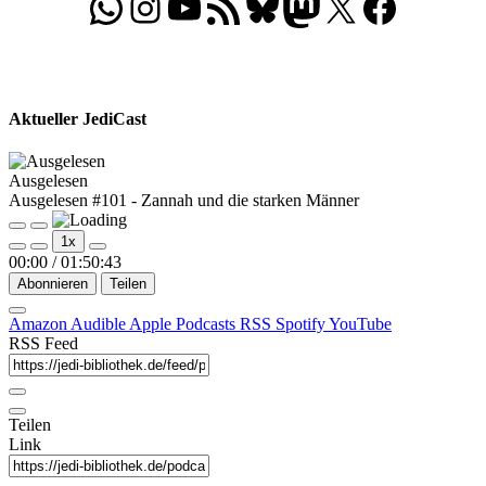
WhatsApp
Folgt uns auf Instagram
Besucht unseren YouTube-Kanal
RSS-Feed
Bluesky
Folgt uns auf Mastodon
X
Folgt uns auf Face
Aktueller JediCast
Ausgelesen
Ausgelesen #101 - Zannah und die starken Männer
Play
Pause
1x
Episode
Episode
00:00
/
01:50:43
Abonnieren
Teilen
Amazon
Audible
Apple Podcasts
RSS
Spotify
YouTube
RSS Feed
Teilen
Link