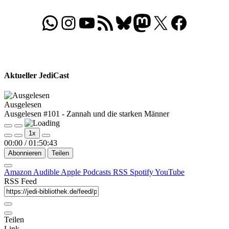
Beiträge
WhatsApp
Folgt uns auf Instagram
Besucht unseren YouTube-Kanal
RSS-Feed
Bluesky
Folgt uns auf Mastodon
X
Folgt uns auf Face
Aktueller JediCast
Ausgelesen
Ausgelesen #101 - Zannah und die starken Männer
Play
Pause
1x
Episode
Episode
00:00
/
01:50:43
Abonnieren
Teilen
Amazon
Audible
Apple Podcasts
RSS
Spotify
YouTube
RSS Feed
Teilen
Link