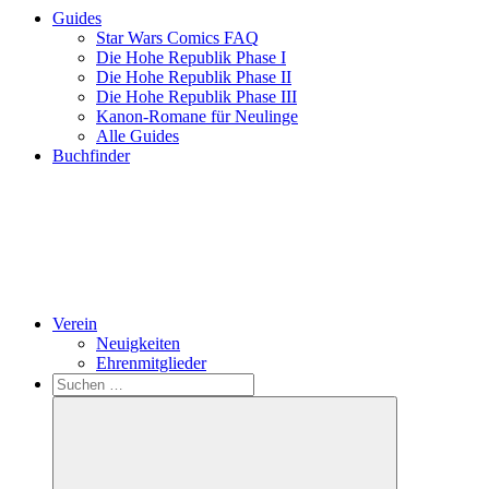
Guides
Star Wars Comics FAQ
Die Hohe Republik Phase I
Die Hohe Republik Phase II
Die Hohe Republik Phase III
Kanon-Romane für Neulinge
Alle Guides
Buchfinder
Verein
Neuigkeiten
Ehrenmitglieder
Search
Suchen
nach: