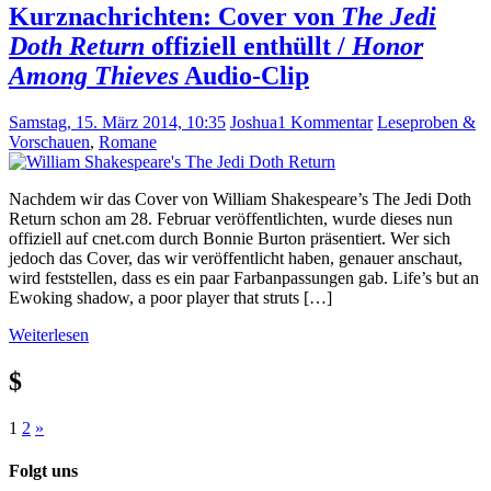
Kurznachrichten: Cover von
The Jedi
Doth Return
offiziell enthüllt /
Honor
Among Thieves
Audio-Clip
Samstag, 15. März 2014, 10:35
Joshua
1 Kommentar
Leseproben &
Vorschauen
,
Romane
Nachdem wir das Cover von William Shakespeare’s The Jedi Doth
Return schon am 28. Februar veröffentlichten, wurde dieses nun
offiziell auf cnet.com durch Bonnie Burton präsentiert. Wer sich
jedoch das Cover, das wir veröffentlicht haben, genauer anschaut,
wird feststellen, dass es ein paar Farbanpassungen gab. Life’s but an
Ewoking shadow, a poor player that struts […]
Weiterlesen
$
Seitennummerierung
Nächste
1
2
»
Beiträge
der
Folgt uns