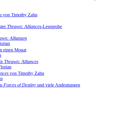
s
von Timothy Zahn
ster
Thrawn: Alliances
-Leseprobe
awn: Allianzen
lorian
 einen Monat
n
für
Thrawn: Alliances
Florian
ances
von Timothy Zahn
an
zu
Forces of Destiny
und viele Andeutungen
book