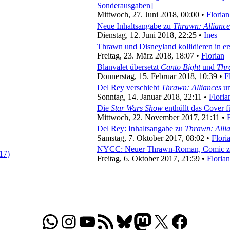
Sonderausgaben]
Mittwoch, 27. Juni 2018, 00:00 •
Florian
Neue Inhaltsangabe zu
Thrawn: Alliance
Dienstag, 12. Juni 2018, 22:25 •
Ines
Thrawn und Disneyland kollidieren in er
Freitag, 23. März 2018, 18:07 •
Florian
Blanvalet übersetzt
Canto Bight
und
Thr
Donnerstag, 15. Februar 2018, 10:39 •
F
Del Rey verschiebt
Thrawn: Alliances
um
Sonntag, 14. Januar 2018, 22:11 •
Floria
Die
Star Wars Show
enthüllt das Cover 
Mittwoch, 22. November 2017, 21:11 •
Del Rey: Inhaltsangabe zu
Thrawn: Alli
Samstag, 7. Oktober 2017, 08:02 •
Flori
NYCC: Neuer Thrawn-Roman, Comic 
Freitag, 6. Oktober 2017, 21:59 •
Florian
WhatsApp
Folgt uns auf Instagram
Besucht unseren YouTube-Kanal
RSS-Feed
Bluesky
Folgt uns auf Mastodon
X
Folgt uns auf Face