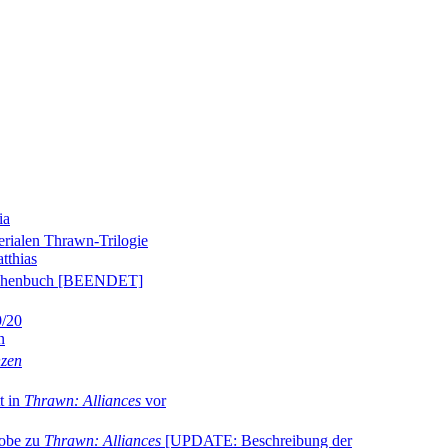
ia
rialen Thrawn-Trilogie
tthias
schenbuch [BEENDET]
9/20
n
nzen
t in
Thrawn: Alliances
vor
obe zu
Thrawn: Alliances
[UPDATE: Beschreibung der