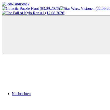
Zum
Inhalt
Jedi-
Das
springen
Bibliothek
Portal
für
Star
Wars-
Literatur
Menü
Nachrichten