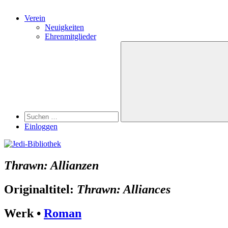
Verein
Neuigkeiten
Ehrenmitglieder
Search
Suchen
nach:
Suchen
Einloggen
Thrawn: Allianzen
Originaltitel:
Thrawn: Alliances
Werk •
Roman