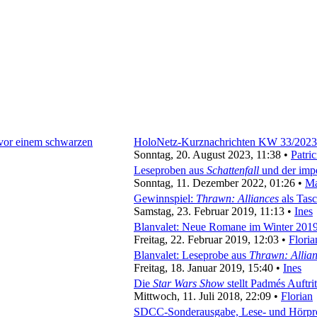
HoloNetz-Kurznachrichten KW 33/2023
Sonntag, 20. August 2023, 11:38 •
Patric
Leseproben aus
Schattenfall
und der impe
Sonntag, 11. Dezember 2022, 01:26 •
Ma
Gewinnspiel:
Thrawn: Alliances
als Ta
Samstag, 23. Februar 2019, 11:13 •
Ines
Blanvalet: Neue Romane im Winter 201
Freitag, 22. Februar 2019, 12:03 •
Floria
Blanvalet: Leseprobe aus
Thrawn: Allia
Freitag, 18. Januar 2019, 15:40 •
Ines
Die
Star Wars Show
stellt Padmés Auftrit
Mittwoch, 11. Juli 2018, 22:09 •
Florian
SDCC-Sonderausgabe, Lese- und Hörpr