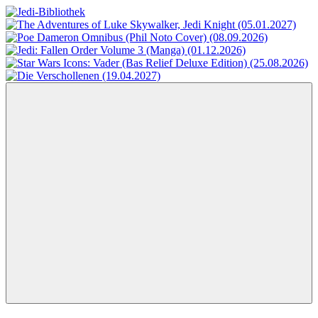
Zum
Inhalt
Jedi-
Das
springen
Bibliothek
Portal
für
Star
Wars-
Literatur
Menü