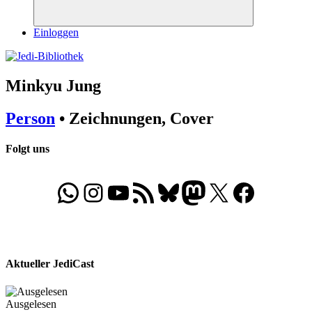
Suchen
Einloggen
Minkyu Jung
Person
• Zeichnungen, Cover
Folgt uns
WhatsApp
Folgt uns auf Instagram
Besucht unseren YouTube-Kanal
RSS-Feed
Bluesky
Folgt uns auf Mastodon
X
Folgt uns auf Face
Aktueller JediCast
Ausgelesen