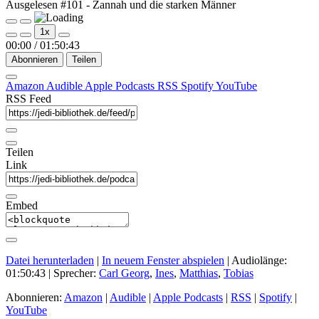
Ausgelesen #101 - Zannah und die starken Männer
Play
Pause
1x
Episode
Episode
00:00
/
01:50:43
Abonnieren
Teilen
Amazon
Audible
Apple Podcasts
RSS
Spotify
YouTube
RSS Feed
Teilen
Link
Embed
Datei herunterladen
|
In neuem Fenster abspielen
|
Audiolänge:
01:50:43
| Sprecher:
Carl Georg
,
Ines
,
Matthias
,
Tobias
Abonnieren:
Amazon
|
Audible
|
Apple Podcasts
|
RSS
|
Spotify
|
YouTube