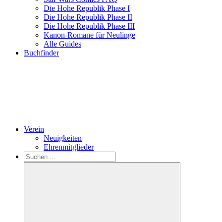
Die Hohe Republik Phase I
Die Hohe Republik Phase II
Die Hohe Republik Phase III
Kanon-Romane für Neulinge
Alle Guides
Buchfinder
Verein
Neuigkeiten
Ehrenmitglieder
Search
Suchen
nach: