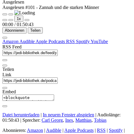
Ausgelesen
Ausgelesen #101 - Zannah und die starken Männer
Play
Pause
1x
Episode
Episode
00:00
/
01:50:43
Abonnieren
Teilen
Amazon
Audible
Apple Podcasts
RSS
Spotify
YouTube
RSS Feed
Teilen
Link
Embed
Datei herunterladen
|
In neuem Fenster abspielen
|
Audiolänge:
01:50:43
| Sprecher:
Carl Georg
,
Ines
,
Matthias
,
Tobias
Abonnieren:
Amazon
|
Audible
|
Apple Podcasts
|
RSS
|
Spotify
|