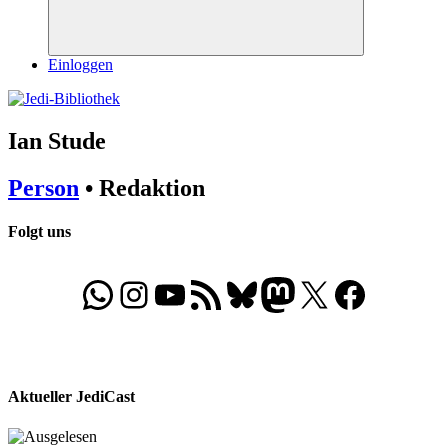
Suchen
Einloggen
Ian Stude
Person
• Redaktion
Folgt uns
WhatsApp
Folgt uns auf Instagram
Besucht unseren YouTube-Kanal
RSS-Feed
Bluesky
Folgt uns auf Mastodon
X
Folgt uns auf Face
Aktueller JediCast