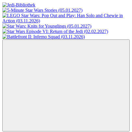
Zum
Inhalt
Jedi-
Das
springen
Bibliothek
Portal
für
Star
Wars-
Literatur
Menü