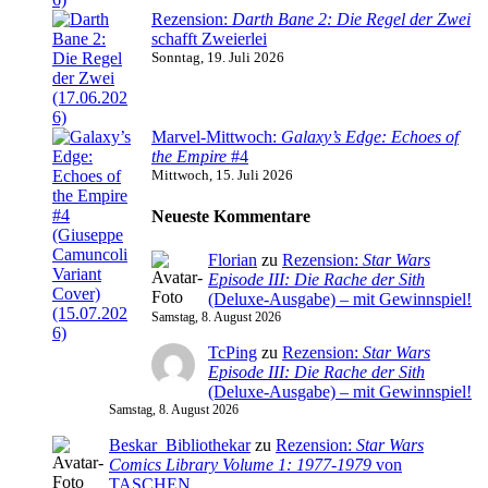
Rezension:
Darth Bane 2: Die Regel der Zwei
schafft Zweierlei
Sonntag, 19. Juli 2026
Marvel-Mittwoch:
Galaxy’s Edge: Echoes of
the Empire
#4
Mittwoch, 15. Juli 2026
Neueste Kommentare
Florian
zu
Rezension:
Star Wars
Episode III: Die Rache der Sith
(Deluxe-Ausgabe) – mit Gewinnspiel!
Samstag, 8. August 2026
TcPing
zu
Rezension:
Star Wars
Episode III: Die Rache der Sith
(Deluxe-Ausgabe) – mit Gewinnspiel!
Samstag, 8. August 2026
Beskar_Bibliothekar
zu
Rezension:
Star Wars
Comics Library Volume 1: 1977-1979
von
TASCHEN