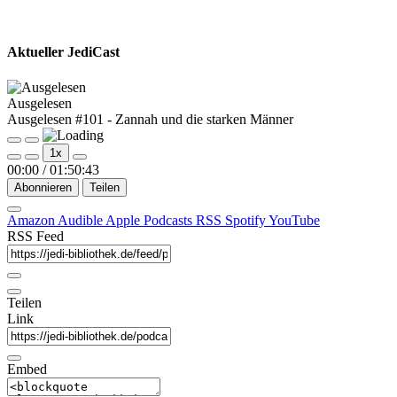
Aktueller JediCast
Ausgelesen
Ausgelesen #101 - Zannah und die starken Männer
Play
Pause
1x
Episode
Episode
00:00
/
01:50:43
Abonnieren
Teilen
Amazon
Audible
Apple Podcasts
RSS
Spotify
YouTube
RSS Feed
Teilen
Link
Embed