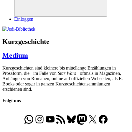
Suchen
Einloggen
Kurzgeschichte
Medium
Kurzgeschichten sind kleinere bis mittellange Erzählungen in
Prosaform, die - im Falle von
Star Wars
- oftmals in Magazinen,
Anhängen von Romanen, online auf offiziellen Webseiten, als E-
Books oder sogar in ganzen Kurzgeschichtensammlungen
erschienen sind.
Folgt uns
WhatsApp
Folgt uns auf Instagram
Besucht unseren YouTube-Kanal
RSS-Feed
Bluesky
Folgt uns auf Mastodon
X
Folgt uns auf Face