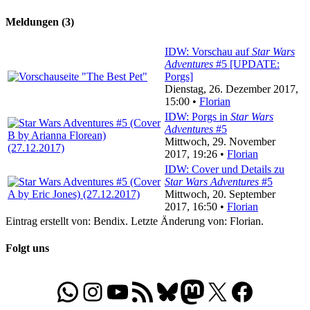
Meldungen (3)
IDW: Vorschau auf
Star Wars
Adventures
#5 [UPDATE:
Porgs]
Dienstag, 26. Dezember 2017,
15:00 •
Florian
IDW: Porgs in
Star Wars
Adventures
#5
Mittwoch, 29. November
2017, 19:26 •
Florian
IDW: Cover und Details zu
Star Wars Adventures
#5
Mittwoch, 20. September
2017, 16:50 •
Florian
Eintrag erstellt von: Bendix. Letzte Änderung von: Florian.
Folgt uns
WhatsApp
Folgt uns auf Instagram
Besucht unseren YouTube-Kanal
RSS-Feed
Bluesky
Folgt uns auf Mastodon
X
Folgt uns auf Face