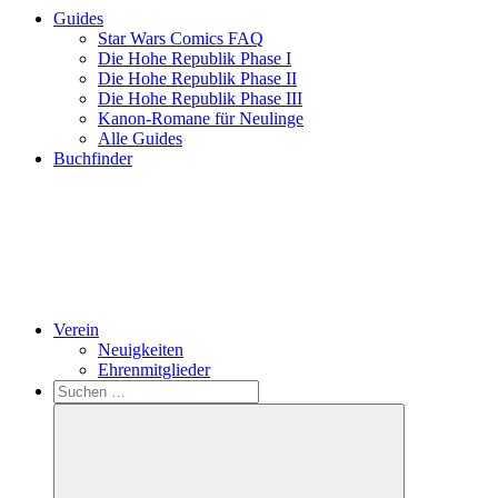
Guides
Star Wars Comics FAQ
Die Hohe Republik Phase I
Die Hohe Republik Phase II
Die Hohe Republik Phase III
Kanon-Romane für Neulinge
Alle Guides
Buchfinder
Verein
Neuigkeiten
Ehrenmitglieder
Search
Suchen
nach: