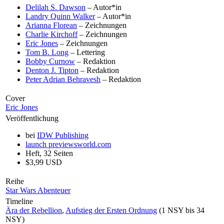
Delilah S. Dawson
– Autor*in
Landry Quinn Walker
– Autor*in
Arianna Florean
– Zeichnungen
Charlie Kirchoff
– Zeichnungen
Eric Jones
– Zeichnungen
Tom B. Long
– Lettering
Bobby Curnow
– Redaktion
Denton J. Tipton
– Redaktion
Peter Adrian Behravesh
– Redaktion
Cover
Eric Jones
Veröffentlichung
bei
IDW Publishing
launch
previewsworld.com
Heft, 32 Seiten
$3,99 USD
Reihe
Star Wars Abenteuer
Timeline
Ära der Rebellion
,
Aufstieg der Ersten Ordnung
(1 NSY bis 34
NSY)