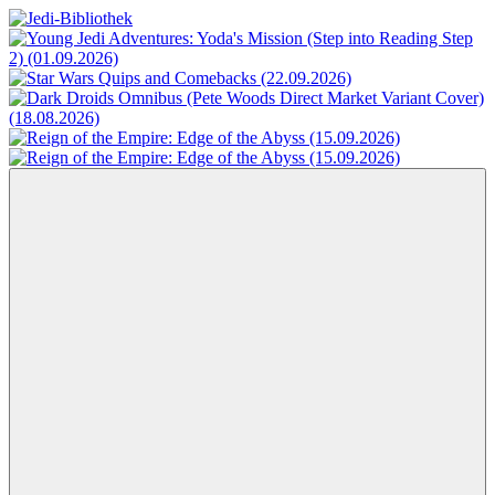
Zum
Inhalt
Jedi-
Das
springen
Bibliothek
Portal
für
Star
Wars-
Literatur
Menü