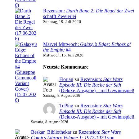
Rezension:
Darth Bane 2: Die Regel der Zwei
schafft Zweierlei
Sonntag, 19. Juli 2026
Marvel-Mittwoch:
Galaxy’s Edge: Echoes of
the Empire
#4
Mittwoch, 15. Juli 2026
Neueste Kommentare
Florian
zu
Rezension:
Star Wars
Episode III: Die Rache der Sith
(Deluxe-Ausgabe) – mit Gewinnspiel!
Samstag, 8. August 2026
TcPing
zu
Rezension:
Star Wars
Episode III: Die Rache der Sith
(Deluxe-Ausgabe) – mit Gewinnspiel!
Samstag, 8. August 2026
Beskar_Bibliothekar
zu
Rezension:
Star Wars
Comics Library Volume 1: 1977-1979
von