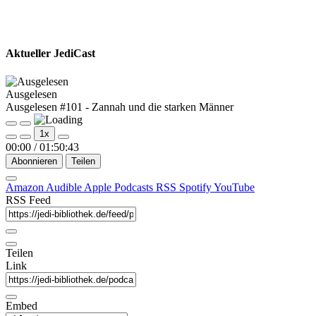
Aktueller JediCast
Ausgelesen
Ausgelesen #101 - Zannah und die starken Männer
Play
Pause
1x
Episode
Episode
00:00
/
01:50:43
Abonnieren
Teilen
Amazon
Audible
Apple Podcasts
RSS
Spotify
YouTube
RSS Feed
Teilen
Link
Embed