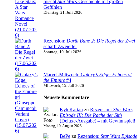
mischt
Star Wars
-Geschichte mit großen
Gefühlen
Dienstag, 21. Juli 2026
Rezension:
Darth Bane 2: Die Regel der Zwei
schafft Zweierlei
Sonntag, 19. Juli 2026
Marvel-Mittwoch:
Galaxy’s Edge: Echoes of
the Empire
#4
Mittwoch, 15. Juli 2026
Neueste Kommentare
KyleKartan
zu
Rezension:
Star Wars
Episode III: Die Rache der Sith
(Deluxe-Ausgabe) – mit Gewinnspiel!
Montag, 10. August 2026
BePe
zu
Rezension:
Star Wars Episode