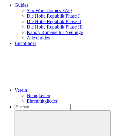
Guides
Star Wars Comics FAQ
Die Hohe Republik Phase I
Die Hohe Republik Phase II
Die Hohe Republik Phase III
Kanon-Romane für Neulinge
Alle Guides
Buchfinder
Verein
Neuigkeiten
Ehrenmitglieder
Search
Suchen
nach: