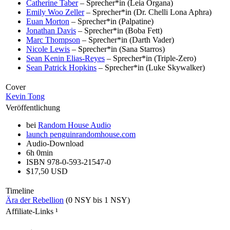
Catherine Taber
– Sprecher*in (Leia Organa)
Emily Woo Zeller
– Sprecher*in (Dr. Chelli Lona Aphra)
Euan Morton
– Sprecher*in (Palpatine)
Jonathan Davis
– Sprecher*in (Boba Fett)
Marc Thompson
– Sprecher*in (Darth Vader)
Nicole Lewis
– Sprecher*in (Sana Starros)
Sean Kenin Elias-Reyes
– Sprecher*in (Triple-Zero)
Sean Patrick Hopkins
– Sprecher*in (Luke Skywalker)
Cover
Kevin Tong
Veröffentlichung
bei
Random House Audio
launch
penguinrandomhouse.com
Audio-Download
6h 0min
ISBN 978-0-593-21547-0
$17,50 USD
Timeline
Ära der Rebellion
(0 NSY bis 1 NSY)
Affiliate-Links
¹