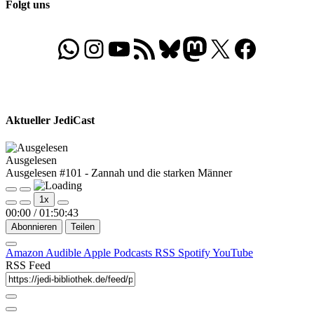
Folgt uns
WhatsApp
Folgt uns auf Instagram
Besucht unseren YouTube-Kanal
RSS-Feed
Bluesky
Folgt uns auf Mastodon
X
Folgt uns auf Face
Aktueller JediCast
Ausgelesen
Ausgelesen #101 - Zannah und die starken Männer
Play
Pause
1x
Episode
Episode
00:00
/
01:50:43
Abonnieren
Teilen
Amazon
Audible
Apple Podcasts
RSS
Spotify
YouTube
RSS Feed