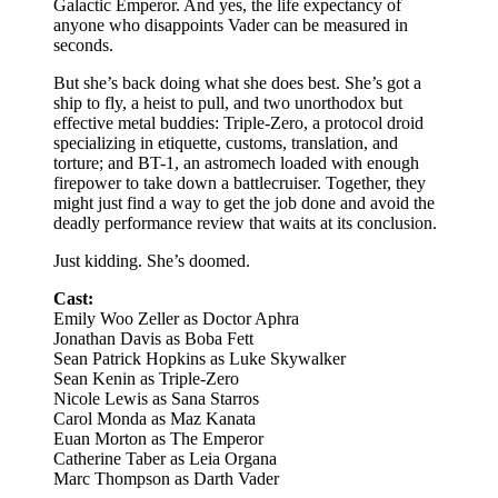
Galactic Emperor. And yes, the life expectancy of
anyone who disappoints Vader can be measured in
seconds.
But she’s back doing what she does best. She’s got a
ship to fly, a heist to pull, and two unorthodox but
effective metal buddies: Triple-Zero, a protocol droid
specializing in etiquette, customs, translation, and
torture; and BT-1, an astromech loaded with enough
firepower to take down a battlecruiser. Together, they
might just find a way to get the job done and avoid the
deadly performance review that waits at its conclusion.
Just kidding. She’s doomed.
Cast:
Emily Woo Zeller as Doctor Aphra
Jonathan Davis as Boba Fett
Sean Patrick Hopkins as Luke Skywalker
Sean Kenin as Triple-Zero
Nicole Lewis as Sana Starros
Carol Monda as Maz Kanata
Euan Morton as The Emperor
Catherine Taber as Leia Organa
Marc Thompson as Darth Vader