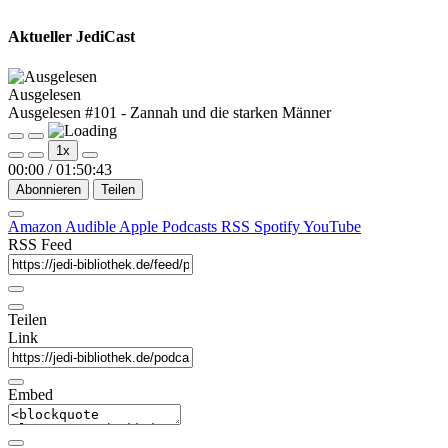
Aktueller JediCast
Ausgelesen
Ausgelesen #101 - Zannah und die starken Männer
Play
Pause
1x
Episode
Episode
00:00
/
01:50:43
Abonnieren
Teilen
Amazon
Audible
Apple Podcasts
RSS
Spotify
YouTube
RSS Feed
Teilen
Link
Embed