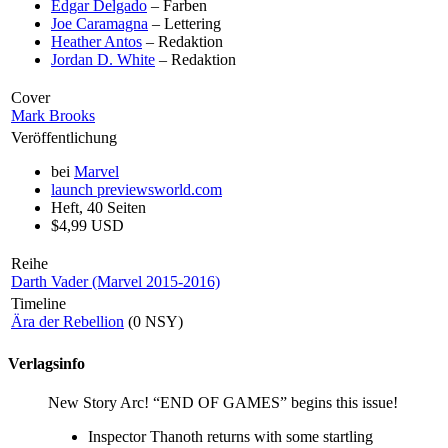
Edgar Delgado
– Farben
Joe Caramagna
– Lettering
Heather Antos
– Redaktion
Jordan D. White
– Redaktion
Cover
Mark Brooks
Veröffentlichung
bei
Marvel
launch
previewsworld.com
Heft, 40 Seiten
$4,99 USD
Reihe
Darth Vader (Marvel 2015-2016)
Timeline
Ära der Rebellion
(0 NSY)
Verlagsinfo
New Story Arc! “END OF GAMES” begins this issue!
Inspector Thanoth returns with some startling