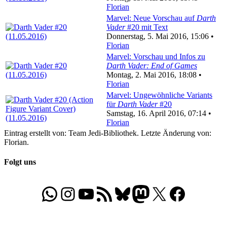
Florian
Marvel: Neue Vorschau auf
Darth
Vader
#20 mit Text
Donnerstag, 5. Mai 2016, 15:06 •
Florian
Marvel: Vorschau und Infos zu
Darth Vader: End of Games
Montag, 2. Mai 2016, 18:08 •
Florian
Marvel: Ungewöhnliche Variants
für
Darth Vader
#20
Samstag, 16. April 2016, 07:14 •
Florian
Eintrag erstellt von: Team Jedi-Bibliothek. Letzte Änderung von:
Florian.
Folgt uns
WhatsApp
Folgt uns auf Instagram
Besucht unseren YouTube-Kanal
RSS-Feed
Bluesky
Folgt uns auf Mastodon
X
Folgt uns auf Face