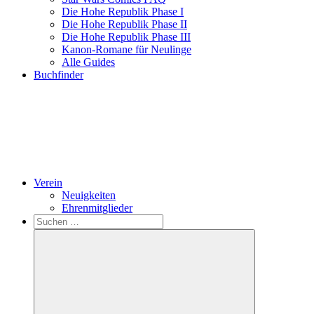
Die Hohe Republik Phase I
Die Hohe Republik Phase II
Die Hohe Republik Phase III
Kanon-Romane für Neulinge
Alle Guides
Buchfinder
Verein
Neuigkeiten
Ehrenmitglieder
Search
Suchen
nach: