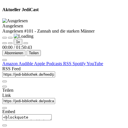
Aktueller JediCast
Ausgelesen
Ausgelesen #101 - Zannah und die starken Männer
Play
Pause
1x
Episode
Episode
00:00
/
01:50:43
Abonnieren
Teilen
Amazon
Audible
Apple Podcasts
RSS
Spotify
YouTube
RSS Feed
Teilen
Link
Embed