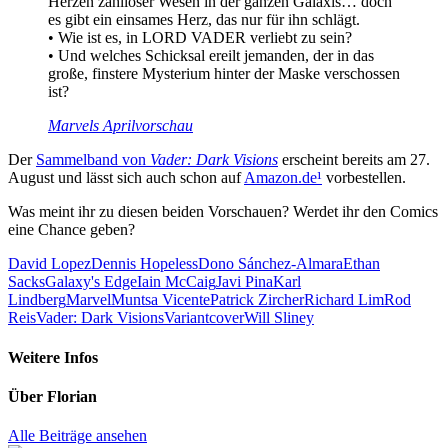
Herzen zahlloser Wesen in der ganzen Galaxis… doch
es gibt ein einsames Herz, das nur für ihn schlägt.
• Wie ist es, in LORD VADER verliebt zu sein?
• Und welches Schicksal ereilt jemanden, der in das
große, finstere Mysterium hinter der Maske verschossen
ist?
Marvels Aprilvorschau
Der
Sammelband von
Vader: Dark Visions
erscheint bereits am 27.
August und lässt sich auch schon auf
Amazon.de
¹
vorbestellen.
Was meint ihr zu diesen beiden Vorschauen? Werdet ihr den Comics
eine Chance geben?
David Lopez
Dennis Hopeless
Dono Sánchez-Almara
Ethan
Sacks
Galaxy's Edge
Iain McCaig
Javi Pina
Karl
Lindberg
Marvel
Muntsa Vicente
Patrick Zircher
Richard Lim
Rod
Reis
Vader: Dark Visions
Variantcover
Will Sliney
Weitere Infos
Über
Florian
Alle Beiträge ansehen