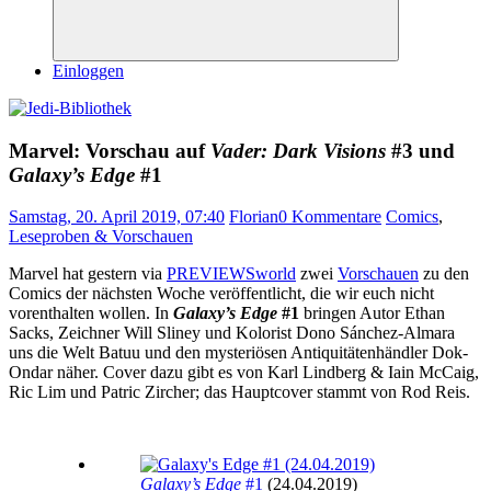
Suchen
Einloggen
Marvel: Vorschau auf
Vader: Dark Visions
#3 und
Galaxy’s Edge
#1
Samstag, 20. April 2019, 07:40
Florian
0 Kommentare
Comics
,
Leseproben & Vorschauen
Marvel hat gestern via
PREVIEWSworld
zwei
Vorschauen
zu den
Comics der nächsten Woche veröffentlicht, die wir euch nicht
vorenthalten wollen. In
Galaxy’s Edge
#1
bringen Autor Ethan
Sacks, Zeichner Will Sliney und Kolorist Dono Sánchez-Almara
uns die Welt Batuu und den mysteriösen Antiquitätenhändler Dok-
Ondar näher. Cover dazu gibt es von Karl Lindberg & Iain McCaig,
Ric Lim und Patric Zircher; das Hauptcover stammt von Rod Reis.
Galaxy’s Edge
#1
(24.04.2019)