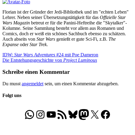
Florian ist der Gründer der Jedi-Bibliothek und im "echten Leben"
Lehrer. Neben seiner Übersetzungstätigkeit für das
Offizielle Star
Wars Magazin
betreut er für die Panini-Heftreihe die "Skytalker"-
Kolumne. Seine Sammlung besteht vor allem aus Romanen und
Comics, doch er weiß ein schönes Sachbuch ebenso zu schätzen.
Auch abseits von
Star Wars
genießt er gute Sci-Fi, z.B.
The
Expanse
oder
Star Trek
.
Beitragsnavigation
Vorheriger
IDW:
Star Wars Adventures
#24 mit Poe Dameron
Beitrag:
Nächster
Die Entstehungsgeschichte von
Project Luminous
Beitrag:
Schreibe einen Kommentar
Du musst
angemeldet
sein, um einen Kommentar abzugeben.
Folgt uns
WhatsApp
Folgt uns auf Instagram
Besucht unseren YouTube-Kanal
RSS-Feed
Bluesky
Folgt uns auf Mastodon
X
Folgt uns auf Face