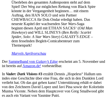
Überleben des gesamten Außenposten steht auf dem
Spiel! Der Weg zur möglichen Rettung von Black Spire
könnte in der Vergangenheit beginnen… mit einem
Auftrag, den HAN SOLO und sein Partner
CHEWBACCA für Dok-Ondar erledigt haben. Das
neueste Kapitel der wachsenden
Star Wars
-Saga
beginnt diesen April mit ETHAN SACKS‘ (
Old Man
Hawkeye
) und WILL SLINEYS (
Ben Reilly: Scarlet
Spider
,
Solo: A Star Wars Story
)
GALAXY’S EDGE
–
dem fesselnden Begleit-Comicabenteuer zum
Themenpark!
Marvels Aprilvorschau
Der
Sammelband von
Galaxy’s Edge
erscheint am 5. November und
ist bereits auf
Amazon.de
¹
vorbestellbar.
In
Vader: Dark Visions
#3
erzählt Dennis „Hopeless“ Hallum uns
indes eine Geschichte über eine Frau, die sich in den Dunklen Lord
verliebt hat. Ob das gut gehen kann? Unterstützung erhält er dabei
von den Zeichnern David Lopez und Javi Pina sowie der Koloristin
Muntsa Vicente. Neben dem Hauptcover von Greg Smallwood gibt
es auch ein Variant von Yasmine Putri.