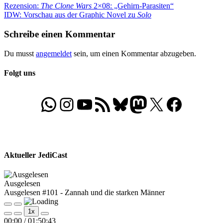
Beitragsnavigation
Vorheriger
Rezension:
The Clone Wars
2×08: „Gehirn-Parasiten“
Beitrag:
Nächster
IDW: Vorschau aus der Graphic Novel zu
Solo
Beitrag:
Schreibe einen Kommentar
Du musst
angemeldet
sein, um einen Kommentar abzugeben.
Folgt uns
WhatsApp
Folgt uns auf Instagram
Besucht unseren YouTube-Kanal
RSS-Feed
Bluesky
Folgt uns auf Mastodon
X
Folgt uns auf Face
Aktueller JediCast
Ausgelesen
Ausgelesen #101 - Zannah und die starken Männer
Play
Pause
1x
Episode
Episode
00:00
/
01:50:43