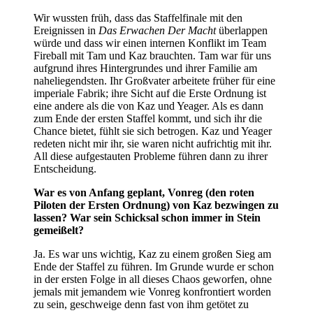
Wir wussten früh, dass das Staffelfinale mit den
Ereignissen in
Das Erwachen Der Macht
überlappen
würde und dass wir einen internen Konflikt im Team
Fireball mit Tam und Kaz brauchten. Tam war für uns
aufgrund ihres Hintergrundes und ihrer Familie am
naheliegendsten. Ihr Großvater arbeitete früher für eine
imperiale Fabrik; ihre Sicht auf die Erste Ordnung ist
eine andere als die von Kaz und Yeager. Als es dann
zum Ende der ersten Staffel kommt, und sich ihr die
Chance bietet, fühlt sie sich betrogen. Kaz und Yeager
redeten nicht mir ihr, sie waren nicht aufrichtig mit ihr.
All diese aufgestauten Probleme führen dann zu ihrer
Entscheidung.
War es von Anfang geplant, Vonreg (den roten
Piloten der Ersten Ordnung) von Kaz bezwingen zu
lassen? War sein Schicksal schon immer in Stein
gemeißelt?
Ja. Es war uns wichtig, Kaz zu einem großen Sieg am
Ende der Staffel zu führen. Im Grunde wurde er schon
in der ersten Folge in all dieses Chaos geworfen, ohne
jemals mit jemandem wie Vonreg konfrontiert worden
zu sein, geschweige denn fast von ihm getötet zu