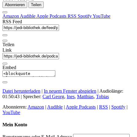
Abonnieren
Teilen
Amazon
Audible
Apple Podcasts
RSS
Spotify
YouTube
RSS Feed
Teilen
Link
Embed
Datei herunterladen
|
In neuem Fenster abspielen
|
Audiolänge:
01:50:43
| Sprecher:
Carl Georg
,
Ines
,
Matthias
,
Tobias
Abonnieren:
Amazon
|
Audible
|
Apple Podcasts
|
RSS
|
Spotify
|
YouTube
Mein Konto
Benutzername oder E-Mail-Adresse