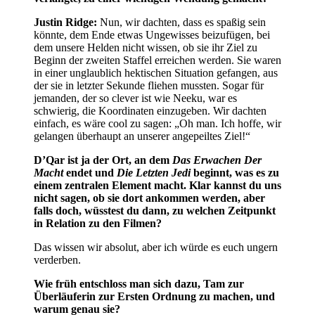
Justin Ridge:
Nun, wir dachten, dass es spaßig sein
könnte, dem Ende etwas Ungewisses beizufügen, bei
dem unsere Helden nicht wissen, ob sie ihr Ziel zu
Beginn der zweiten Staffel erreichen werden. Sie waren
in einer unglaublich hektischen Situation gefangen, aus
der sie in letzter Sekunde fliehen mussten. Sogar für
jemanden, der so clever ist wie Neeku, war es
schwierig, die Koordinaten einzugeben. Wir dachten
einfach, es wäre cool zu sagen: „Oh man. Ich hoffe, wir
gelangen überhaupt an unserer angepeiltes Ziel!“
D’Qar ist ja der Ort, an dem
Das Erwachen Der
Macht
endet und
Die Letzten Jedi
beginnt, was es zu
einem zentralen Element macht. Klar kannst du uns
nicht sagen, ob sie dort ankommen werden, aber
falls doch, wüsstest du dann, zu welchen Zeitpunkt
in Relation zu den Filmen?
Das wissen wir absolut, aber ich würde es euch ungern
verderben.
Wie früh entschloss man sich dazu, Tam zur
Überläuferin zur Ersten Ordnung zu machen, und
warum genau sie?