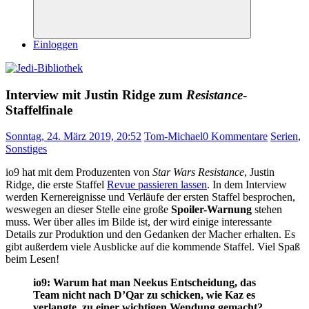
Suchen
Einloggen
Interview mit Justin Ridge zum
Resistance
-
Staffelfinale
Sonntag, 24. März 2019, 20:52
Tom-Michael
0 Kommentare
Serien
,
Sonstiges
io9 hat mit dem Produzenten von
Star Wars Resistance
, Justin
Ridge, die erste Staffel
Revue passieren lassen
. In dem Interview
werden Kernereignisse und Verläufe der ersten Staffel besprochen,
weswegen an dieser Stelle eine große
Spoiler-Warnung
stehen
muss. Wer über alles im Bilde ist, der wird einige interessante
Details zur Produktion und den Gedanken der Macher erhalten. Es
gibt außerdem viele Ausblicke auf die kommende Staffel. Viel Spaß
beim Lesen!
io9: Warum hat man Neekus Entscheidung, das
Team nicht nach D’Qar zu schicken, wie Kaz es
verlangte, zu einer wichtigen Wendung gemacht?