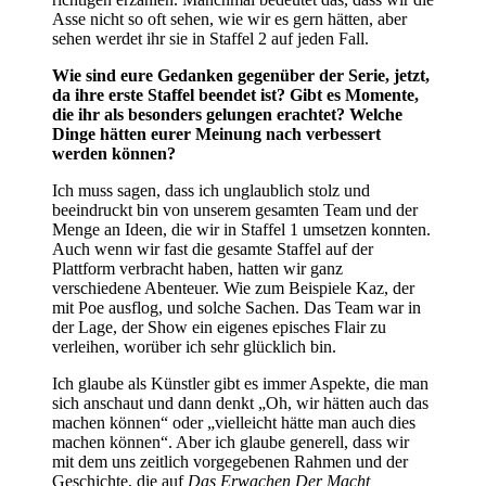
Asse nicht so oft sehen, wie wir es gern hätten, aber
sehen werdet ihr sie in Staffel 2 auf jeden Fall.
Wie sind eure Gedanken gegenüber der Serie, jetzt,
da ihre erste Staffel beendet ist? Gibt es Momente,
die ihr als besonders gelungen erachtet? Welche
Dinge hätten eurer Meinung nach verbessert
werden können?
Ich muss sagen, dass ich unglaublich stolz und
beeindruckt bin von unserem gesamten Team und der
Menge an Ideen, die wir in Staffel 1 umsetzen konnten.
Auch wenn wir fast die gesamte Staffel auf der
Plattform verbracht haben, hatten wir ganz
verschiedene Abenteuer. Wie zum Beispiele Kaz, der
mit Poe ausflog, und solche Sachen. Das Team war in
der Lage, der Show ein eigenes episches Flair zu
verleihen, worüber ich sehr glücklich bin.
Ich glaube als Künstler gibt es immer Aspekte, die man
sich anschaut und dann denkt „Oh, wir hätten auch das
machen können“ oder „vielleicht hätte man auch dies
machen können“. Aber ich glaube generell, dass wir
mit dem uns zeitlich vorgegebenen Rahmen und der
Geschichte, die auf
Das Erwachen Der Macht