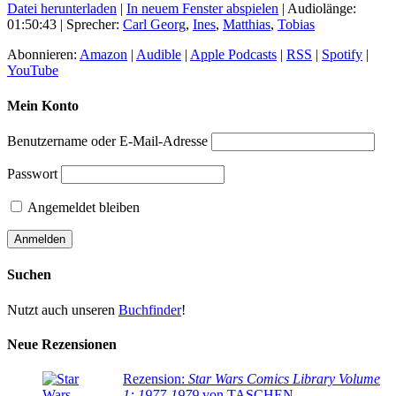
Datei herunterladen
|
In neuem Fenster abspielen
|
Audiolänge:
01:50:43
| Sprecher:
Carl Georg
,
Ines
,
Matthias
,
Tobias
Abonnieren:
Amazon
|
Audible
|
Apple Podcasts
|
RSS
|
Spotify
|
YouTube
Mein Konto
Benutzername oder E-Mail-Adresse
Passwort
Angemeldet bleiben
Suchen
Nutzt auch unseren
Buchfinder
!
Neue Rezensionen
Rezension:
Star Wars Comics Library Volume
1: 1977-1979
von TASCHEN