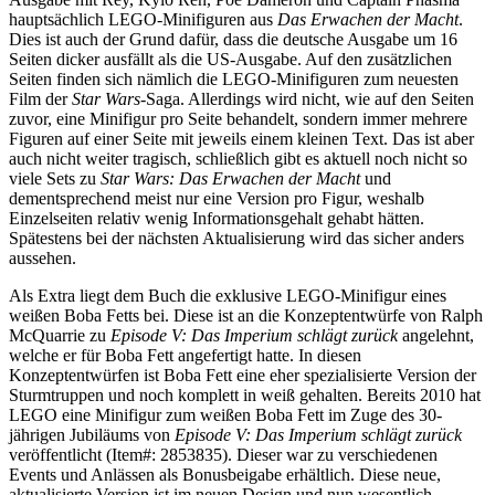
hauptsächlich LEGO-Minifiguren aus
Das Erwachen der Macht
.
Dies ist auch der Grund dafür, dass die deutsche Ausgabe um 16
Seiten dicker ausfällt als die US-Ausgabe. Auf den zusätzlichen
Seiten finden sich nämlich die LEGO-Minifiguren zum neuesten
Film der
Star Wars
-Saga. Allerdings wird nicht, wie auf den Seiten
zuvor, eine Minifigur pro Seite behandelt, sondern immer mehrere
Figuren auf einer Seite mit jeweils einem kleinen Text. Das ist aber
auch nicht weiter tragisch, schließlich gibt es aktuell noch nicht so
viele Sets zu
Star Wars: Das Erwachen der Macht
und
dementsprechend meist nur eine Version pro Figur, weshalb
Einzelseiten relativ wenig Informationsgehalt gehabt hätten.
Spätestens bei der nächsten Aktualisierung wird das sicher anders
aussehen.
Als Extra liegt dem Buch die exklusive LEGO-Minifigur eines
weißen Boba Fetts bei. Diese ist an die Konzeptentwürfe von Ralph
McQuarrie zu
Episode V: Das Imperium schlägt zurück
angelehnt,
welche er für Boba Fett angefertigt hatte. In diesen
Konzeptentwürfen ist Boba Fett eine eher spezialisierte Version der
Sturmtruppen und noch komplett in weiß gehalten. Bereits 2010 hat
LEGO eine Minifigur zum weißen Boba Fett im Zuge des 30-
jährigen Jubiläums von
Episode V: Das Imperium schlägt zurück
veröffentlicht (Item#: 2853835). Dieser war zu verschiedenen
Events und Anlässen als Bonusbeigabe erhältlich. Diese neue,
aktualisierte Version ist im neuen Design und nun wesentlich