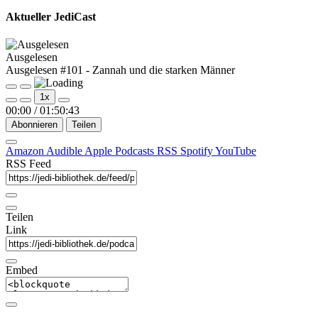
Aktueller JediCast
Ausgelesen
Ausgelesen #101 - Zannah und die starken Männer
Play
Pause
1x
Episode
Episode
00:00
/
01:50:43
Abonnieren
Teilen
Amazon
Audible
Apple Podcasts
RSS
Spotify
YouTube
RSS Feed
Teilen
Link
Embed