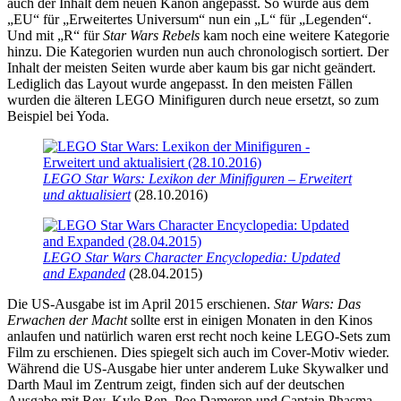
auch der Inhalt dem neuen Kanon angepasst. So wurde aus dem
„EU“ für „Erweitertes Universum“ nun ein „L“ für „Legenden“.
Und mit „R“ für
Star Wars Rebels
kam noch eine weitere Kategorie
hinzu. Die Kategorien wurden nun auch chronologisch sortiert. Der
Inhalt der meisten Seiten wurde aber kaum bis gar nicht geändert.
Lediglich das Layout wurde angepasst. In den meisten Fällen
wurden die älteren LEGO Minifiguren durch neue ersetzt, so zum
Beispiel bei Yoda.
LEGO Star Wars: Lexikon der Minifiguren – Erweitert
und aktualisiert
(28.10.2016)
LEGO Star Wars Character Encyclopedia: Updated
and Expanded
(28.04.2015)
Die US-Ausgabe ist im April 2015 erschienen.
Star Wars: Das
Erwachen der Macht
sollte erst in einigen Monaten in den Kinos
anlaufen und natürlich waren erst recht noch keine LEGO-Sets zum
Film zu erschienen. Dies spiegelt sich auch im Cover-Motiv wieder.
Während die US-Ausgabe hier unter anderem Luke Skywalker und
Darth Maul im Zentrum zeigt, finden sich auf der deutschen
Ausgabe mit Rey, Kylo Ren, Poe Dameron und Captain Phasma