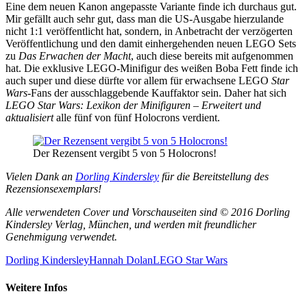
Eine dem neuen Kanon angepasste Variante finde ich durchaus gut.
Mir gefällt auch sehr gut, dass man die US-Ausgabe hierzulande
nicht 1:1 veröffentlicht hat, sondern, in Anbetracht der verzögerten
Veröffentlichung und den damit einhergehenden neuen LEGO Sets
zu
Das Erwachen der Macht
, auch diese bereits mit aufgenommen
hat. Die exklusive LEGO-Minifigur des weißen Boba Fett finde ich
auch super und diese dürfte vor allem für erwachsene LEGO
Star
Wars
-Fans der ausschlaggebende Kauffaktor sein. Daher hat sich
LEGO Star Wars: Lexikon der Minifiguren – Erweitert und
aktualisiert
alle fünf von fünf Holocrons verdient.
Der Rezensent vergibt 5 von 5 Holocrons!
Vielen Dank an
Dorling Kindersley
für die Bereitstellung des
Rezensionsexemplars!
Alle verwendeten Cover und Vorschauseiten sind © 2016 Dorling
Kindersley Verlag, München, und werden mit freundlicher
Genehmigung verwendet.
Dorling Kindersley
Hannah Dolan
LEGO Star Wars
Weitere Infos