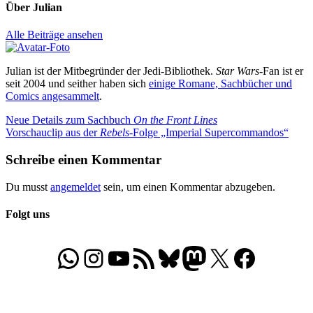
Über
Julian
Alle Beiträge ansehen
Julian ist der Mitbegründer der Jedi-Bibliothek.
Star Wars
-Fan ist er
seit 2004 und seither haben sich
einige Romane, Sachbücher und
Comics angesammelt
.
Beitragsnavigation
Vorheriger
Neue Details zum Sachbuch
On the Front Lines
Beitrag:
Nächster
Vorschauclip aus der
Rebels
-Folge „Imperial Supercommandos“
Beitrag:
Schreibe einen Kommentar
Du musst
angemeldet
sein, um einen Kommentar abzugeben.
Folgt uns
WhatsApp
Folgt uns auf Instagram
Besucht unseren YouTube-Kanal
RSS-Feed
Bluesky
Folgt uns auf Mastodon
X
Folgt uns auf Face