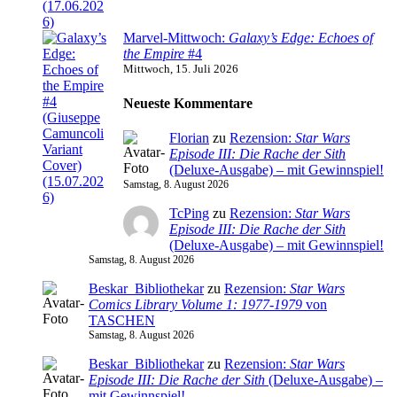
Marvel-Mittwoch:
Galaxy’s Edge: Echoes of
the Empire
#4
Mittwoch, 15. Juli 2026
Neueste Kommentare
Florian
zu
Rezension:
Star Wars
Episode III: Die Rache der Sith
(Deluxe-Ausgabe) – mit Gewinnspiel!
Samstag, 8. August 2026
TcPing
zu
Rezension:
Star Wars
Episode III: Die Rache der Sith
(Deluxe-Ausgabe) – mit Gewinnspiel!
Samstag, 8. August 2026
Beskar_Bibliothekar
zu
Rezension:
Star Wars
Comics Library Volume 1: 1977-1979
von
TASCHEN
Samstag, 8. August 2026
Beskar_Bibliothekar
zu
Rezension:
Star Wars
Episode III: Die Rache der Sith
(Deluxe-Ausgabe) –
mit Gewinnspiel!