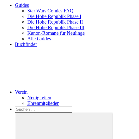
Guides
Star Wars Comics FAQ
Die Hohe Republik Phase I
Die Hohe Republik Phase II
Die Hohe Republik Phase III
Kanon-Romane für Neulinge
Alle Guides
Buchfinder
Verein
Neuigkeiten
Ehrenmitglieder
Search
Suchen
nach: