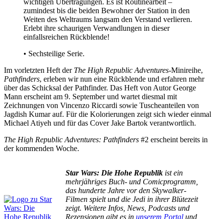
wichtigen Übertragungen. Es ist Routinearbeit –
zumindest bis die beiden Bewohner der Station in den
Weiten des Weltraums langsam den Verstand verlieren.
Erlebt ihre schaurigen Verwandlungen in dieser
einfallsreichen Rückblende!
• Sechsteilige Serie.
Im vorletzten Heft der
The High Republic Adventures
-Minireihe,
Pathfinders
, erleben wir nun eine Rückblende und erfahren mehr
über das Schicksal der Pathfinder. Das Heft von Autor George
Mann erscheint am 9. September und wartet diesmal mit
Zeichnungen von Vincenzo Riccardi sowie Tuscheanteilen von
Jagdish Kumar auf. Für die Kolorierungen zeigt sich wieder einmal
Michael Atiyeh und für das Cover Jake Bartok verantwortlich.
The High Republic Adventures: Pathfinders
#2 erscheint bereits in
der kommenden Woche.
Star Wars: Die Hohe Republik
ist ein
mehrjähriges Buch- und Comicprogramm,
das hunderte Jahre vor den Skywalker-
Filmen spielt und die Jedi in ihrer Blütezeit
zeigt. Weitere Infos, News, Podcasts und
Rezensionen gibt es in
unserem Portal
und