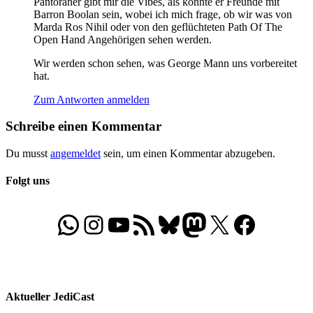
Pantoraner gibt mir die Vibes, als könnte er Freunde mit
Barron Boolan sein, wobei ich mich frage, ob wir was von
Marda Ros Nihil oder von den geflüchteten Path Of The
Open Hand Angehörigen sehen werden.
Wir werden schon sehen, was George Mann uns vorbereitet
hat.
Zum Antworten anmelden
Schreibe einen Kommentar
Du musst
angemeldet
sein, um einen Kommentar abzugeben.
Folgt uns
WhatsApp
Folgt uns auf Instagram
Besucht unseren YouTube-Kanal
RSS-Feed
Bluesky
Folgt uns auf Mastodon
X
Folgt uns auf Face
Aktueller JediCast