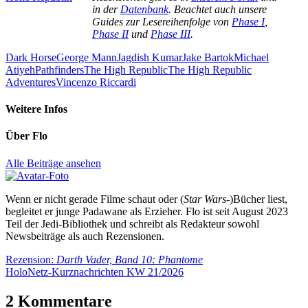
in der
Datenbank
. Beachtet auch unsere
Guides zur Lesereihenfolge von
Phase I
,
Phase II
und
Phase III
.
Dark Horse
George Mann
Jagdish Kumar
Jake Bartok
Michael
Atiyeh
Pathfinders
The High Republic
The High Republic
Adventures
Vincenzo Riccardi
Weitere Infos
Über
Flo
Alle Beiträge ansehen
Wenn er nicht gerade Filme schaut oder (
Star Wars
-)Bücher liest,
begleitet er junge Padawane als Erzieher. Flo ist seit August 2023
Teil der Jedi-Bibliothek und schreibt als Redakteur sowohl
Newsbeiträge als auch Rezensionen.
Beitragsnavigation
Vorheriger
Rezension:
Darth Vader, Band 10: Phantome
Beitrag:
Nächster
HoloNetz-Kurznachrichten KW 21/2026
Beitrag:
2 Kommentare