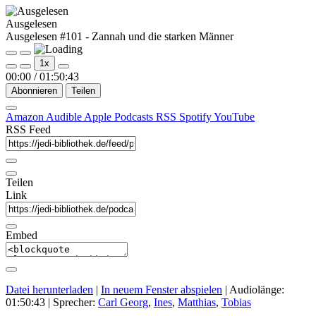
Ausgelesen
Ausgelesen #101 - Zannah und die starken Männer
Play
Pause
1x
Episode
Episode
00:00
/
01:50:43
Abonnieren
Teilen
Amazon
Audible
Apple Podcasts
RSS
Spotify
YouTube
RSS Feed
Teilen
Link
Embed
Datei herunterladen
|
In neuem Fenster abspielen
|
Audiolänge:
01:50:43
| Sprecher:
Carl Georg
,
Ines
,
Matthias
,
Tobias