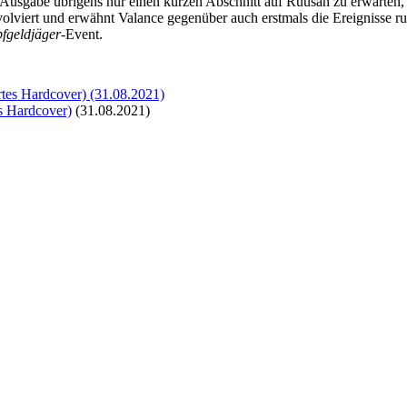
usgabe übrigens nur einen kurzen Abschnitt auf Ruusan zu erwarten, aber
volviert und erwähnt Valance gegenüber auch erstmals die Ereignisse r
fgeldjäger
-Event.
s Hardcover)
(31.08.2021)