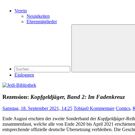
Verein
Neuigkeiten
Ehrenmitglieder
Search
Suchen
nach:
Suchen
Einloggen
Rezension:
Kopfgeldjäger, Band 2: Im Fadenkreuz
Samstag, 18. September 2021, 14:25
Tobias
0 Kommentare
Comics
,
R
Ende August erschien der zweite Sonderband der
Kopfgeldjäger
-Reih
zusammenfasst, welche alle von Ende 2020 bis April 2021 erschienen 
entsprechende offizielle deutsche Übersetzung verbleiben. Die Gesch