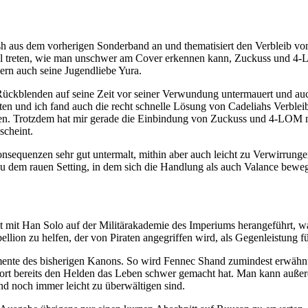
sh aus dem vorherigen Sonderband an und thematisiert den Verbleib vo
Teil treten, wie man unschwer am Cover erkennen kann, Zuckuss und 4
ern auch seine Jugendliebe Yura.
ckblenden auf seine Zeit vor seiner Verwundung untermauert und auch
ten und ich fand auch die recht schnelle Lösung von Cadeliahs Verble
n. Trotzdem hat mir gerade die Einbindung von Zuckuss und 4-LOM nicht
scheint.
onsequenzen sehr gut untermalt, mithin aber auch leicht zu Verwirrun
 zu dem rauen Setting, in dem sich die Handlung als auch Valance bewe
t mit Han Solo auf der Militärakademie des Imperiums herangeführt, w
llion zu helfen, der von Piraten angegriffen wird, als Gegenleistung f
emente des bisherigen Kanons. So wird Fennec Shand zumindest erwähn
dort bereits den Helden das Leben schwer gemacht hat. Man kann auße
nd noch immer leicht zu überwältigen sind.