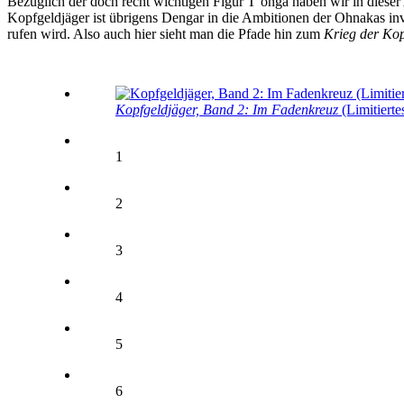
Bezüglich der doch recht wichtigen Figur T’onga haben wir in dieser A
Kopfgeldjäger ist übrigens Dengar in die Ambitionen der Ohnakas in
rufen wird. Also auch hier sieht man die Pfade hin zum
Krieg der Kop
Kopfgeldjäger, Band 2: Im Fadenkreuz
(Limitierte
1
2
3
4
5
6