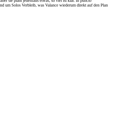
 sie plant jedenfalls etwas, so viel ist klar. In puncto
und um Solos Verbleib, was Valance wiederum direkt auf den Plan