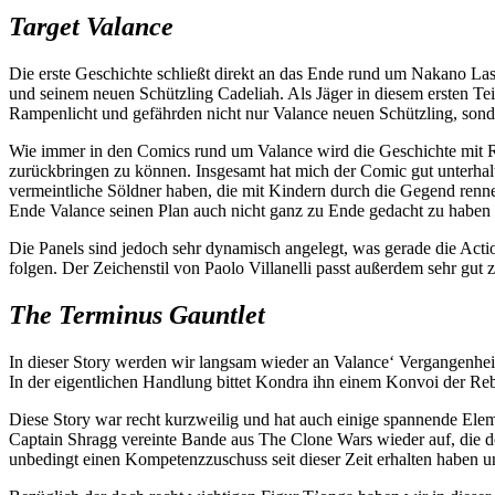
Target Valance
Die erste Geschichte schließt direkt an das Ende rund um Nakano La
und seinem neuen Schützling Cadeliah. Als Jäger in diesem ersten 
Rampenlicht und gefährden nicht nur Valance neuen Schützling, sond
Wie immer in den Comics rund um Valance wird die Geschichte mit Rü
zurückbringen zu können. Insgesamt hat mich der Comic gut unterhal
vermeintliche Söldner haben, die mit Kindern durch die Gegend renne
Ende Valance seinen Plan auch nicht ganz zu Ende gedacht zu haben 
Die Panels sind jedoch sehr dynamisch angelegt, was gerade die Acti
folgen. Der Zeichenstil von Paolo Villanelli passt außerdem sehr gut
The Terminus Gauntlet
In dieser Story werden wir langsam wieder an Valance‘ Vergangenhei
In der eigentlichen Handlung bittet Kondra ihn einem Konvoi der Rebe
Diese Story war recht kurzweilig und hat auch einige spannende El
Captain Shragg vereinte Bande aus The Clone Wars wieder auf, die 
unbedingt einen Kompetenzzuschuss seit dieser Zeit erhalten haben u