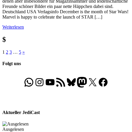
denen aber insbesondere für Magazinsammler und leidenschaftliche
Freunde schöner Bilder ein paar nette Häppchen dabei sind.
Deutschland USA Verlagsinfo December is the month of Star Wars!
Marvel is happy to celebrate the launch of STAR […]
Weiterlesen
$
Seitennummerierung
Nächste
1
2
3
…
5
»
Beiträge
der
Folgt uns
Beiträge
WhatsApp
Folgt uns auf Instagram
Besucht unseren YouTube-Kanal
RSS-Feed
Bluesky
Folgt uns auf Mastodon
X
Folgt uns auf Face
Aktueller JediCast
Ausgelesen