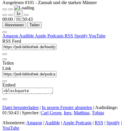
Ausgelesen #101 - Zannah und die starken Männer
Play
Pause
1x
Episode
Episode
00:00
/
01:50:43
Abonnieren
Teilen
Amazon
Audible
Apple Podcasts
RSS
Spotify
YouTube
RSS Feed
Teilen
Link
Embed
Datei herunterladen
|
In neuem Fenster abspielen
|
Audiolänge:
01:50:43
| Sprecher:
Carl Georg
,
Ines
,
Matthias
,
Tobias
Abonnieren:
Amazon
|
Audible
|
Apple Podcasts
|
RSS
|
Spotify
|
YouTube