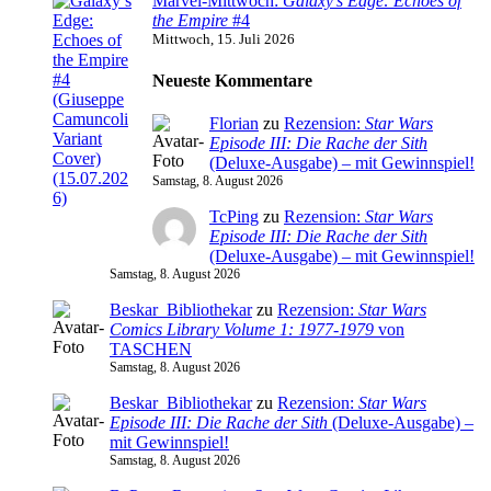
Marvel-Mittwoch:
Galaxy’s Edge: Echoes of
the Empire
#4
Mittwoch, 15. Juli 2026
Neueste Kommentare
Florian
zu
Rezension:
Star Wars
Episode III: Die Rache der Sith
(Deluxe-Ausgabe) – mit Gewinnspiel!
Samstag, 8. August 2026
TcPing
zu
Rezension:
Star Wars
Episode III: Die Rache der Sith
(Deluxe-Ausgabe) – mit Gewinnspiel!
Samstag, 8. August 2026
Beskar_Bibliothekar
zu
Rezension:
Star Wars
Comics Library Volume 1: 1977-1979
von
TASCHEN
Samstag, 8. August 2026
Beskar_Bibliothekar
zu
Rezension:
Star Wars
Episode III: Die Rache der Sith
(Deluxe-Ausgabe) –
mit Gewinnspiel!
Samstag, 8. August 2026