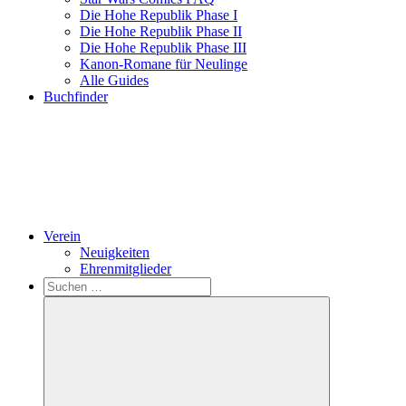
Die Hohe Republik Phase I
Die Hohe Republik Phase II
Die Hohe Republik Phase III
Kanon-Romane für Neulinge
Alle Guides
Buchfinder
Verein
Neuigkeiten
Ehrenmitglieder
Search
Suchen
nach: