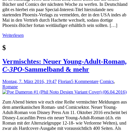
Bücher und Comics der nächsten Woche zu werfen. In Deutschland
gibt es hierbei ein paar Special-Interest-Titel hierzulande neu
startenden Phoenix-Verlags zu vermelden, der in den USA indes ab
Mai in den Vertrieb durch Hachette wechselt, sodass dortige
Phoenix-Bücher fortan weitläufiger erhältlich sein sollten. […]
Weiterlesen
$
Vermischtes: Neuer Young-Adult-Roman,
C-3PO
-Sammelband & mehr
Montag, 7. März 2016, 19:47
Florian
5 Kommentare
Comics
,
Romane
Zum Abend bieten wir euch eine Reihe vermischter Meldungen aus
dem amerikanischen Roman- und Comicsektor. Neuer Young-
Adult-Roman von Disney Press Am 11. Oktober 2016 erscheint bei
Disney-Lucasfilm Press ein neuer Young-Adult-Roman (d.h. ein
Roman mit der Alterszielgruppe 12-18- wie Verlorene Welten), und
zwar als Hardcover-Ausgabe mit voraussichtlich 400 Seiten. Als