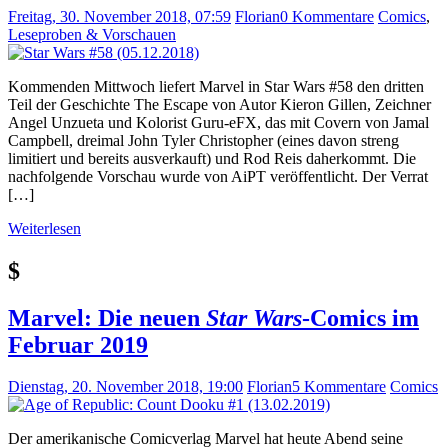
Freitag, 30. November 2018, 07:59
Florian
0 Kommentare
Comics
,
Leseproben & Vorschauen
Kommenden Mittwoch liefert Marvel in Star Wars #58 den dritten
Teil der Geschichte The Escape von Autor Kieron Gillen, Zeichner
Angel Unzueta und Kolorist Guru-eFX, das mit Covern von Jamal
Campbell, dreimal John Tyler Christopher (eines davon streng
limitiert und bereits ausverkauft) und Rod Reis daherkommt. Die
nachfolgende Vorschau wurde von AiPT veröffentlicht. Der Verrat
[…]
Weiterlesen
$
Marvel: Die neuen
Star Wars
-Comics im
Februar 2019
Dienstag, 20. November 2018, 19:00
Florian
5 Kommentare
Comics
Der amerikanische Comicverlag Marvel hat heute Abend seine