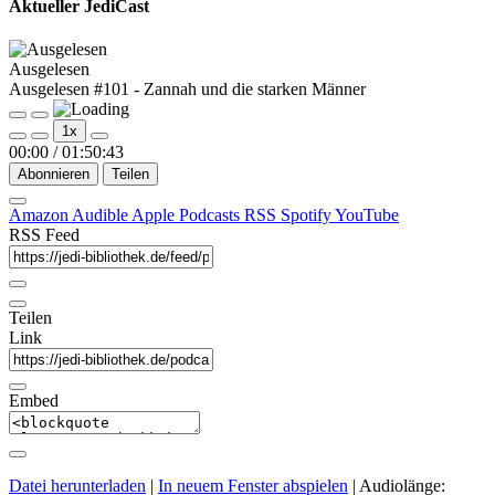
Aktueller JediCast
Ausgelesen
Ausgelesen #101 - Zannah und die starken Männer
Play
Pause
1x
Episode
Episode
00:00
/
01:50:43
Abonnieren
Teilen
Amazon
Audible
Apple Podcasts
RSS
Spotify
YouTube
RSS Feed
Teilen
Link
Embed
Datei herunterladen
|
In neuem Fenster abspielen
|
Audiolänge: