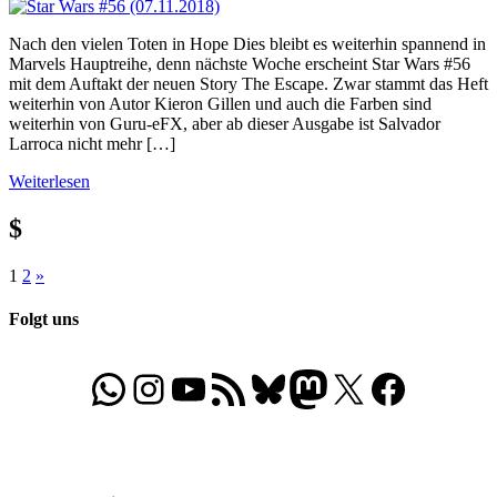
Nach den vielen Toten in Hope Dies bleibt es weiterhin spannend in
Marvels Hauptreihe, denn nächste Woche erscheint Star Wars #56
mit dem Auftakt der neuen Story The Escape. Zwar stammt das Heft
weiterhin von Autor Kieron Gillen und auch die Farben sind
weiterhin von Guru-eFX, aber ab dieser Ausgabe ist Salvador
Larroca nicht mehr […]
Weiterlesen
$
Seitennummerierung
Nächste
1
2
»
Beiträge
der
Folgt uns
Beiträge
WhatsApp
Folgt uns auf Instagram
Besucht unseren YouTube-Kanal
RSS-Feed
Bluesky
Folgt uns auf Mastodon
X
Folgt uns auf Face