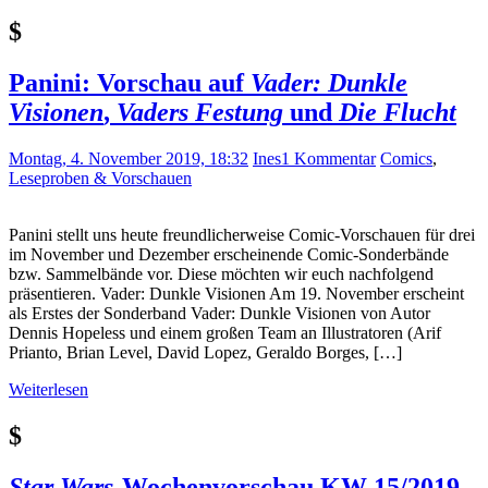
$
Panini: Vorschau auf
Vader: Dunkle
Visionen
,
Vaders Festung
und
Die Flucht
Montag, 4. November 2019, 18:32
Ines
1 Kommentar
Comics
,
Leseproben & Vorschauen
Panini stellt uns heute freundlicherweise Comic-Vorschauen für drei
im November und Dezember erscheinende Comic-Sonderbände
bzw. Sammelbände vor. Diese möchten wir euch nachfolgend
präsentieren. Vader: Dunkle Visionen Am 19. November erscheint
als Erstes der Sonderband Vader: Dunkle Visionen von Autor
Dennis Hopeless und einem großen Team an Illustratoren (Arif
Prianto, Brian Level, David Lopez, Geraldo Borges, […]
Weiterlesen
$
Star Wars
-Wochenvorschau KW 15/2019