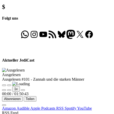
$
Folgt uns
WhatsApp
Folgt uns auf Instagram
Besucht unseren YouTube-Kanal
RSS-Feed
Bluesky
Folgt uns auf Mastodon
X
Folgt uns auf Face
Aktueller JediCast
Ausgelesen
Ausgelesen #101 - Zannah und die starken Männer
Play
Pause
1x
Episode
Episode
00:00
/
01:50:43
Abonnieren
Teilen
Amazon
Audible
Apple Podcasts
RSS
Spotify
YouTube
RSS Feed