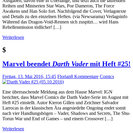
Ausgaben, davon eine in Überlänge, und setzt auch die laufenden
Reihen und Miniserien Star Wars, Poe Dameron, The Force
Awakens und Han Solo fort. Nachfolgend die Cover, Verlagstexte
und Details zu den einzelnen Heften. (via Newsarama) Verlagsinfo
Während das Dragon-Void-Rennen sich zuspitzt… wird Hans
Rebellenmission tödlicher! […]
Weiterlesen
$
Marvel beendet
Darth Vader
mit Heft #25!
Freitag, 13. Mai 2016, 15:45
Florian
8 Kommentare
Comics
Eine überraschende Meldung aus dem Hause Marvel: IGN
berichtet, dass Marvel Comics die Darth Vader-Serie im August mit
Heft #25 einstellt. Autor Kieron Gillen und Zeichner Salvador
Larrocas in der klassischen Ära angesiedelte Ongoing endet somit
nach vier Handlungsbögen – Vader, Shadows and Secrets, The Shu-
Torun War und End of Games – und einem Crossover […]
Weiterlesen