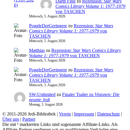
Darth Finli
zu
Rezension:
Star Wars
Comics Library Volume 1: 1977-1979
von TASCHEN
Mittwoch, 5. August 2026
PoggleDerGeringere
zu
Rezension:
Star Wars
Comics Library Volume 1: 1977-1979
von
TASCHEN
Mittwoch, 5. August 2026
Matthias
zu
Rezension:
Star Wars Comics Library
Volume 1: 1977-1979
von TASCHEN
Mittwoch, 5. August 2026
PoggleDerGeringere
zu
Rezension:
Star Wars
Comics Library Volume 1: 1977-1979
von
TASCHEN
Mittwoch, 5. August 2026
SW-Unlimited
zu
Finaler Trailer zu
Visionen: Die
neunte Jedi
Montag, 3. August 2026
© 2011-2026 Jedi-Bibliothek |
Verein
|
Impressum
|
Datenschutz
|
Über uns
|
Partner
Die mit ¹ markierten Links sind sogenannte Affiliate-Links. Als
Affiliate-Partner verdienen wir an qualifizierten Verkäufen eine