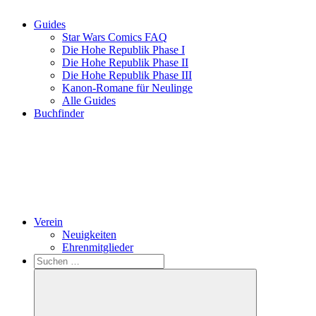
Guides
Star Wars Comics FAQ
Die Hohe Republik Phase I
Die Hohe Republik Phase II
Die Hohe Republik Phase III
Kanon-Romane für Neulinge
Alle Guides
Buchfinder
Verein
Neuigkeiten
Ehrenmitglieder
Search
Suchen
nach: