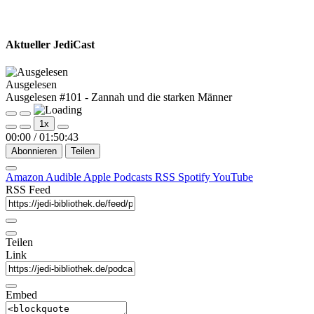
Aktueller JediCast
Ausgelesen
Ausgelesen #101 - Zannah und die starken Männer
Play
Pause
1x
Episode
Episode
00:00
/
01:50:43
Abonnieren
Teilen
Amazon
Audible
Apple Podcasts
RSS
Spotify
YouTube
RSS Feed
Teilen
Link
Embed