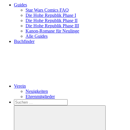
Guides
Star Wars Comics FAQ
Die Hohe Republik Phase I
Die Hohe Republik Phase II
Die Hohe Republik Phase III
Kanon-Romane für Neulinge
Alle Guides
Buchfinder
Verein
Neuigkeiten
Ehrenmitglieder
Search
Suchen
nach: