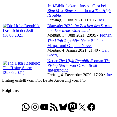
Jedi-Bibliothekarin Ines zu Gast bei
Blue Milk Blues
zum Thema
The High
Republic
Samstag, 3. Juli 2021, 11:10 •
Ines
Blanvalet 2022:
Im Zeichen des Sturms
und
Der neue Widerstand
Montag, 14. Juni 2021, 20:05 •
Florian
The High Republic
: Neue Bücher,
Manga und Graphic Novel
Montag, 4. Januar 2021, 21:40 •
Carl
Georg
Neuer
The High Republic
-Roman
The
Rising Storm
von Cavan Scott
angekündigt
Freitag, 4. Dezember 2020, 17:20 •
Ines
Eintrag erstellt von: Flo. Letzte Änderung von: Flo.
Folgt uns
WhatsApp
Folgt uns auf Instagram
Besucht unseren YouTube-Kanal
RSS-Feed
Bluesky
Folgt uns auf Mastodon
X
Folgt uns auf Face