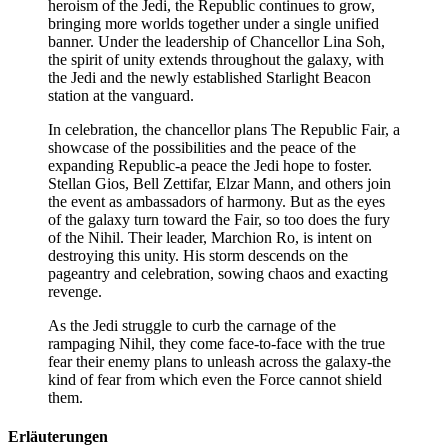
heroism of the Jedi, the Republic continues to grow,
bringing more worlds together under a single unified
banner. Under the leadership of Chancellor Lina Soh,
the spirit of unity extends throughout the galaxy, with
the Jedi and the newly established Starlight Beacon
station at the vanguard.
In celebration, the chancellor plans The Republic Fair, a
showcase of the possibilities and the peace of the
expanding Republic-a peace the Jedi hope to foster.
Stellan Gios, Bell Zettifar, Elzar Mann, and others join
the event as ambassadors of harmony. But as the eyes
of the galaxy turn toward the Fair, so too does the fury
of the Nihil. Their leader, Marchion Ro, is intent on
destroying this unity. His storm descends on the
pageantry and celebration, sowing chaos and exacting
revenge.
As the Jedi struggle to curb the carnage of the
rampaging Nihil, they come face-to-face with the true
fear their enemy plans to unleash across the galaxy-the
kind of fear from which even the Force cannot shield
them.
Erläuterungen