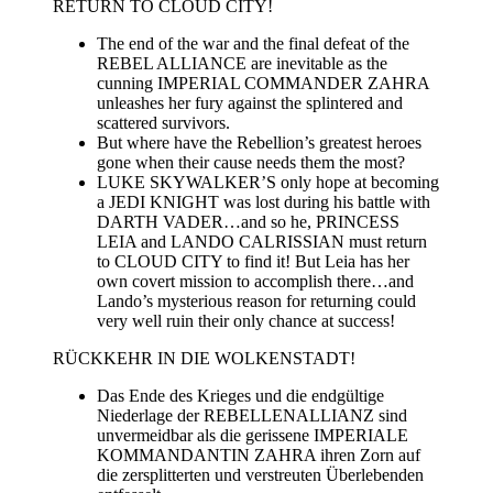
RETURN TO CLOUD CITY!
The end of the war and the final defeat of the
REBEL ALLIANCE are inevitable as the
cunning IMPERIAL COMMANDER ZAHRA
unleashes her fury against the splintered and
scattered survivors.
But where have the Rebellion’s greatest heroes
gone when their cause needs them the most?
LUKE SKYWALKER’S only hope at becoming
a JEDI KNIGHT was lost during his battle with
DARTH VADER…and so he, PRINCESS
LEIA and LANDO CALRISSIAN must return
to CLOUD CITY to find it! But Leia has her
own covert mission to accomplish there…and
Lando’s mysterious reason for returning could
very well ruin their only chance at success!
RÜCKKEHR IN DIE WOLKENSTADT!
Das Ende des Krieges und die endgültige
Niederlage der REBELLENALLIANZ sind
unvermeidbar als die gerissene IMPERIALE
KOMMANDANTIN ZAHRA ihren Zorn auf
die zersplitterten und verstreuten Überlebenden