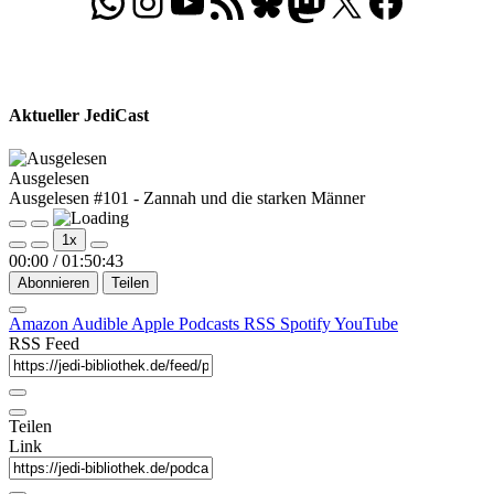
WhatsApp
Folgt uns auf Instagram
Besucht unseren YouTube-Kanal
RSS-Feed
Bluesky
Folgt uns auf Mastodon
X
Folgt uns auf Face
Aktueller JediCast
Ausgelesen
Ausgelesen #101 - Zannah und die starken Männer
Play
Pause
1x
Episode
Episode
00:00
/
01:50:43
Abonnieren
Teilen
Amazon
Audible
Apple Podcasts
RSS
Spotify
YouTube
RSS Feed
Teilen
Link