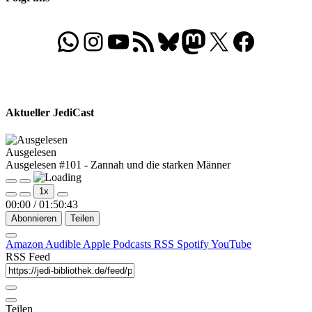
WhatsApp
Folgt uns auf Instagram
Besucht unseren YouTube-Kanal
RSS-Feed
Bluesky
Folgt uns auf Mastodon
X
Folgt uns auf Face
Aktueller JediCast
Ausgelesen
Ausgelesen #101 - Zannah und die starken Männer
Play
Pause
1x
Episode
Episode
00:00
/
01:50:43
Abonnieren
Teilen
Amazon
Audible
Apple Podcasts
RSS
Spotify
YouTube
RSS Feed
Teilen