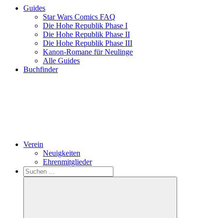
Guides
Star Wars Comics FAQ
Die Hohe Republik Phase I
Die Hohe Republik Phase II
Die Hohe Republik Phase III
Kanon-Romane für Neulinge
Alle Guides
Buchfinder
Verein
Neuigkeiten
Ehrenmitglieder
Search
Suchen
nach: