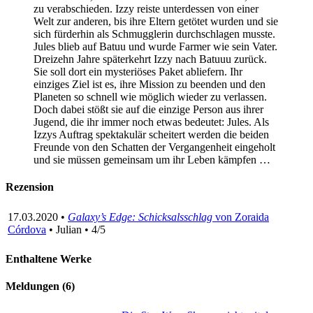
zu verabschieden. Izzy reiste unterdessen von einer
Welt zur anderen, bis ihre Eltern getötet wurden und sie
sich fürderhin als Schmugglerin durchschlagen musste.
Jules blieb auf Batuu und wurde Farmer wie sein Vater.
Dreizehn Jahre späterkehrt Izzy nach Batuuu zurück.
Sie soll dort ein mysteriöses Paket abliefern. Ihr
einziges Ziel ist es, ihre Mission zu beenden und den
Planeten so schnell wie möglich wieder zu verlassen.
Doch dabei stößt sie auf die einzige Person aus ihrer
Jugend, die ihr immer noch etwas bedeutet: Jules. Als
Izzys Auftrag spektakulär scheitert werden die beiden
Freunde von den Schatten der Vergangenheit eingeholt
und sie müssen gemeinsam um ihr Leben kämpfen …
Rezension
17.03.2020 •
Galaxy’s Edge: Schicksalsschlag
von Zoraida
Córdova
• Julian • 4/5
Enthaltene Werke
Meldungen (6)