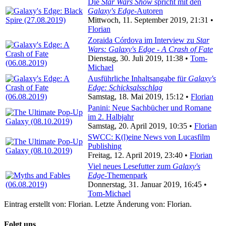
Die
Star Wars Show
spricht mit den
Galaxy's Edge
-Autoren
Mittwoch, 11. September 2019, 21:31 •
Florian
Zoraida Córdova im Interview zu
Star
Wars: Galaxy's Edge - A Crash of Fate
Dienstag, 30. Juli 2019, 11:38 •
Tom-
Michael
Ausführliche Inhaltsangabe für
Galaxy's
Edge: Schicksalsschlag
Samstag, 18. Mai 2019, 15:12 •
Florian
Panini: Neue Sachbücher und Romane
im 2. Halbjahr
Samstag, 20. April 2019, 10:35 •
Florian
SWCC: K(l)eine News von Lucasfilm
Publishing
Freitag, 12. April 2019, 23:40 •
Florian
Viel neues Lesefutter zum
Galaxy's
Edge
-Themenpark
Donnerstag, 31. Januar 2019, 16:45 •
Tom-Michael
Eintrag erstellt von: Florian. Letzte Änderung von: Florian.
Folgt uns