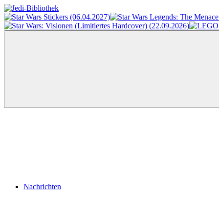
Zum
Inhalt
Jedi-
Das
springen
Bibliothek
Portal
für
Star
Wars-
Literatur
Menü
Nachrichten