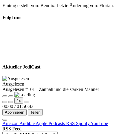
Eintrag erstellt von: Bendix. Letzte Änderung von: Florian.
Folgt uns
Aktueller JediCast
Ausgelesen
Ausgelesen #101 - Zannah und die starken Männer
Play
Pause
1x
Episode
Episode
00:00
/
01:50:43
Abonnieren
Teilen
Amazon
Audible
Apple Podcasts
RSS
Spotify
YouTube
RSS Feed