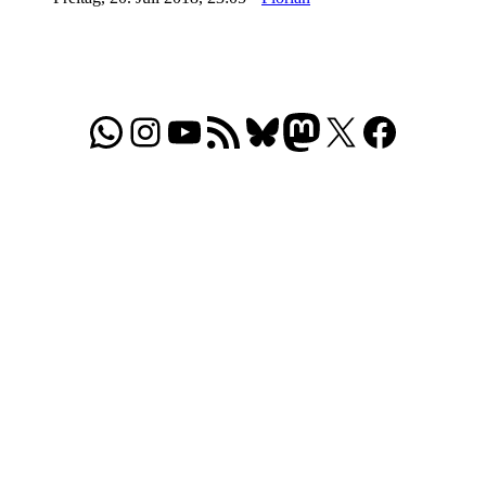
WhatsApp
Folgt uns auf Instagram
Besucht unseren YouTube-Kanal
RSS-Feed
Bluesky
Folgt uns auf Mastodon
X
Folgt uns auf Face