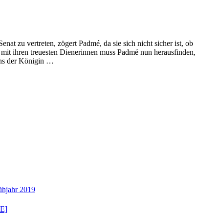
t zu vertreten, zögert Padmé, da sie sich nicht sicher ist, ob
n mit ihren treuesten Dienerinnen muss Padmé nun herausfinden,
ens der Königin …
ühjahr 2019
E]