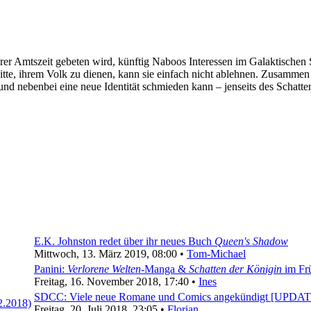
Amtszeit gebeten wird, künftig Naboos Interessen im Galaktischen Sena
itte, ihrem Volk zu dienen, kann sie einfach nicht ablehnen. Zusamme
und nebenbei eine neue Identität schmieden kann – jenseits des Schatt
E.K. Johnston redet über ihr neues Buch
Queen's Shadow
Mittwoch, 13. März 2019, 08:00 •
Tom-Michael
Panini:
Verlorene Welten
-Manga &
Schatten der Königin
im Fr
Freitag, 16. November 2018, 17:40 •
Ines
SDCC: Viele neue Romane und Comics angekündigt [UPDAT
Freitag, 20. Juli 2018, 23:05 •
Florian