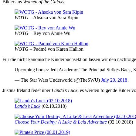
Bilder aus
Women of the Galaxy
:
WOTG
– Ahsoka von Sara Kipin
WOTG
– Rey von Annie Wu
WOTG
– Padmé von Karen Hallion
Für die nicht-kanonische Kinderbuchsektion lassen wir den nachfolg
Upcoming books: Jedi Academy: The Principal Strikes Back, 
— The Star Wars Underworld (@TheSWU)
July 20, 2018
Justina Ireland redet über
Lando’s Luck
; es werden folgende Bilder v
Lando’s Luck
(02.10.2018)
Choose Your Destiny: A Luke & Leia Adventure
(02.10.2018)