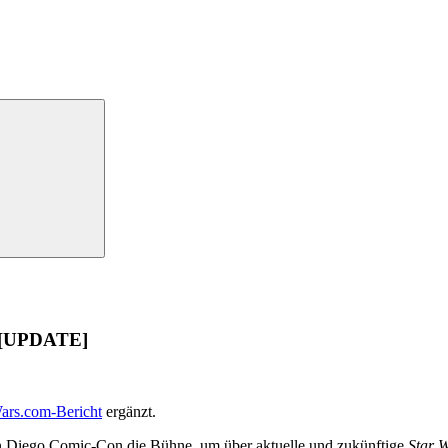
t [UPDATE]
ars.com-Bericht
ergänzt.
San Diego Comic-Con die Bühne, um über aktuelle und zukünftige
Star 