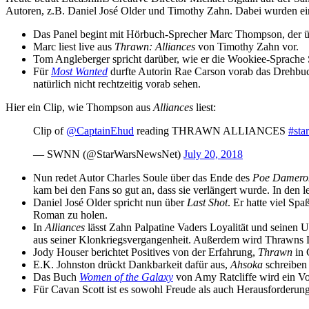
Autoren, z.B. Daniel José Older und Timothy Zahn. Dabei wurden ei
Das Panel begint mit Hörbuch-Sprecher Marc Thompson, der übe
Marc liest live aus
Thrawn: Alliances
von Timothy Zahn vor.
Tom Angleberger spricht darüber, wie er die Wookiee-Sprache
Für
Most Wanted
durfte Autorin Rae Carson vorab das Drehb
natürlich nicht rechtzeitig vorab sehen.
Hier ein Clip, wie Thompson aus
Alliances
liest:
Clip of
@CaptainEhud
reading THRAWN ALLIANCES
#sta
— SWNN (@StarWarsNewsNet)
July 20, 2018
Nun redet Autor Charles Soule über das Ende des
Poe Damero
kam bei den Fans so gut an, dass sie verlängert wurde. In den 
Daniel José Older spricht nun über
Last Shot
. Er hatte viel S
Roman zu holen.
In
Alliances
lässt Zahn Palpatine Vaders Loyalität und seinen U
aus seiner Klonkriegsvergangenheit. Außerdem wird Thrawns Loya
Jody Houser berichtet Positives von der Erfahrung,
Thrawn
in 
E.K. Johnston drückt Dankbarkeit dafür aus,
Ahsoka
schreiben 
Das Buch
Women of the Galaxy
von Amy Ratcliffe wird ein Vo
Für Cavan Scott ist es sowohl Freude als auch Herausforderun