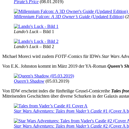
Pirate’s Price
(08.01.2019)
Millennium Falcon: A 3D Owner’s Guide
(Updated Edition)
(2
Lando’s Luck
– Bild 1
Lando’s Luck
– Bild 2
Michael Moreci wird zudem
FOTF
-Comics für IDWs
Star Wars Adv
Von E.K. Johnston kommt im März 2019 der YA-Roman
Queen’s S
Queen’s Shadow
(05.03.2019)
Von IDW erscheint indes die fünfteilige Grusel-Comicreihe
Tales fro
Mitreisenden Geschichten über diverse Schurken in der Galaxis austa
Star Wars Adventures: Tales from Vader’s Castle
#1 (Cover A b
Star Wars Adventures: Tales from Vader’s Castle
#2 (Cover A b