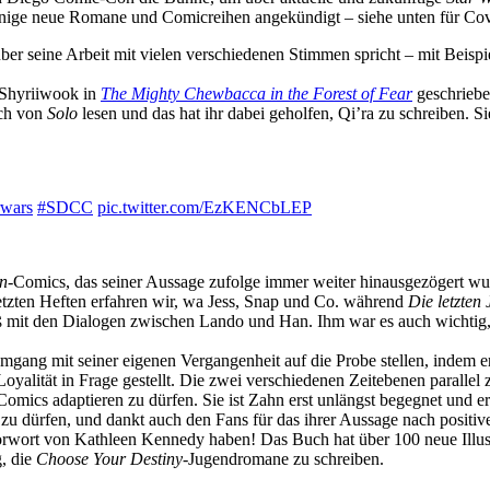
nige neue Romane und Comicreihen angekündigt – siehe unten für Cov
r seine Arbeit mit vielen verschiedenen Stimmen spricht – mit Beispi
 Shyriiwook in
The Mighty Chewbacca in the Forest of Fear
geschriebe
uch von
Solo
lesen und das hat ihr dabei geholfen, Qi’ra zu schreiben. Si
rwars
#SDCC
pic.twitter.com/EzKENCbLEP
n
-Comics, das seiner Aussage zufolge immer weiter hinausgezögert wurde
letzten Heften erfahren wir, wa Jess, Snap und Co. während
Die letzten 
paß mit den Dialogen zwischen Lando und Han. Ihm war es auch wichtig
mgang mit seiner eigenen Vergangenheit auf die Probe stellen, indem er
lität in Frage gestellt. Die zwei verschiedenen Zeitebenen parallel z
Comics adaptieren zu dürfen. Sie ist Zahn erst unlängst begegnet und 
zu dürfen, und dankt auch den Fans für das ihrer Aussage nach positi
rwort von Kathleen Kennedy haben! Das Buch hat über 100 neue Illustr
g, die
Choose Your Destiny
-Jugendromane zu schreiben.