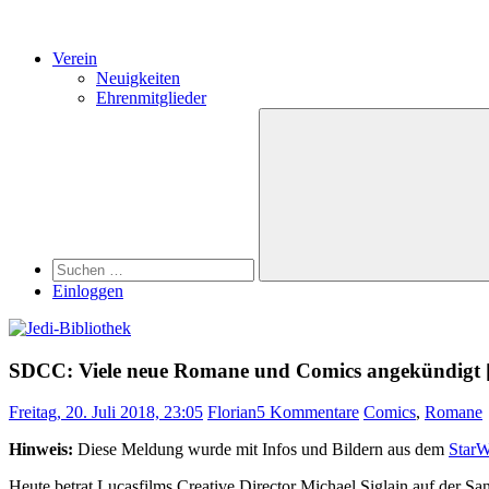
Verein
Neuigkeiten
Ehrenmitglieder
Search
Suchen
nach:
Suchen
Einloggen
SDCC: Viele neue Romane und Comics angekündig
Freitag, 20. Juli 2018, 23:05
Florian
5 Kommentare
Comics
,
Romane
Hinweis:
Diese Meldung wurde mit Infos und Bildern aus dem
StarW
Heute betrat Lucasfilms Creative Director Michael Siglain auf der 