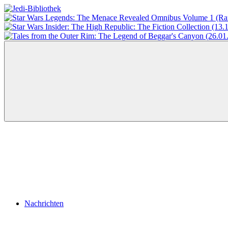
Zum
Inhalt
Jedi-
Das
springen
Bibliothek
Portal
für
Star
Wars-
Literatur
Menü
Nachrichten