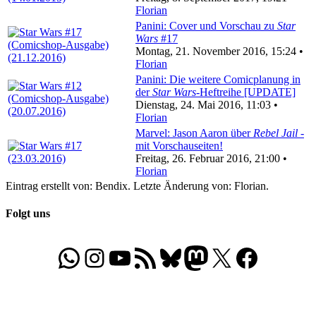
Florian
Panini: Cover und Vorschau zu
Star
Wars
#17
Montag, 21. November 2016, 15:24 •
Florian
Panini: Die weitere Comicplanung in
der
Star Wars
-Heftreihe [UPDATE]
Dienstag, 24. Mai 2016, 11:03 •
Florian
Marvel: Jason Aaron über
Rebel Jail
-
mit Vorschauseiten!
Freitag, 26. Februar 2016, 21:00 •
Florian
Eintrag erstellt von: Bendix. Letzte Änderung von: Florian.
Folgt uns
WhatsApp
Folgt uns auf Instagram
Besucht unseren YouTube-Kanal
RSS-Feed
Bluesky
Folgt uns auf Mastodon
X
Folgt uns auf Face