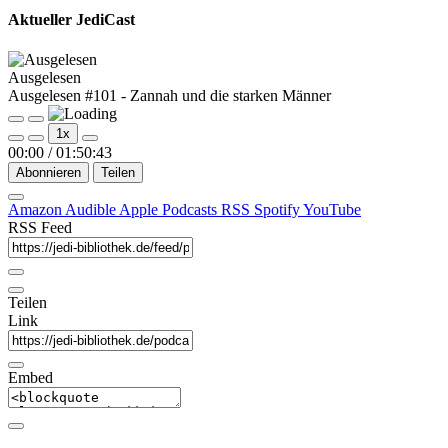
Aktueller JediCast
Ausgelesen
Ausgelesen #101 - Zannah und die starken Männer
Play
Pause
1x
Episode
Episode
00:00
/
01:50:43
Abonnieren
Teilen
Amazon
Audible
Apple Podcasts
RSS
Spotify
YouTube
RSS Feed
Teilen
Link
Embed