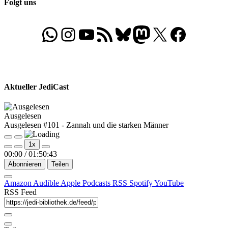
Folgt uns
WhatsApp
Folgt uns auf Instagram
Besucht unseren YouTube-Kanal
RSS-Feed
Bluesky
Folgt uns auf Mastodon
X
Folgt uns auf Face
Aktueller JediCast
Ausgelesen
Ausgelesen #101 - Zannah und die starken Männer
Play
Pause
1x
Episode
Episode
00:00
/
01:50:43
Abonnieren
Teilen
Amazon
Audible
Apple Podcasts
RSS
Spotify
YouTube
RSS Feed