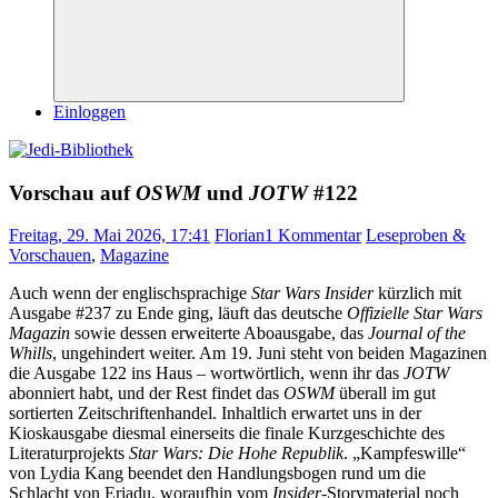
Suchen
Einloggen
Vorschau auf
OSWM
und
JOTW
#122
Freitag, 29. Mai 2026, 17:41
Florian
1 Kommentar
Leseproben &
Vorschauen
,
Magazine
Auch wenn der englischsprachige
Star Wars Insider
kürzlich mit
Ausgabe #237 zu Ende ging, läuft das deutsche
Offizielle Star Wars
Magazin
sowie dessen erweiterte Aboausgabe, das
Journal of the
Whills
, ungehindert weiter. Am 19. Juni steht von beiden Magazinen
die Ausgabe 122 ins Haus – wortwörtlich, wenn ihr das
JOTW
abonniert habt, und der Rest findet das
OSWM
überall im gut
sortierten Zeitschriftenhandel. Inhaltlich erwartet uns in der
Kioskausgabe diesmal einerseits die finale Kurzgeschichte des
Literaturprojekts
Star Wars: Die Hohe Republik
. „Kampfeswille“
von Lydia Kang beendet den Handlungsbogen rund um die
Schlacht von Eriadu, woraufhin vom
Insider
-Storymaterial noch