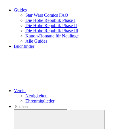
Guides
Star Wars Comics FAQ
Die Hohe Republik Phase I
Die Hohe Republik Phase II
Die Hohe Republik Phase III
Kanon-Romane für Neulinge
Alle Guides
Buchfinder
Verein
Neuigkeiten
Ehrenmitglieder
Search
Suchen
nach: