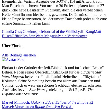
Exemplar der Variant-Ausgabe des
JOTW
#114 mit Artwork von
Matt Busch mitnehmen. Von meinen 30 Freiexemplaren fanden 27
glückliche neue Besitzer im Publikum, doch die drei verbliebenen
Hefte könnt ihr nun hier bei uns gewinnen. Dafür müsst ihr nur eine
kleine Frage beantworten, bei der unsere Datenbank (oder auch eure
eigene Sammlung) helfen kann.
Claudia Gray
Gewinnspiele
Journal of the Whills
Lydia Kang
Matt
Busch
Offizielles Star Wars Magazin
Panini
Variantcover
Über
Florian
Alle Beiträge ansehen
Florian ist der Gründer der Jedi-Bibliothek und im "echten Leben"
Lehrer. Neben seiner Übersetzungstätigkeit für das
Offizielle Star
Wars Magazin
betreut er für die Panini-Heftreihe die "Skytalker"-
Kolumne. Seine Sammlung besteht vor allem aus Romanen und
Comics, doch er weiß ein schönes Sachbuch ebenso zu schätzen.
Auch abseits von
Star Wars
genießt er gute Sci-Fi, z.B.
The
Expanse
oder
Star Trek
.
Beitragsnavigation
Vorheriger
Marvel-Mittwoch:
Galaxy’s Edge: Echoes of the Empire
#2
Beitrag:
Nächster
Marvel: Vorschau zu
Rogue One: Jyn Erso
#1