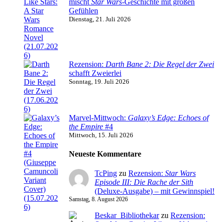
mischt
Star Wars
-Geschichte mit großen
Gefühlen
Dienstag, 21. Juli 2026
Rezension:
Darth Bane 2: Die Regel der Zwei
schafft Zweierlei
Sonntag, 19. Juli 2026
Marvel-Mittwoch:
Galaxy’s Edge: Echoes of
the Empire
#4
Mittwoch, 15. Juli 2026
Neueste Kommentare
TcPing
zu
Rezension:
Star Wars
Episode III: Die Rache der Sith
(Deluxe-Ausgabe) – mit Gewinnspiel!
Samstag, 8. August 2026
Beskar_Bibliothekar
zu
Rezension: