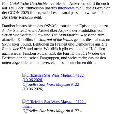
fünf
Galaktische Geschichten
verbleiben. Außerdem dürft ihr euch
auf Teil 2 der Printversion unseres
Interviews
mit Claudia Gray von
der CCON 2025 freuen, wobei es diesmal passenderweise auch um
Die Hohe Republik
geht.
Darüber hinaus bietet das
OSWM
diesmal einen Episodenguide zu
Andor
Staffel 2 sowie Artikel über Aspekte der Produktion von
Serien wie
Skeleton Crew
und
The Mandalorian
– passend zum
aktuellen Kinofilm. Im
Journal of the Whills
geht es diesmal u.a. um
Skywalker Sound, Lektionen zu Freiheit und Demokratie aus
Die
Rache der Sith
und mehr. Wie üblich gibt es in beiden Heftteilen
auch wieder Fandom-Power, z.B. die Fan-ID im
JOTW
oder die
Berichte der deutschen Fangruppen, und vieles mehr, das ihr den
unten abgebildeten Inhaltsverzeichnissen entnehmen dürft.
Offizielles Star Wars Magazin
#122
(19.06.2026)
Offizielles Star Wars Magazin
#122 –