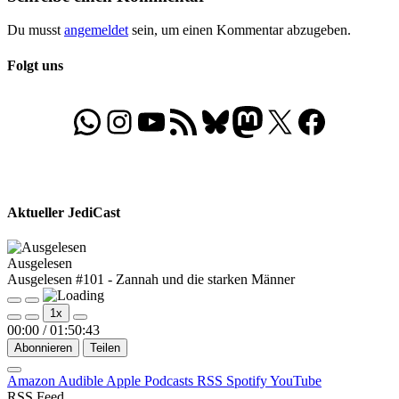
Du musst
angemeldet
sein, um einen Kommentar abzugeben.
Folgt uns
WhatsApp
Folgt uns auf Instagram
Besucht unseren YouTube-Kanal
RSS-Feed
Bluesky
Folgt uns auf Mastodon
X
Folgt uns auf Face
Aktueller JediCast
Ausgelesen
Ausgelesen #101 - Zannah und die starken Männer
Play
Pause
1x
Episode
Episode
00:00
/
01:50:43
Abonnieren
Teilen
Amazon
Audible
Apple Podcasts
RSS
Spotify
YouTube
RSS Feed