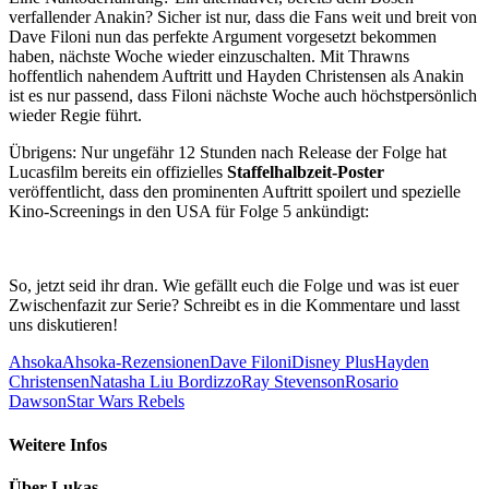
verfallender Anakin? Sicher ist nur, dass die Fans weit und breit von
Dave Filoni nun das perfekte Argument vorgesetzt bekommen
haben, nächste Woche wieder einzuschalten. Mit Thrawns
hoffentlich nahendem Auftritt und Hayden Christensen als Anakin
ist es nur passend, dass Filoni nächste Woche auch höchstpersönlich
wieder Regie führt.
Übrigens: Nur ungefähr 12 Stunden nach Release der Folge hat
Lucasfilm bereits ein offizielles
Staffelhalbzeit-Poster
veröffentlicht, dass den prominenten Auftritt spoilert und spezielle
Kino-Screenings in den USA für Folge 5 ankündigt:
So, jetzt seid ihr dran. Wie gefällt euch die Folge und was ist euer
Zwischenfazit zur Serie? Schreibt es in die Kommentare und lasst
uns diskutieren!
Ahsoka
Ahsoka-Rezensionen
Dave Filoni
Disney Plus
Hayden
Christensen
Natasha Liu Bordizzo
Ray Stevenson
Rosario
Dawson
Star Wars Rebels
Weitere Infos
Über
Lukas