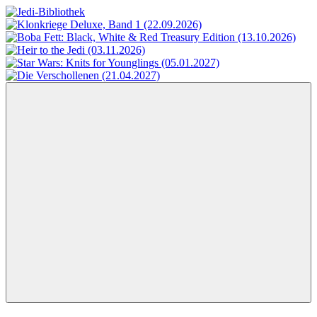
Zum
Inhalt
Jedi-
Das
springen
Bibliothek
Portal
für
Star
Wars-
Literatur
Menü