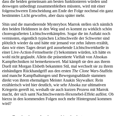
dass die beiden gemeinsam am besten funktionieren würden und
deswegen unbedingt zusammenbleiben müssten, wird mit einer
folgenschweren Entscheidung am Ende der Folge nochmal ein ganz
bestimmtes Licht geworfen, aber dazu später mehr.
Shin und die marodierende Mysterybox Marrok stellen sich nämlich
den beiden Heldinnen in den Weg und es kommt zu wirklich schön
choreografierten Lichtschwertkämpfen. Sogar die im Auftakt noch
vermissten, eigentlich typischen Lichtschweife der Schwerter sind
plötzlich wieder da und hätte mir jemand vor zehn Jahren erzählt,
dass wir eines Tages derart geil aussehende Lichtschwertduelle in
einer Live-Action-Fernsehserie (!) bekommen würden, ich hätte es
wohl nicht geglaubt. Allein die präsentierte Vielfalt von Ahsokas
Kampftechniken ist bemerkenswert. Mal kämpft sie den aus ihrem
Duell mit Morgan Elsbeth bekannten Stil, mal wechselt sie zu ihrem
einhändigen Rückhandgriff aus den ersten
The Clone Wars
-Staffeln
und manche Kampfhaltungen und Bewegungsabläufe stammen
direkt von ihrem ehemaligen Meister Anakin Skywalker. Rein
erzählerisch wird hier deutlich, wie sehr Ahsoka zur ultimativen
Kriegerin gereift ist, weshalb sie auch kurzen Prozess mit Marrok
macht, der sich samt Nachtschwestern-Hexenebel-Effekt auflöst. Ob
hierzu in den kommenden Folgen noch mehr Hintergrund kommen
wird?