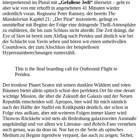
interpretierend im Plural mit
„Gefallene Jedi“
übersetzt – geht es
aber wie von mir erhofft in angenehmen 41 Minuten wieder
ordentlich voran. Regisseur Peter Ramsey, der bereits
The
Mandalorian
Kapitel 21: „Der Pirat“ inszenierte, gelingt es
unmittelbar mit Beginn der Folge eine drängende Thrill-Atmosphäre
zu etablieren, die bis zum Schluss nicht abreißt. Die Zeit drängt, die
Eye of Sion
ist bereit zum Abflug nach Peridea und ähnlich wie bei
der Schlacht von Yavin sehen und hören wir einen unheilvollen
Countdown, der zum Abschluss der beispiellosen
Hyperraumberechnungen runterzählt.
This is the final boarding call for Outbound Flight to
Peridea.
Der trostlose Planet Seatos mit seinen dunklen Wäldern und roten
Bäumen bietet allein optisch schon den perfekten Ort für eine derart
wichtige Mission, die über die Zukunft der Galaxis und der Neuen
Republik entscheiden soll. Apropos, hier wird für mich nämlich
nach der Hälfte der Staffel ein Kritikpunkt deutlich, der schon in
Folge eins aufkam, aber mit weiteren Folgen immer klarer wird:
Thrawns Rückkehr wird stets als Bedrohung galaxisweiter Ausmaße
angekündigt und vor allem wir Literatur- und
Rebels
-Fans verstehen
auch genau, was da dran ist. Nur hat es die Serie als optisches
Medium zu Beginn irgendwie verpasst, das auch zu zeigen. Sicher,