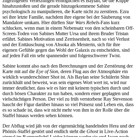
zugezogenen Verletzungen ermöglichen es Baylan, sie die Klippe
hinabzustoßen und die gerade hinzugekommene Sabine
psychologisch zu manipulieren, die Karte nicht zu zerstören. Ezra
sei ihre letzte Familie, nachdem ihre eigene bei der Säuberung von
Mandalore umkam. Hier dürften
Star Wars Rebels
-Fans kurz
schlucken, wenn man in einem Nebensatz von den scheinbaren Off-
Screen-Toden von Sabines Mutter Ursa und ihrem Bruder Tristan
erfährt. Sabines Motivation und Zerrissenheit, nach so viel Verlust
und der Enttäuschung von Ahsoka als Meisterin, sich für ihre
eigenen Gefühle gegen das Wohl der Galaxis zu entscheiden, sind
auf jeden Fall ein sehr spannender und folgenschwerer Twist.
Sabine kommt also nach den Berechnungen und der Zerstörung der
Karte mit auf die
Eye of Sion
, deren Flug aus der Atmosphäre ein
wirklich wunderschöner Shot ist. Als Baylan seine Schülerin Shin
zurückhält und beweist, was sein eigenes Wort wert ist, wird nur
immer deutlicher, dass wir es hier mit keinem typischen durch und
durch bösen Charakter zu tun haben, sondern einer geplagten und
vielschichtigen Person. Der viel zu früh verstorbene Ray Stevenson
haucht der Figur darüber hinaus so viel Präsenz und Leben ein, dass
es so schade ist, dass wir nicht mehr von ihm in der Rolle über die
Staffel hinaus werden sehen können.
Der Abflug wird jäh von der eigenmächtig handelnden Hera und der
Phönix-Staffel gestört und endlich steht die
Ghost
in Live-Action
einmal im Rampenlicht! Leider können weder sie und Jacen noch