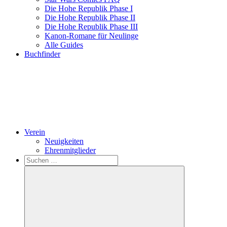
Die Hohe Republik Phase I
Die Hohe Republik Phase II
Die Hohe Republik Phase III
Kanon-Romane für Neulinge
Alle Guides
Buchfinder
Verein
Neuigkeiten
Ehrenmitglieder
Search
Suchen
nach: