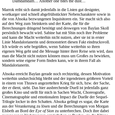
Damdamdam… Another one bites the dust…
Marrok reiht sich damit jedenfalls in die Listen gut designter,
wortkarger und schnell abgefrühstückter Nebencharaktere sowie in
die von Ahsoka bezwungenen Inquisitoren ein. Sie macht sich also
auf den Weg zum Steinkreis und der Karte, die für die
Berechnungen dringend benötigt und deswegen von Baylan Skoll
persönlich bewacht wird. Sabine hat mit Shin noch ihre Probleme
und kann die Macht weiterhin nicht nutzen, aber sie ist in erster
Linie Mandalorianerin und demonstriert diesen Fakt eindrucksvoll.
Ich würde es sehr begrüßen, wenn Sabine weiterhin so ihren
eigenen Weg geht und die Message hinter ihrer Reise sein wird, dass
man die Macht nicht nutzen können muss um Großes zu bewirken,
sondern seine eigene Form finden kann, wie in ihrem Fall als
Mandalorianerin.
Ahsoka erreicht Baylan gerade noch rechtzeitig, dessen Motivation
weiterhin undurchsichtig bleibt und der irgendeinen größeren Vorteil
in einem von Thrawn angezettelten Krieg für sich, bzw. der Sache,
der er dient, sieht. Das hier ausbrechende Duell ist jedenfalls ganz
großes Kino und stellt für mich in Sachen Wucht, Choreografie,
Cinematographie und emotionalem Impact die Duelle der Sequel-
Trilogie locker in den Schatten. Ahsoka gelingt es sogar, die Karte
aus der Verankerung zu lösen und die Berechnungen von Morgan
Elsbeth an Bord der
Eye of Sion
zu unterbrechen. Doch ihre dabei