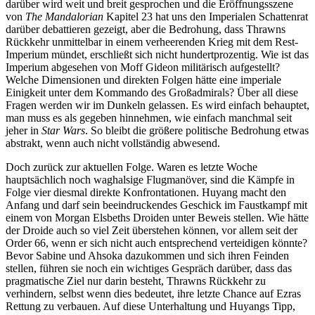
darüber wird weit und breit gesprochen und die Eröffnungsszene
von
The Mandalorian
Kapitel 23 hat uns den Imperialen Schattenrat
darüber debattieren gezeigt, aber die Bedrohung, dass Thrawns
Rückkehr unmittelbar in einem verheerenden Krieg mit dem Rest-
Imperium mündet, erschließt sich nicht hundertprozentig. Wie ist das
Imperium abgesehen von Moff Gideon militärisch aufgestellt?
Welche Dimensionen und direkten Folgen hätte eine imperiale
Einigkeit unter dem Kommando des Großadmirals? Über all diese
Fragen werden wir im Dunkeln gelassen. Es wird einfach behauptet,
man muss es als gegeben hinnehmen, wie einfach manchmal seit
jeher in
Star Wars
. So bleibt die größere politische Bedrohung etwas
abstrakt, wenn auch nicht vollständig abwesend.
Doch zurück zur aktuellen Folge. Waren es letzte Woche
hauptsächlich noch waghalsige Flugmanöver, sind die Kämpfe in
Folge vier diesmal direkte Konfrontationen. Huyang macht den
Anfang und darf sein beeindruckendes Geschick im Faustkampf mit
einem von Morgan Elsbeths Droiden unter Beweis stellen. Wie hätte
der Droide auch so viel Zeit überstehen können, vor allem seit der
Order 66, wenn er sich nicht auch entsprechend verteidigen könnte?
Bevor Sabine und Ahsoka dazukommen und sich ihren Feinden
stellen, führen sie noch ein wichtiges Gespräch darüber, dass das
pragmatische Ziel nur darin besteht, Thrawns Rückkehr zu
verhindern, selbst wenn dies bedeutet, ihre letzte Chance auf Ezras
Rettung zu verbauen. Auf diese Unterhaltung und Huyangs Tipp,