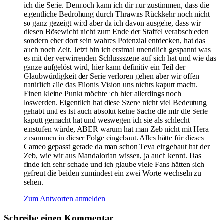
ich die Serie. Dennoch kann ich dir nur zustimmen, dass die
eigentliche Bedrohung durch Thrawns Rückkehr noch nicht
so ganz gezeigt wird aber da ich davon ausgehe, dass wir
diesen Bösewicht nicht zum Ende der Staffel verabschieden
sondern eher dort sein wahres Potenzial entdecken, hat das
auch noch Zeit. Jetzt bin ich erstmal unendlich gespannt was
es mit der verwirrenden Schlussszene auf sich hat und wie das
ganze aufgelöst wird, hier kann definitiv ein Teil der
Glaubwürdigkeit der Serie verloren gehen aber wir offen
natürlich alle das Filonis Vision uns nichts kaputt macht.
Einen kleine Punkt möchte ich hier allerdings noch
loswerden. Eigentlich hat diese Szene nicht viel Bedeutung
gehabt und es ist auch absolut keine Sache die mir die Serie
kaputt gemacht hat und weswegen ich sie als schlecht
einstufen würde, ABER warum hat man Zeb nicht mit Hera
zusammen in dieser Folge eingebaut. Alles hätte für dieses
Cameo gepasst gerade da man schon Teva eingebaut hat der
Zeb, wie wir aus Mandalorian wissen, ja auch kennt. Das
finde ich sehr schade und ich glaube viele Fans hätten sich
gefreut die beiden zumindest ein zwei Worte wechseln zu
sehen.
Zum Antworten anmelden
Schreibe einen Kommentar