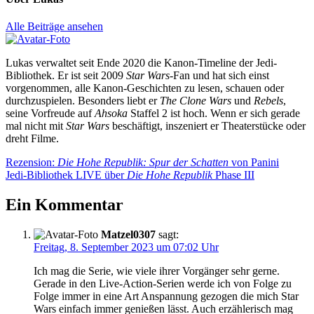
Alle Beiträge ansehen
Lukas verwaltet seit Ende 2020 die Kanon-Timeline der Jedi-
Bibliothek. Er ist seit 2009
Star Wars
-Fan und hat sich einst
vorgenommen, alle Kanon-Geschichten zu lesen, schauen oder
durchzuspielen. Besonders liebt er
The Clone Wars
und
Rebels
,
seine Vorfreude auf
Ahsoka
Staffel 2 ist hoch. Wenn er sich gerade
mal nicht mit
Star Wars
beschäftigt, inszeniert er Theaterstücke oder
dreht Filme.
Beitragsnavigation
Vorheriger
Rezension:
Die Hohe Republik: Spur der Schatten
von Panini
Beitrag:
Nächster
Jedi-Bibliothek LIVE über
Die Hohe Republik
Phase III
Beitrag:
Ein Kommentar
Matzel0307
sagt:
Freitag, 8. September 2023 um 07:02 Uhr
Ich mag die Serie, wie viele ihrer Vorgänger sehr gerne.
Gerade in den Live-Action-Serien werde ich von Folge zu
Folge immer in eine Art Anspannung gezogen die mich Star
Wars einfach immer genießen lässt. Auch erzählerisch mag