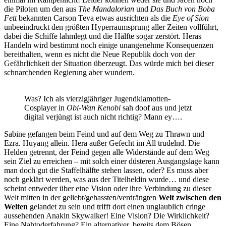
die Piloten um den aus
The Mandalorian
und
Das Buch von Boba
Fett
bekannten Carson Teva etwas ausrichten als die
Eye of Sion
unbeeindruckt den größten Hyperraumsprung aller Zeiten vollführt,
dabei die Schiffe lahmlegt und die Hälfte sogar zerstört. Heras
Handeln wird bestimmt noch einige unangenehme Konsequenzen
bereithalten, wenn es nicht die Neue Republik doch von der
Gefährlichkeit der Situation überzeugt. Das würde mich bei dieser
schnarchenden Regierung aber wundern.
Was? Ich als vierzigjähriger Jugendklamotten-
Cosplayer in
Obi-Wan Kenobi
sah doof aus und jetzt
digital verjüngt ist auch nicht richtig? Mann ey….
Sabine gefangen beim Feind und auf dem Weg zu Thrawn und
Ezra. Huyang allein. Hera außer Gefecht im All trudelnd. Die
Helden getrennt, der Feind gegen alle Widerstände auf dem Weg
sein Ziel zu erreichen – mit solch einer düsteren Ausgangslage kann
man doch gut die Staffelhälfte stehen lassen, oder? Es muss aber
noch geklärt werden, was aus der Titelheldin wurde… und diese
scheint entweder über eine Vision oder ihre Verbindung zu dieser
Welt mitten in der geliebt/gehassten/verdrängten
Welt zwischen den
Welten
gelandet zu sein und trifft dort einen unglaublich cringe
aussehenden Anakin Skywalker! Eine Vision? Die Wirklichkeit?
Eine Nahtoderfahrung? Ein alternativer, bereits dem Bösen