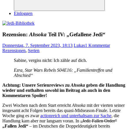
Suchen
Einloggen
Rezension:
Ahsoka
Teil IV: „Gefallene Jedi“
Donnerstag, 7. September 2023, 18:13
Lukas
1 Kommentar
Rezensionen
,
Serien
Sabine, vergiss nicht: Ich zähle auf dich.
Ezra,
Star Wars Rebels
S04E16: „Familientreffen und
Abschied“
Achtung: Unsere Serienreviews zu
Ahsoka
geben die Handlung
wieder und enthalten sowohl im Beitrag als auch in den
Kommentaren Spoiler!
Zwei Wochen nach dem Start erreicht
Ahsoka
mit der vierten seiner
insgesamt acht Folgen bereits das quasi-Midseason-Finale. Letzte
Woche ging es zwar
actionreich und unterhaltsam zur Sache
, die
Handlung kam aber nur langsam voran. In
„Jedi: Fallen Order“
„Fallen Jedi“
– im Deutschen die Doppeldeutigkeit bereits