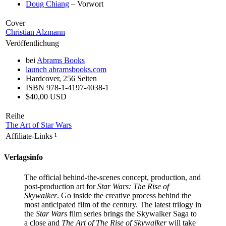
Doug Chiang
– Vorwort
Cover
Christian Alzmann
Veröffentlichung
bei
Abrams Books
launch
abramsbooks.com
Hardcover, 256 Seiten
ISBN 978-1-4197-4038-1
$40,00 USD
Reihe
The Art of Star Wars
Affiliate-Links
¹
Verlagsinfo
The official behind-the-scenes concept, production, and
post-production art for
Star Wars: The Rise of
Skywalker
. Go inside the creative process behind the
most anticipated film of the century. The latest trilogy in
the
Star Wars
film series brings the Skywalker Saga to
a close and
The Art of The Rise of Skywalker
will take