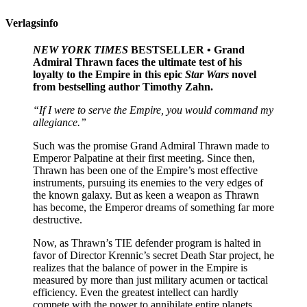
Verlagsinfo
NEW YORK TIMES
BESTSELLER • Grand
Admiral Thrawn faces the ultimate test of his
loyalty to the Empire in this epic
Star Wars
novel
from bestselling author Timothy Zahn.
“If I were to serve the Empire, you would command my
allegiance.”
Such was the promise Grand Admiral Thrawn made to
Emperor Palpatine at their first meeting. Since then,
Thrawn has been one of the Empire’s most effective
instruments, pursuing its enemies to the very edges of
the known galaxy. But as keen a weapon as Thrawn
has become, the Emperor dreams of something far more
destructive.
Now, as Thrawn’s TIE defender program is halted in
favor of Director Krennic’s secret Death Star project, he
realizes that the balance of power in the Empire is
measured by more than just military acumen or tactical
efficiency. Even the greatest intellect can hardly
compete with the power to annihilate entire planets.