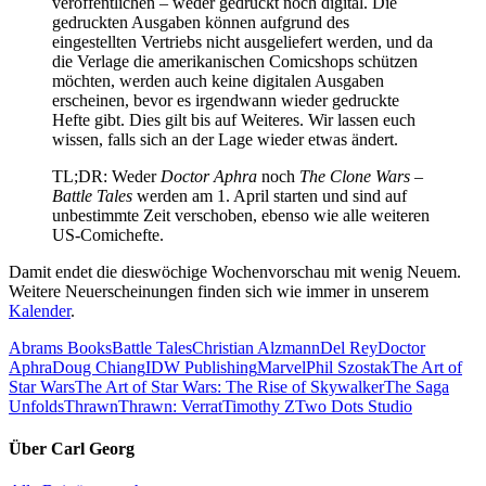
veröffentlichen – weder gedruckt noch digital. Die
gedruckten Ausgaben können aufgrund des
eingestellten Vertriebs nicht ausgeliefert werden, und da
die Verlage die amerikanischen Comicshops schützen
möchten, werden auch keine digitalen Ausgaben
erscheinen, bevor es irgendwann wieder gedruckte
Hefte gibt. Dies gilt bis auf Weiteres. Wir lassen euch
wissen, falls sich an der Lage wieder etwas ändert.
TL;DR: Weder
Doctor Aphra
noch
The Clone Wars –
Battle Tales
werden am 1. April starten und sind auf
unbestimmte Zeit verschoben, ebenso wie alle weiteren
US-Comichefte.
Damit endet die dieswöchige Wochenvorschau mit wenig Neuem.
Weitere Neuerscheinungen finden sich wie immer in unserem
Kalender
.
Abrams Books
Battle Tales
Christian Alzmann
Del Rey
Doctor
Aphra
Doug Chiang
IDW Publishing
Marvel
Phil Szostak
The Art of
Star Wars
The Art of Star Wars: The Rise of Skywalker
The Saga
Unfolds
Thrawn
Thrawn: Verrat
Timothy Z
Two Dots Studio
Über
Carl Georg