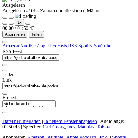
Ausgelesen
Ausgelesen #101 - Zannah und die starken Männer
Play
Pause
1x
Episode
Episode
00:00
/
01:50:43
Abonnieren
Teilen
Amazon
Audible
Apple Podcasts
RSS
Spotify
YouTube
RSS Feed
Teilen
Link
Embed
Datei herunterladen
|
In neuem Fenster abspielen
|
Audiolänge:
01:50:43
| Sprecher:
Carl Georg
,
Ines
,
Matthias
,
Tobias
Abonnieren:
Amazon
|
Audible
|
Apple Podcasts
|
RSS
|
Spotify
|