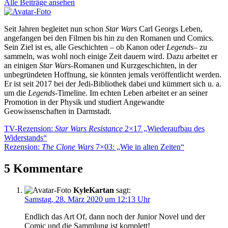
Alle Beiträge ansehen
Seit Jahren begleitet nun schon
Star Wars
Carl Georgs Leben,
angefangen bei den Filmen bis hin zu den Romanen und Comics.
Sein Ziel ist es, alle Geschichten – ob Kanon oder
Legends
– zu
sammeln, was wohl noch einige Zeit dauern wird. Dazu arbeitet er
an einigen
Star Wars
-Romanen und Kurzgeschichten, in der
unbegründeten Hoffnung, sie könnten jemals veröffentlicht werden.
Er ist seit 2017 bei der Jedi-Bibliothek dabei und kümmert sich u. a.
um die
Legends
-Timeline. Im echten Leben arbeitet er an seiner
Promotion in der Physik und studiert Angewandte
Geowissenschaften in Darmstadt.
Beitragsnavigation
Vorheriger
TV-Rezension:
Star Wars Resistance
2×17 „Wiederaufbau des
Beitrag:
Widerstands“
Nächster
Rezension:
The Clone Wars
7×03: „Wie in alten Zeiten“
Beitrag:
5 Kommentare
KyleKartan
sagt:
Samstag, 28. März 2020 um 12:13 Uhr
Endlich das Art Of, dann noch der Junior Novel und der
Comic und die Sammlung ist komplett!