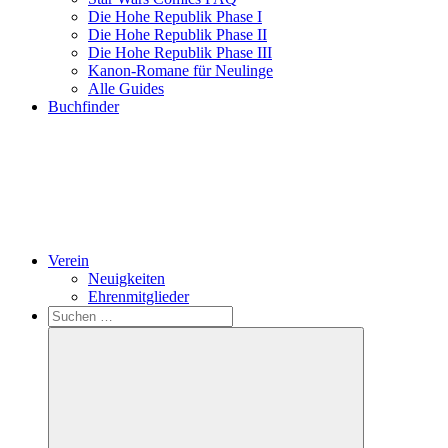
Die Hohe Republik Phase I
Die Hohe Republik Phase II
Die Hohe Republik Phase III
Kanon-Romane für Neulinge
Alle Guides
Buchfinder
Verein
Neuigkeiten
Ehrenmitglieder
Search
Suchen
nach: