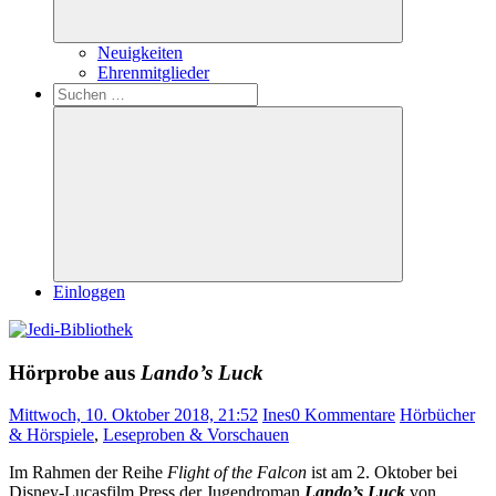
Neuigkeiten
Ehrenmitglieder
Search
Suchen
nach:
Suchen
Einloggen
Hörprobe aus
Lando’s Luck
Mittwoch, 10. Oktober 2018, 21:52
Ines
0 Kommentare
Hörbücher
& Hörspiele
,
Leseproben & Vorschauen
Im Rahmen der Reihe
Flight of the Falcon
ist am 2. Oktober bei
Disney-Lucasfilm Press der Jugendroman
Lando’s Luck
von