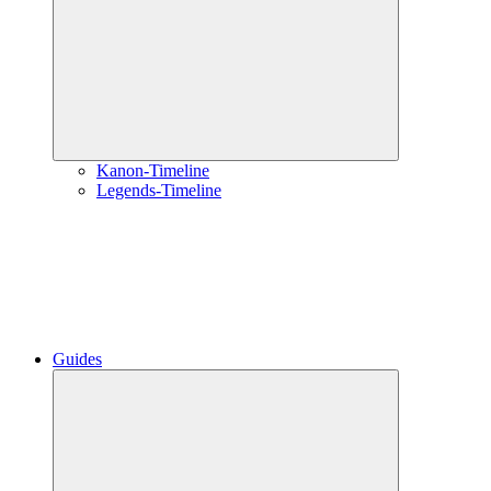
öffnen
Kanon-Timeline
Legends-Timeline
Guides
Untermenü
öffnen