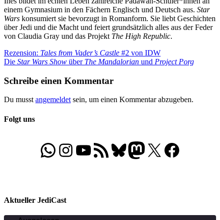
Ines bildet im echten Leben zahlreiche Padawan-Schüler*innen an
einem Gymnasium in den Fächern Englisch und Deutsch aus.
Star
Wars
konsumiert sie bevorzugt in Romanform. Sie liebt Geschichten
über Jedi und die Macht und feiert grundsätzlich alles aus der Feder
von Claudia Gray und das Projekt
The High Republic
.
Beitragsnavigation
Vorheriger
Rezension:
Tales from Vader’s Castle
#2 von IDW
Beitrag:
Nächster
Die
Star Wars Show
über
The Mandalorian
und
Project Porg
Beitrag:
Schreibe einen Kommentar
Du musst
angemeldet
sein, um einen Kommentar abzugeben.
Folgt uns
WhatsApp
Folgt uns auf Instagram
Besucht unseren YouTube-Kanal
RSS-Feed
Bluesky
Folgt uns auf Mastodon
X
Folgt uns auf Face
Aktueller JediCast